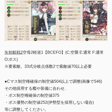
矢矧航戦2
空母2軽巡1
【BCEFO】(C:空襲 E:通常 F:通常
O:ボス)
※要索敵。33式分岐点係数2で索敵値70以上必要
●Cマス制空権確保の制空値504以上で調整(画像で546)
その他採用する艦や装備に合わせ、
・ボス制空権確保の制空値375
・ボス優勢の制空値252(伊勢型を採用しない場合)
等に調整してください。