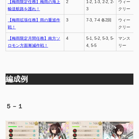
【梅雨限定任務】梅雨の海上
2
1-2, 1-3, 2-2, 2-
ウィー
輸送航路を護れ！
3
クリー
【梅雨拡張任務】雨の重巡作
3
7-3, 7-4 各2回
ウィー
戦！
クリー
【梅雨限定月間任務】南方ソ
4
5-1, 5-2, 5-3, 5-
マンス
ロモン方面漸減作戦！
4, 5-5
リー
編成例
５－１