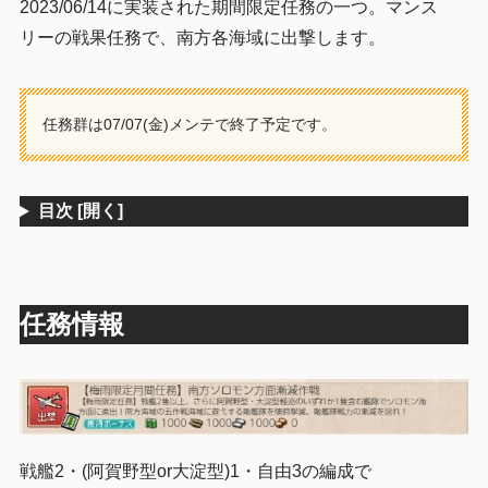
2023/06/14に実装された期間限定任務の一つ。マンス
リーの戦果任務で、南方各海域に出撃します。
任務群は07/07(金)メンテで終了予定です。
目次
[開く]
任務情報
戦艦2・(阿賀野型or大淀型)1・自由3の編成で