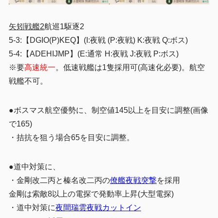
矢矧戦艦2
航巡1駆逐2
5-3:【DGIO(P)KEQ】(I:夜戦 (P:夜戦) K:夜戦 Q:ボス)
5-4:【ADEHIJMP】(E:通常 H:夜戦 J:夜戦 P:ボス)
※要
高速統一
。低速戦艦は1隻採用可(高速化必要)。航空
戦艦不可。
●ボスマス航空優勢に、制空値145以上を目安に調整(画像
で165)
・
拮抗を狙う場合65を目安に調整。
●道中対策に、
・金剛改二丙と榛名改二丙の
僚艦夜戦突撃
を採用
金剛は索敵8以上の電探で発動率上昇(大型電探)
・道中対策に
夜間瑞雲夜戦カットイン