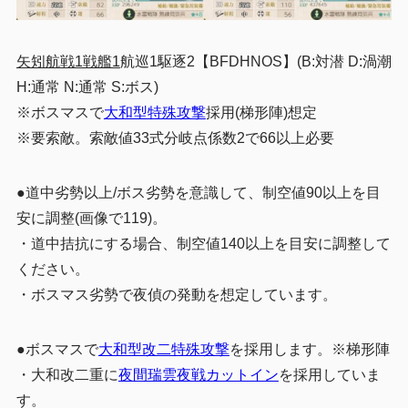
矢矧航戦1戦艦1
航巡1駆逐2
【BFDHNOS】(B:対潜 D:渦潮
H:通常 N:通常 S:ボス)
※ボスマスで
大和型特殊攻撃
採用(梯形陣)想定
※要索敵。索敵値33式分岐点係数2で66以上必要
●道中劣勢以上/ボス劣勢を意識して、制空値90以上を目
安に調整(画像で119)。
・道中拮抗にする場合、制空値140以上を目安に調整して
ください。
・ボスマス劣勢で夜偵の発動を想定しています。
●ボスマスで
大和型改二特殊攻撃
を採用します。※梯形陣
・大和改二重に
夜間瑞雲夜戦カットイン
を採用していま
す。