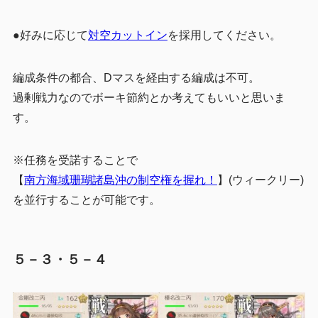
●好みに応じて
対空カットイン
を採用してください。
編成条件の都合、Dマスを経由する編成は不可。
過剰戦力なのでボーキ節約とか考えてもいいと思いま
す。
※任務を受諾することで
【
南方海域珊瑚諸島沖の制空権を握れ！
】(ウィークリー)
を並行することが可能です。
５－３・５－４