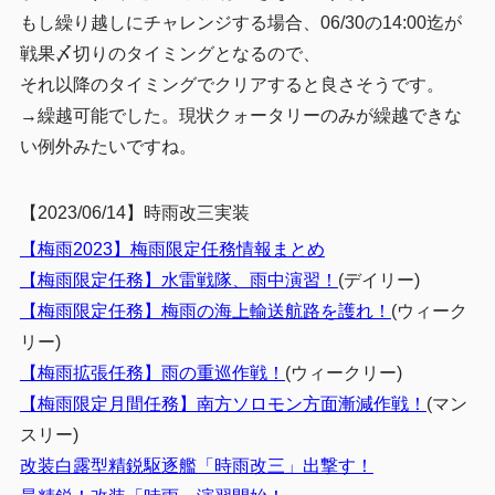
もし繰り越しにチャレンジする場合、06/30の14:00迄が
戦果〆切りのタイミングとなるので、
それ以降のタイミングでクリアすると良さそうです。
→繰越可能でした。現状クォータリーのみが繰越できな
い例外みたいですね。
【2023/06/14】時雨改三実装
【梅雨2023】梅雨限定任務情報まとめ
【梅雨限定任務】水雷戦隊、雨中演習！
(デイリー)
【梅雨限定任務】梅雨の海上輸送航路を護れ！
(ウィーク
リー)
【梅雨拡張任務】雨の重巡作戦！
(ウィークリー)
【梅雨限定月間任務】南方ソロモン方面漸減作戦！
(マン
スリー)
改装白露型精鋭駆逐艦「時雨改三」出撃す！