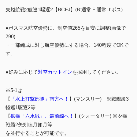
矢矧航戦2
航巡1駆逐2
【BCFJ】(B:通常 F:通常 J:ボス)
●ボスマス航空優勢に、制空値265を目安に調整(画像で
290)
・一部編成に対し航空優勢にする場合、140程度でOKで
す。
●好みに応じて
対空カットイン
を採用してください。
※5-1は
【
「水上打撃部隊」南方へ！
】(マンスリー) ※戦艦級3
軽巡1駆逐2等
【
拡張「六水戦」、最前線へ！
】(クォータリー) ※夕張
戦艦2矢矧睦月如月等
を並行することが可能です。