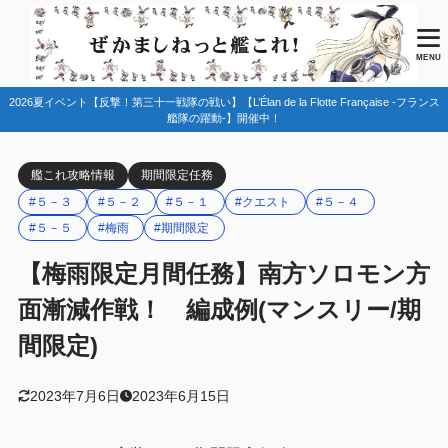
目次
MENU
2026夏イベント【反撃！第三十一戦隊の戦い】【L’Élan de la Flotte Française -フランス
1
任務情報
艦隊の躍動-】開催中！
梅雨任務2023
1.1
艦これ攻略情報
期間限定任務
2
編成例
#５－３
#５－２
#５－１
#クエスト
#５－４
５－１
2.1
#５－５
#梅雨
#期間限定
５－２
2.2
【梅雨限定月間任務】南方ソロモン方
５－３・５－４
2.3
面漸減作戦！ 編成例(マンスリー/期
５－５
2.4
間限定)
3
まとめ
2023年7月6日
2023年6月15日