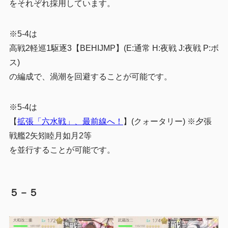
をそれぞれ採用しています。
※
5-4は
高戦2軽巡1駆逐3【BEHIJMP】(E:通常 H:夜戦 J:夜戦 P:ボ
ス)
の編成で、渦潮を回避することが可能です。
※5-4は
【
拡張「六水戦」、最前線へ！
】(クォータリー) ※夕張
戦艦2矢矧睦月如月2等
を並行することが可能です。
５－５