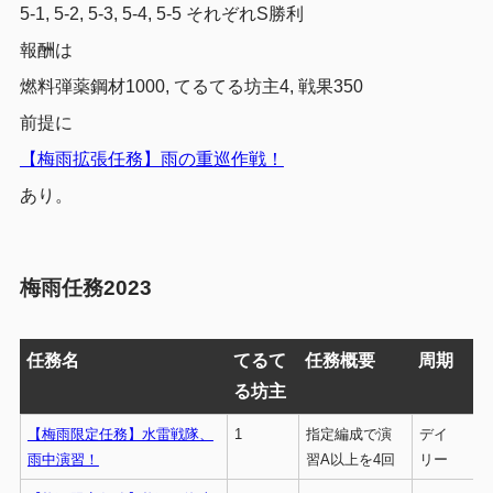
5-1, 5-2, 5-3, 5-4, 5-5 それぞれS勝利
報酬は
燃料弾薬鋼材1000, てるてる坊主4, 戦果350
前提に
【梅雨拡張任務】雨の重巡作戦！
あり。
梅雨任務2023
任務名
てるて
任務概要
周期
る坊主
【梅雨限定任務】水雷戦隊、
1
指定編成で演
デイ
雨中演習！
習A以上を4回
リー