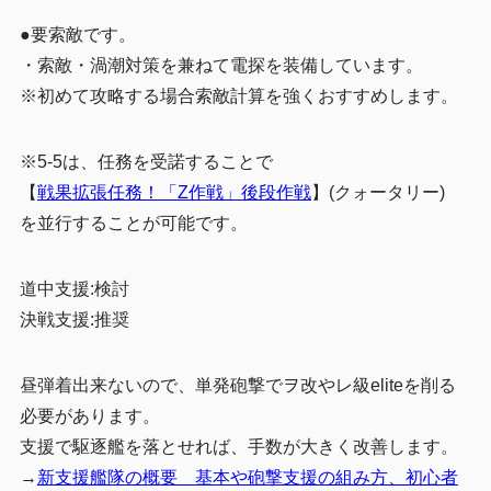
●要索敵です。
・索敵・渦潮対策を兼ねて電探を装備しています。
※
初めて攻略する場合索敵計算を強くおすすめします
。
※5-5は、任務を受諾することで
【
戦果拡張任務！「Z作戦」後段作戦
】(クォータリー)
を並行することが可能です。
道中支援:検討
決戦支援:推奨
昼弾着出来ないので、単発砲撃でヲ改やレ級eliteを削る
必要があります。
支援で駆逐艦を落とせれば、手数が大きく改善します。
→
新支援艦隊の概要 基本や砲撃支援の組み方、初心者