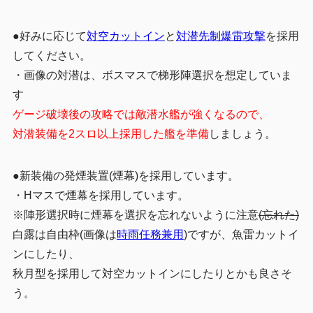
●好みに応じて
対空カットイン
と
対潜先制爆雷攻撃
を採用
してください。
・画像の対潜は、ボスマスで梯形陣選択を想定していま
す
ゲージ破壊後の攻略では敵潜水艦が強くなるので、
対潜装備を2スロ以上採用した艦を準備
しましょう。
●新装備の発煙装置(煙幕)を採用しています。
・Hマスで煙幕を採用しています。
※陣形選択時に煙幕を選択を忘れないように注意
(忘れた)
白露は自由枠(画像は
時雨任務兼用
)ですが、魚雷カットイ
ンにしたり、
秋月型を採用して対空カットインにしたりとかも良さそ
う。