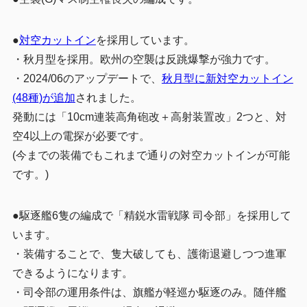
●
対空カットイン
を採用しています。
・秋月型を採用。欧州の空襲は反跳爆撃が強力です。
・2024/06のアップデートで、
秋月型に新対空カットイン
(48種)が追加
されました。
発動には「10cm連装高角砲改＋高射装置改」2つと、対
空4以上の電探が必要です。
(今までの装備でもこれまで通りの対空カットインが可能
です。)
●駆逐艦6隻の編成で「精鋭水雷戦隊 司令部」を採用して
います。
・装備することで、隻大破しても、護衛退避しつつ進軍
できるようになります。
・司令部の運用条件は、旗艦が軽巡か駆逐のみ。随伴艦