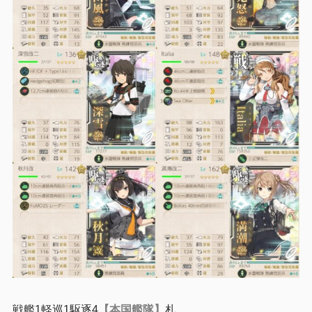
戦艦1軽巡1駆逐4
【本国艦隊】
札