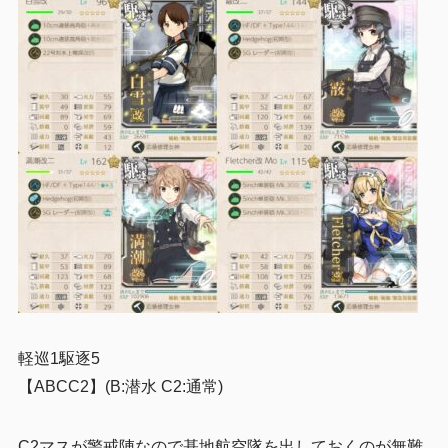
軽巡1駆逐5
【ABCC2】(B:潜水 C2:通常)
C2マスが警戒陣なので基地航空隊を出しておくのが無難