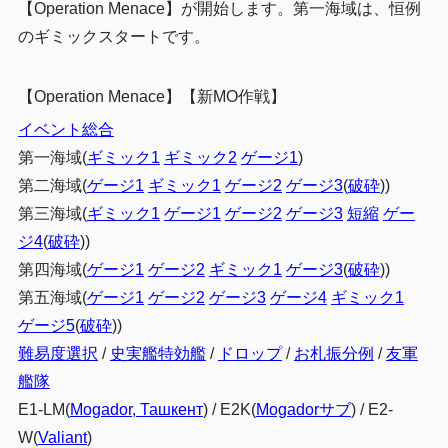
【Operation Menace】が開始します。第一海域は、恒例
海域攻略手順
2.4
のギミックスタートです。
3
編成例
【Operation Menace】【新MO作戦】
C2マス
3.1
イベント総合
基地航空隊
3.1.1
第一海域(
ギミック1
ギミック2
ゲージ1
)
Fマス Hマス
3.2
第二海域(
ゲージ1
ギミック1
ゲージ2
ゲージ3
(
破砕
))
基地航空隊
3.2.1
第三海域(
ギミック1
ゲージ1
ゲージ2
ゲージ3
短縮
ゲー
ジ4
(
破砕
))
4
編成例(先行)
第四海域(
ゲージ1
ゲージ2
ギミック1
ゲージ3
(
破砕
))
C2マス
4.1
第五海域(
ゲージ1
ゲージ2
ゲージ3
ゲージ4
ギミック1
Fマス Hマス
4.2
ゲージ5
(
破砕
))
難易度選択
/
史実艦特効艦
/
ドロップ
/
お札振分例
/
友軍
5
まとめ
艦隊
E1-LM(
Mogador, Ташкент
) / E2K(
Mogadorサブ
) / E2-
W(
Valiant
)