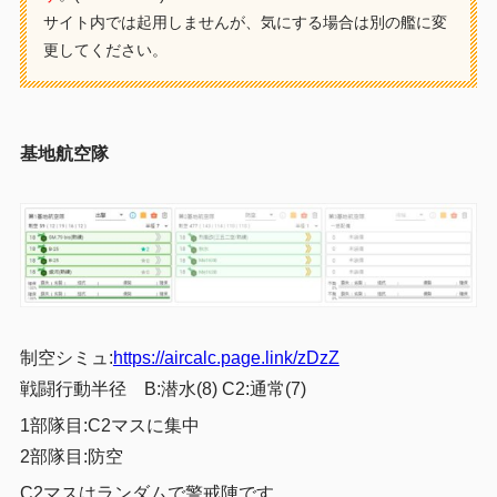
サイト内では起用しませんが、気にする場合は別の艦に変
更してください。
基地航空隊
制空シミュ:
https://aircalc.page.link/zDzZ
戦闘行動半径 B:潜水(8) C2:通常(7)
1部隊目:C2マスに集中
2部隊目:防空
C2マスはランダムで警戒陣です。