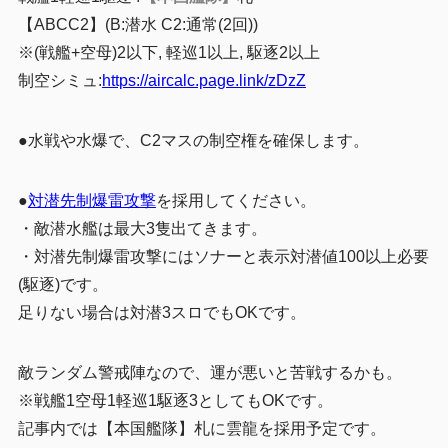
【ABCC2】(B:潜水 C2:通常(2回))
※(戦艦+空母)2以下, 軽巡1以上, 駆逐2以上
制空シミュ:
https://aircalc.page.link/zDzZ
●水戦や水爆で、C2マスの制空権を確保します。
●
対潜先制爆雷攻撃
を採用してください。
・敵潜水艦は最大3隻出てきます。
・対潜先制爆雷攻撃にはソナーと表示対潜値100以上必要
(駆逐)です。
足りない場合は対潜3スロでもOKです。
敵ランダム警戒陣なので、運が悪いと苦戦するかも。
※戦艦1空母1軽巡1駆逐3としてもOKです。
記事内では【本国艦隊】札に雲龍を採用予定です。