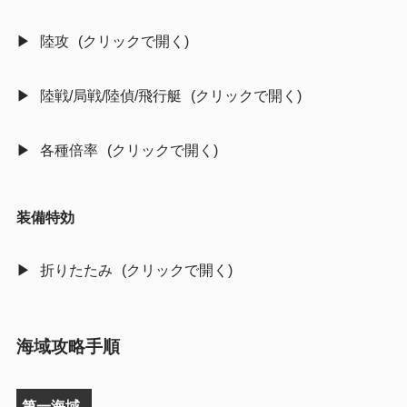
陸攻
陸戦/局戦/陸偵/飛行艇
各種倍率
装備特効
折りたたみ
海域攻略手順
第一海域