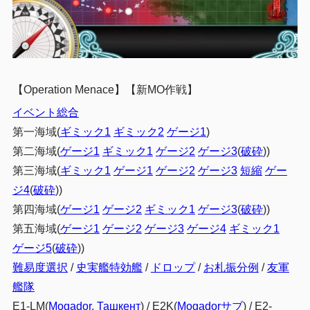
【Operation Menace】【新MO作戦】
イベント総合
第一海域(
ギミック1
ギミック2
ゲージ1
)
第二海域(
ゲージ1
ギミック1
ゲージ2
ゲージ3
(
破砕
))
第三海域(
ギミック1
ゲージ1
ゲージ2
ゲージ3
短縮
ゲー
ジ4
(
破砕
))
第四海域(
ゲージ1
ゲージ2
ギミック1
ゲージ3
(
破砕
))
第五海域(
ゲージ1
ゲージ2
ゲージ3
ゲージ4
ギミック1
ゲージ5
(
破砕
))
難易度選択
/
史実艦特効艦
/
ドロップ
/
お札振分例
/
友軍
艦隊
E1-LM(
Mogador, Ташкент
) / E2K(
Mogadorサブ
) / E2-