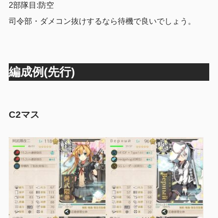
2部隊目:防空
司令部・ダメコン抜けするなら待機で良いでしょう。
編成例(先行)
C2マス