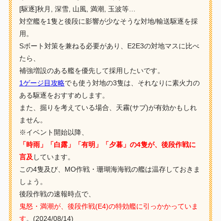
[駆逐]秋月, 深雪, 山風, 満潮, 玉波等…
対空艦を1隻と後段に影響が少なそうな対地/輸送駆逐を採
用。
Sボート対策を兼ねる必要があり、E2E3の対地マスに比べ
たら、
補強増設のある艦を優先して採用したいです。
1ゲージ目攻略
でも使う対地の3隻は、それなりに素火力の
ある駆逐をおすすめします。
また、掘りを考えている場合、天霧(サブ)が有効かもしれ
ません。
※イベント開始以降、
「時雨」「白露」「有明」「夕暮」の4隻が、後段作戦に
言及
しています。
この4隻及び、MO作戦・珊瑚海海戦の艦は温存しておきま
しょう。
後段作戦の速報時点で、
鬼怒・満潮が、後段作戦(E4)の特効艦に引っかかっていま
す
。(2024/08/14)