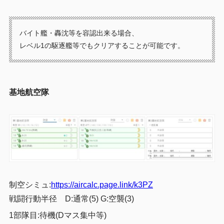
バイト艦・轟沈等を容認出来る場合、
レベル1の駆逐艦等でもクリアすることが可能です。
基地航空隊
制空シミュ:
https://aircalc.page.link/k3PZ
戦闘行動半径 D:通常(5) G:空襲(3
)
1部隊目:待機(Dマス集中等)