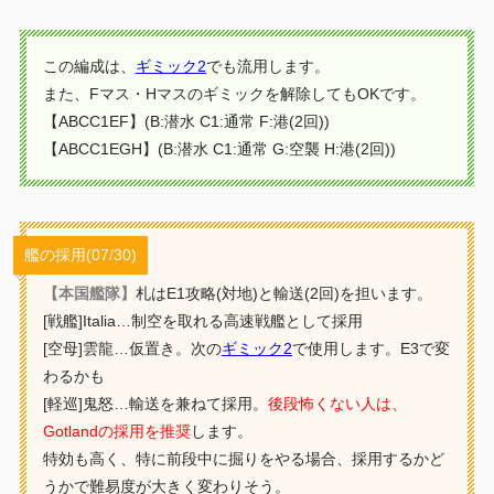
この編成は、
ギミック2
でも流用します。
また、Fマス・Hマスのギミックを解除してもOKです。
【ABCC1EF】(B:潜水 C1:通常 F:港(2回))
【ABCC1EGH】(B:潜水 C1:通常 G:空襲 H:港(2回))
艦の採用(07/30)
【本国艦隊】
札はE1攻略(対地)と輸送(2回)を担います。
[戦艦]Italia…制空を取れる高速戦艦として採用
[空母]雲龍…仮置き。次の
ギミック2
で使用します。E3で変
わるかも
[軽巡]鬼怒…輸送を兼ねて採用。
後段怖くない人は、
Gotlandの採用を推奨
します。
特効も高く、特に前段中に掘りをやる場合、採用するかど
うかで難易度が大きく変わりそう。