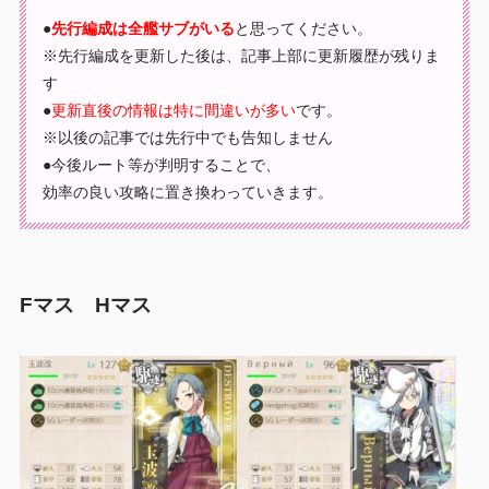
●
先行編成は全艦サブがいる
と思ってください。
※先行編成を更新した後は、記事上部に更新履歴が残りま
す
●
更新直後の情報は特に間違いが多い
です。
※以後の記事では先行中でも告知しません
●今後ルート等が判明することで、
効率の良い攻略に置き換わっていきます。
Fマス Hマス