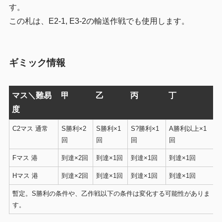
す。
この札は、E2-1, E3-2の輸送作戦でも使用します。
ギミック情報
マス＼難易
甲
乙
丙
丁
度
C2マス 通常
S勝利×2
S勝利×1
S?勝利×1
A勝利以上×1
回
回
回
回
Fマス 港
到達×2回
到達×1回
到達×1回
到達×1回
Hマス 港
到達×2回
到達×1回
到達×1回
到達×1回
暫定。S勝利の条件や、乙作戦以下の条件は変化する可能性がありま
す。