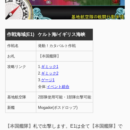
作戦海域(E1)
ケルト海/イギリス海峡
作戦名
発動！カタパルト作戦
お札
【本国艦隊】
攻略リンク
1.
ギミック1
2.
ギミック2
3.
ゲージ1
全体:
イベント総合
基地航空隊
2部隊使用可能・1部隊出撃可能
新艦
Mogador(ボスドロップ)
【本国艦隊】
札で出撃します。E1は全て
【本国艦隊】
で