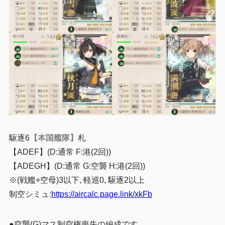
駆逐6
【本国艦隊】
札
【ADEF】(D:通常 F:港(2回))
【ADEGH】(D:通常 G:空襲 H:港(2回))
※(戦艦+空母)3以下, 軽巡0, 駆逐2以上
制空シミュ:
https://aircalc.page.link/xkFb
●空襲(G)マス制空権喪失の編成です。