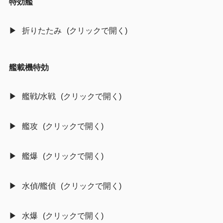
特効艦
折りたたみ
艦載機特効
艦戦/水戦
艦攻
艦爆
水偵/艦偵
水爆