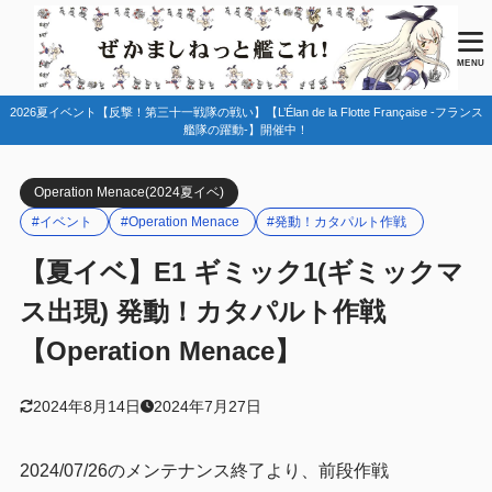
目次
MENU
2026夏イベント【反撃！第三十一戦隊の戦い】【L’Élan de la Flotte Française -フランス
1
はじめに
艦隊の躍動-】開催中！
お札情報
1.1
Operation Menace(2024夏イベ)
海域別の出撃表
1.1.1
#イベント
#Operation Menace
#発動！カタパルト作戦
2
マップ情報
【夏イベ】E1 ギミック1(ギミックマ
ギミック情報
2.1
ス出現) 発動！カタパルト作戦
敵編成
2.2
【Operation Menace】
特効艦・特効装備
2.3
特効艦
2.3.1
2024年8月14日
2024年7月27日
艦載機特効
2.3.2
2024/07/26のメンテナンス終了より、前段作戦
装備特効
2.3.3