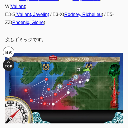
W(
Valiant
)
E3-S
(Valiant, Javelin)
/ E3-X(
Rodney, Richelieu
) / E5-
ZZ(
Phoenix, Gloire
)
次もギミックです。