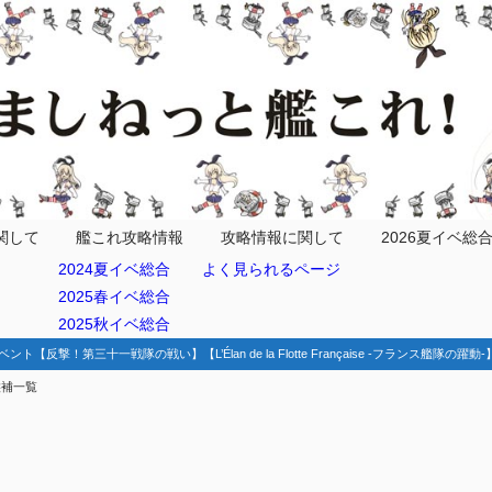
関して
艦これ攻略情報
攻略情報に関して
2026夏イベ総
2024夏イベ総合
よく見られるページ
2025春イベ総合
2025秋イベ総合
ベント【反撃！第三十一戦隊の戦い】【L’Élan de la Flotte Française -フランス艦隊の躍
候補一覧