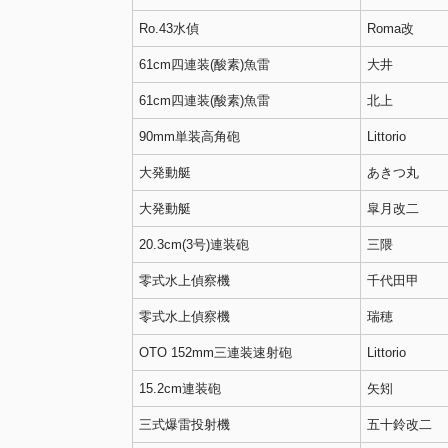
Ro.43水偵
Roma改
61cm四連装(酸素)魚雷
大井
61cm四連装(酸素)魚雷
北上
90mm単装高角砲
Littorio
大発動艇
あきつ丸
大発動艇
皐月改二
20.3cm(3号)連装砲
三隈
零式水上偵察機
千代田甲
零式水上偵察機
瑞穂
OTO 152mm三連装速射砲
Littorio
15.2cm連装砲
矢矧
三式爆雷投射機
五十鈴改二