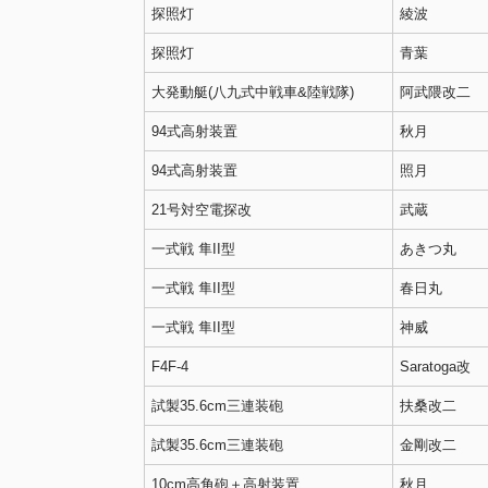
探照灯
綾波
探照灯
青葉
大発動艇(八九式中戦車&陸戦隊)
阿武隈改二
94式高射装置
秋月
94式高射装置
照月
21号対空電探改
武蔵
一式戦 隼II型
あきつ丸
一式戦 隼II型
春日丸
一式戦 隼II型
神威
F4F-4
Saratoga改
試製35.6cm三連装砲
扶桑改二
試製35.6cm三連装砲
金剛改二
10cm高角砲＋高射装置
秋月