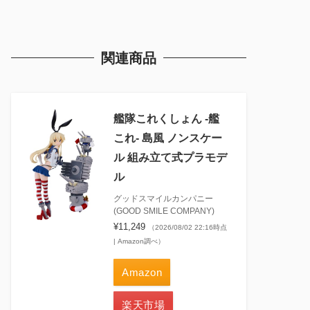
関連商品
艦隊これくしょん ‐艦
これ‐ 島風 ノンスケー
ル 組み立て式プラモデ
ル
グッドスマイルカンパニー
(GOOD SMILE COMPANY)
¥11,249
（2026/08/02 22:16時点
| Amazon調べ）
Amazon
楽天市場