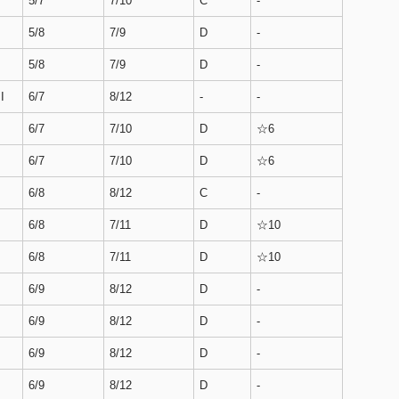
5/7
7/10
C
-
5/8
7/9
D
-
5/8
7/9
D
-
I
6/7
8/12
-
-
6/7
7/10
D
☆6
6/7
7/10
D
☆6
6/8
8/12
C
-
6/8
7/11
D
☆10
6/8
7/11
D
☆10
6/9
8/12
D
-
6/9
8/12
D
-
6/9
8/12
D
-
6/9
8/12
D
-