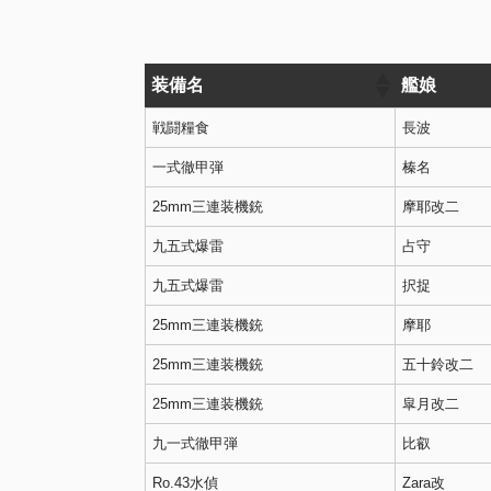
装備名
艦娘
戦闘糧食
長波
一式徹甲弾
榛名
25mm三連装機銃
摩耶改二
九五式爆雷
占守
九五式爆雷
択捉
25mm三連装機銃
摩耶
25mm三連装機銃
五十鈴改二
25mm三連装機銃
皐月改二
九一式徹甲弾
比叡
Ro.43水偵
Zara改