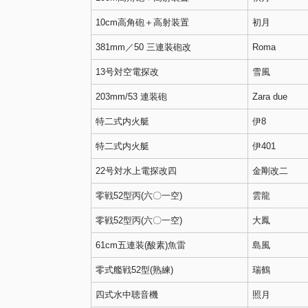
10cm高角砲＋高射装置
初月
381mm／50 三連装砲改
Roma
13号対空電探改
雪風
203mm/53 連装砲
Zara due
特二式内火艇
伊8
特二式内火艇
伊401
22号対水上電探改四
金剛改二
零戦52型丙(六〇一空)
雲龍
零戦52型丙(六〇一空)
大鳳
61cm五連装(酸素)魚雷
島風
零式艦戦52型(熟練)
瑞鶴
四式水中聴音機
照月