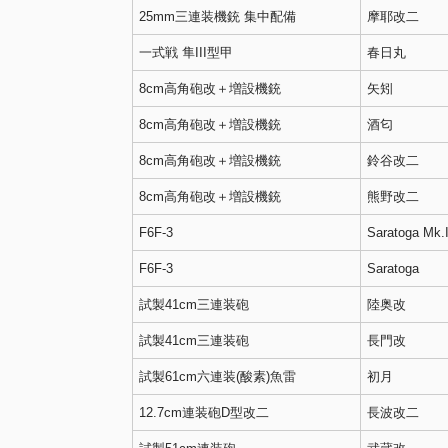
25mm三連装機銃 集中配備
摩耶改二
一式戦 隼III型甲
春日丸
8cm高角砲改＋増設機銃
矢矧
8cm高角砲改＋増設機銃
酒匂
8cm高角砲改＋増設機銃
鈴谷改二
8cm高角砲改＋増設機銃
熊野改二
F6F-3
Saratoga Mk.I
F6F-3
Saratoga
試製41cm三連装砲
陸奥改
試製41cm三連装砲
長門改
試製61cm六連装(酸素)魚雷
初月
12.7cm連装砲D型改二
長波改二