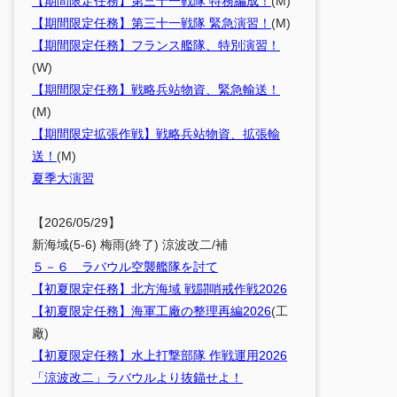
【期間限定任務】第三十一戦隊 特務編成！
(M)
【期間限定任務】第三十一戦隊 緊急演習！
(M)
【期間限定任務】フランス艦隊、特別演習！
(W)
【期間限定任務】戦略兵站物資、緊急輸送！
(M)
【期間限定拡張作戦】戦略兵站物資、拡張輸
送！
(M)
夏季大演習
【2026/05/29】
新海域(5-6) 梅雨(終了) 涼波改二/補
５－６ ラバウル空襲艦隊を討て
【初夏限定任務】北方海域 戦闘哨戒作戦2026
【初夏限定任務】海軍工廠の整理再編2026
(工
廠)
【初夏限定任務】水上打撃部隊 作戦運用2026
「涼波改二」ラバウルより抜錨せよ！