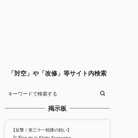
「対空」や「改修」等サイト内検索
掲示板
【反撃！第三十一戦隊の戦い】
【L’Élan de la Flotte Française