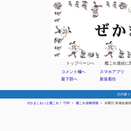
トップページへ
艦これ接続に
コメント欄へ
スマホアプリ
最下部へ
新規着任
2026夏イ
ぜかましねっと艦これ！ TOP
艦これ攻略情報
水曜日-装備改修