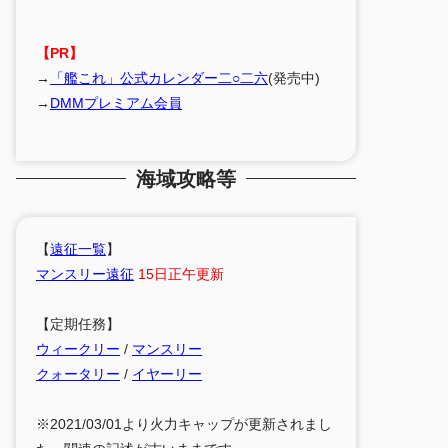
【PR】
→
「艦これ」公式カレンダー二○二六
(発売中)
→
DMMプレミアム会員
海域攻略等
【
遠征一覧
】
マンスリー遠征
15日正午更新
【定期任務】
ウィークリー
/
マンスリー
クォータリー
/
イヤーリー
※2021/03/01より火力キャップが更新されまし