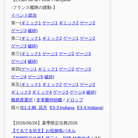
-フランス艦隊の躍動-】
イベント総合
第一(
ギミック1
ゲージ1
ギミック2
ゲージ2
ゲージ3
破砕
)
第二(
ギミック1
ギミック2
ゲージ1
ゲージ2
ゲージ3
破砕
)
第三(
ギミック1
ゲージ1
ゲージ2
ゲージ3
ゲージ4
破砕
)
第四(
ゲージ1
ギミック1
ゲージ2
ゲージ3
ゲージ4
ゲージ5
破砕
)
第五(
ギミック1
ギミック2
ゲージ1
ゲージ2
ギミック3
ギミック4
ゲージ3
ゲージ4
破砕
)
難易度選択
/
史実艦特効艦
/
ドロップ
掘り(
E1-3:桐, 花月
E3-3:Indiana
E3-4:Indiana
)
【2026/06/26】夏季限定任務2026
【てるてる坊主】お役御免パネル