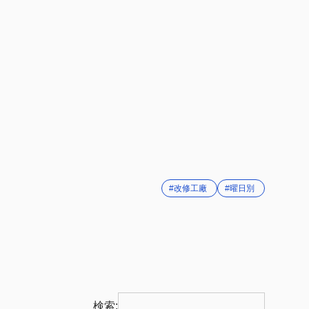
#改修工廠
#曜日別
検索: