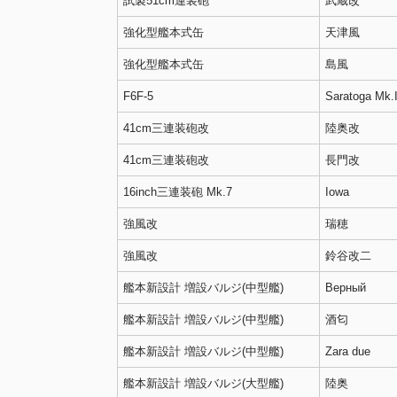
試製51cm連装砲
武蔵改
強化型艦本式缶
天津風
強化型艦本式缶
島風
F6F-5
Saratoga Mk.I
41cm三連装砲改
陸奥改
41cm三連装砲改
長門改
16inch三連装砲 Mk.7
Iowa
強風改
瑞穂
強風改
鈴谷改二
艦本新設計 増設バルジ(中型艦)
Верный
艦本新設計 増設バルジ(中型艦)
酒匂
艦本新設計 増設バルジ(中型艦)
Zara due
艦本新設計 増設バルジ(大型艦)
陸奥