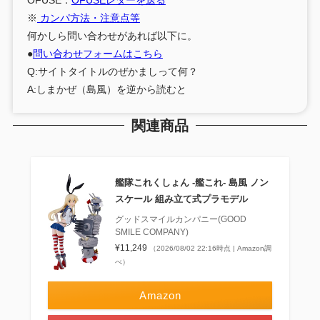
※
カンパ方法・注意点等
何かしら問い合わせがあれば以下に。
●
問い合わせフォームはこちら
Q:サイトタイトルのぜかましって何？
A:しまかぜ（島風）を逆から読むと
関連商品
艦隊これくしょん ‐艦これ‐ 島風 ノン
スケール 組み立て式プラモデル
グッドスマイルカンパニー(GOOD
SMILE COMPANY)
¥11,249
（2026/08/02 22:16時点 | Amazon調
べ）
Amazon