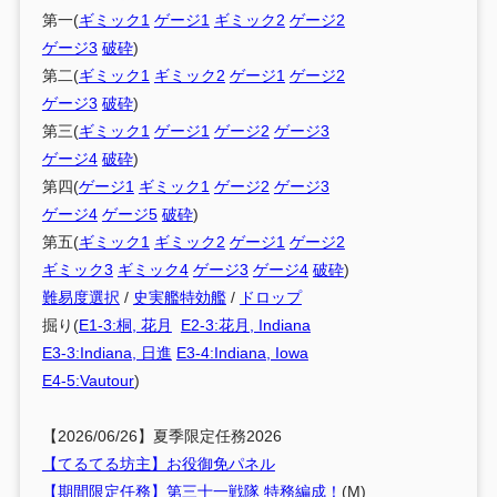
第一(
ギミック1
ゲージ1
ギミック2
ゲージ2
ゲージ3
破砕
)
第二(
ギミック1
ギミック2
ゲージ1
ゲージ2
ゲージ3
破砕
)
第三(
ギミック1
ゲージ1
ゲージ2
ゲージ3
ゲージ4
破砕
)
第四(
ゲージ1
ギミック1
ゲージ2
ゲージ3
ゲージ4
ゲージ5
破砕
)
第五(
ギミック1
ギミック2
ゲージ1
ゲージ2
ギミック3
ギミック4
ゲージ3
ゲージ4
破砕
)
難易度選択
/
史実艦特効艦
/
ドロップ
掘り(
E1-3:桐, 花月
E2-3:花月, Indiana
E3-3:Indiana, 日進
E3-4:Indiana, Iowa
E4-5:Vautour
)
【2026/06/26】夏季限定任務2026
【てるてる坊主】お役御免パネル
【期間限定任務】第三十一戦隊 特務編成！
(M)