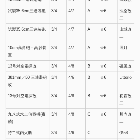
試製35.6cm三連装砲
3/4
4/7
A
☆6
扶桑改
二
試製35.6cm三連装砲
3/4
4/7
A
☆6
山城改
二
10cm高角砲＋高射装
3/4
4/7
A
☆6
照月
置
13号対空電探改
3/4
4/8
B
☆6
磯風改
381mm／50 三連装砲
3/4
4/6
B
☆6
Littorio
改
13号対空電探改
3/4
4/8
B
☆6
初霜改
二
九八式水上偵察機(夜
3/4
4/8
C
☆6
川内改
偵)
二
特二式内火艇
3/4
4/6
C
-
伊58