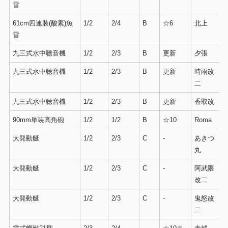
雷
61cm四連装(酸素)魚
1/2
2/4
B
☆6
北上
雷
九三式水中聴音機
1/2
2/3
B
更新
夕張
九三式水中聴音機
1/2
2/3
B
更新
時雨改
二
九三式水中聴音機
1/2
2/3
B
更新
香取改
90mm単装高角砲
1/2
1/2
B
☆10
Roma
大発動艇
1/2
2/3
C
-
あきつ
丸
大発動艇
1/2
2/3
C
-
阿武隈
改二
大発動艇
1/2
2/3
C
-
鬼怒改
二