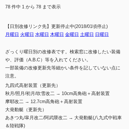
78 件中 1 から 78 まで表示
【日別改修リンク先】更新停止中(2018/01頃停止)
月曜日
火曜日
水曜日
木曜日
金曜日
土曜日
日曜日
ざっくり曜日別の改修表です。検索窓に改修したい装備
や、評価（A.B.C）等を入れてください。
一部装備の改修更新先等細かい条件を記していない点に
注意。
九四式高射装置（更新先）
秋月/照月/初月/吹雪改二 → 10cm高角砲＋高射装置
摩耶改二 → 12.7cm高角砲＋高射装置
大発動艇（更新先）
あきつ丸/皐月改二/阿武隈改二 → 大発動艇(八九式中戦車
＆陸戦隊)