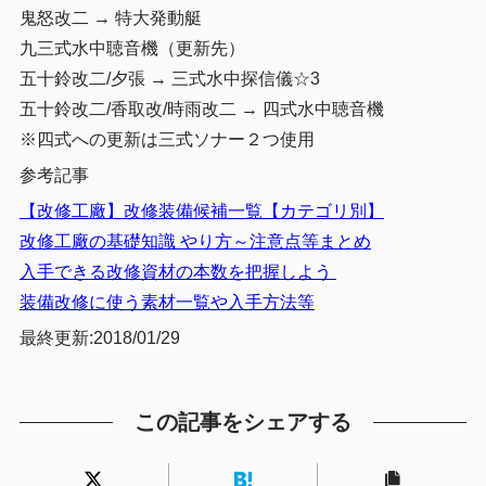
鬼怒改二 → 特大発動艇
九三式水中聴音機（更新先）
五十鈴改二/夕張 → 三式水中探信儀☆3
五十鈴改二/香取改/時雨改二 → 四式水中聴音機
※四式への更新は三式ソナー２つ使用
参考記事
【改修工廠】改修装備候補一覧【カテゴリ別】
改修工廠の基礎知識 やり方～注意点等まとめ
入手できる改修資材の本数を把握しよう
装備改修に使う素材一覧や入手方法等
最終更新:2018/01/29
この記事をシェアする