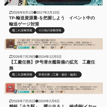
2026年8月1日
2017年2月10日
TP-輸送資源量-を把握しよう イベント中の
輸送ゲージ対策
艦これ攻略情報
その他の攻略情報
2026年7月29日
2024年12月5日
【工廠任務】伊号潜水艦装備の拡充 工廠任
務
艦これ攻略情報
単発任務（工廠・遠征・編成）
2026年7月25日
2020年2月8日
精鋭「十九駆」、躍り出る！ 編成例(イヤー