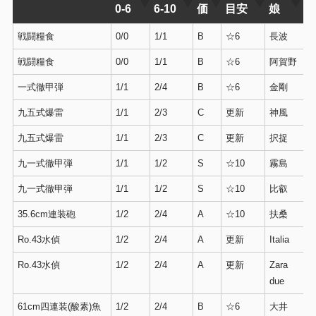
0-6
6-10
価
目安
娘
戦闘糧食
0/0
1/1
B
☆6
長波
戦闘糧食
0/0
1/1
B
☆6
阿賀野
一式徹甲弾
1/1
2/4
B
☆6
金剛
九五式爆雷
1/1
2/3
C
更新
神風
九五式爆雷
1/1
2/3
C
更新
択捉
九一式徹甲弾
1/1
1/2
S
☆10
霧島
九一式徹甲弾
1/1
1/2
S
☆10
比叡
35.6cm連装砲
1/2
2/4
A
☆10
扶桑
Ro.43水偵
1/2
2/4
A
更新
Italia
Ro.43水偵
1/2
2/4
A
更新
Zara
due
61cm四連装(酸素)魚
1/2
2/4
B
☆6
大井