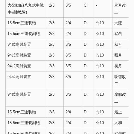
大発動艇(八九式中戦
2/3
3/5
C
-
皐月改
車&陸戦隊)
二
15.5cm三連装砲
2/3
2/4
D
☆10
大淀
15.5cm三連装副砲
2/3
2/4
D
☆10
武蔵
94式高射装置
2/3
3/5
D
☆10
秋月
94式高射装置
2/3
3/5
D
☆10
照月
94式高射装置
2/3
3/5
D
☆10
初月
94式高射装置
2/3
3/5
D
☆10
吹雪改
二
94式高射装置
2/3
3/5
D
☆10
摩耶改
二
15.5cm三連装砲
2/3
2/4
D
☆10
最上
15.5cm三連装副砲
2/3
2/4
D
☆10
大和
15.5cm三連装副砲
2/3
2/4
D
☆10
武蔵改