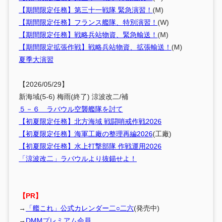
【期間限定任務】第三十一戦隊 緊急演習！
(M)
【期間限定任務】フランス艦隊、特別演習！
(W)
【期間限定任務】戦略兵站物資、緊急輸送！
(M)
【期間限定拡張作戦】戦略兵站物資、拡張輸送！
(M)
夏季大演習
【2026/05/29】
新海域(5-6) 梅雨(終了) 涼波改二/補
５－６ ラバウル空襲艦隊を討て
【初夏限定任務】北方海域 戦闘哨戒作戦2026
【初夏限定任務】海軍工廠の整理再編2026
(工廠)
【初夏限定任務】水上打撃部隊 作戦運用2026
「涼波改二」ラバウルより抜錨せよ！
【PR】
→
「艦これ」公式カレンダー二○二六
(発売中)
→
DMMプレミアム会員