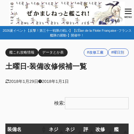
MENU
2026夏イベント【反撃！第三十一戦隊の戦い】【L’Élan de la Flotte Française -フランス
艦隊の躍動-】開催中！
艦これ攻略情報
データとか表
#改修工廠
#曜日別
土曜日-装備改修候補一覧
2018年1月29日
2018年1月1日
検索:
装備名
ネジ
ネジ
評
改修
艦