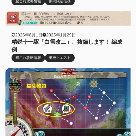
艦これ攻略情報
期間限定任務
2026年8月1日
2025年1月29日
精鋭十一駆「白雪改二」、抜錨します！ 編成
例
艦これ攻略情報
単発クエスト