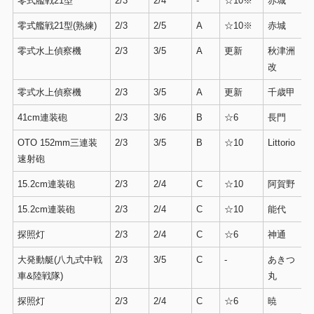
零式艦戦21型
2/3
2/4
-
☆10※
赤城
零式艦戦21型(熟練)
2/3
2/5
A
☆10※
赤城
零式水上偵察機
2/3
3/5
A
更新
秋津洲
改
零式水上偵察機
2/3
3/5
A
更新
千歳甲
41cm連装砲
2/3
3/6
B
☆6
長門
OTO 152mm三連装
2/3
3/5
B
☆10
Littorio
速射砲
15.2cm連装砲
2/3
2/4
C
☆10
阿賀野
15.2cm連装砲
2/3
2/4
C
☆10
能代
探照灯
2/3
2/4
C
☆6
神通
大発動艇(八九式中戦
2/3
3/5
C
-
あきつ
車&陸戦隊)
丸
探照灯
2/3
2/4
C
☆6
暁