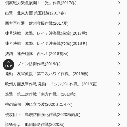
偵察戦力緊急展開！「光」作戦(2017冬)
出撃！北東方面 第五艦隊(2017春)
西方再打通！欧州救援作戦(2017夏)
捷号決戦！邀撃、レイテ沖海戦(前篇)(2017秋)
捷号決戦！邀撃、レイテ沖海戦(後篇)(2018冬)
抜錨！連合艦隊、西へ！(2018初秋)
邀撃！ブイン防衛作戦(2019冬)
発動！友軍救援「第二次ハワイ作戦」(2019春)
欧州方面反撃作戦 発動！「シングル作戦」(2019夏)
進撃！第二次作戦「南方作戦」(2019秋)
桃の節句！沖に立つ波(2020ミニイベ)
侵攻阻止！島嶼防衛強化作戦(2020梅雨夏)
護衛せよ！船団輸送作戦(2020秋)