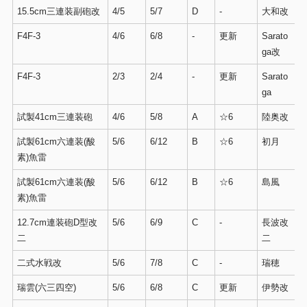
15.5cm三連装副砲改
4/5
5/7
D
-
大和改
F4F-3
4/6
6/8
-
更新
Sarato
ga改
F4F-3
2/3
2/4
-
更新
Sarato
ga
試製41cm三連装砲
4/6
5/8
A
☆6
陸奥改
試製61cm六連装(酸
5/6
6/12
B
☆6
初月
素)魚雷
試製61cm六連装(酸
5/6
6/12
B
☆6
島風
素)魚雷
12.7cm連装砲D型改
5/6
6/9
C
-
長波改
二
二
二式水戦改
5/6
7/8
C
-
瑞穂
瑞雲(六三四空)
5/6
6/8
C
更新
伊勢改