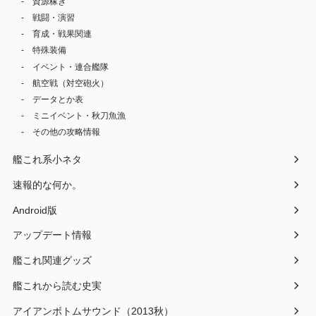
資源稼ぎ
戦闘・演習
育成・戦果関連
特殊装備
イベント・連合艦隊
航空戦（対空砲火）
データとか表
ミニイベント・秋刀魚漁
その他の攻略情報
艦これ系小ネタ
速報的な何か。
Android版
アップデート情報
艦これ関連グッズ
艦これから読む史実
アイアンボトムサウンド（2013秋）