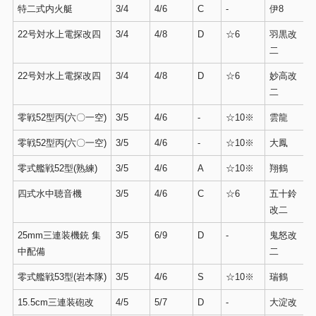
特二式内火艇
3/4
4/6
C
-
伊8
22号対水上電探改四
3/4
4/8
D
☆6
羽黒改
二
22号対水上電探改四
3/4
4/8
D
☆6
妙高改
二
零戦52型丙(六〇一空)
3/5
4/6
-
☆10※
雲龍
零戦52型丙(六〇一空)
3/5
4/6
-
☆10※
大鳳
零式艦戦52型(熟練)
3/5
4/6
A
☆10※
翔鶴
四式水中聴音機
3/5
4/6
C
☆6
五十鈴
改二
25mm三連装機銃 集
3/5
6/9
D
-
鬼怒改
中配備
二
零式艦戦53型(岩本隊)
3/5
4/6
S
☆10※
瑞鶴
15.5cm三連装砲改
4/5
5/7
D
-
大淀改