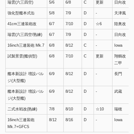
瑞雲(六三四空)
5/6
6/8
C
更新
日向改
強化型艦本式缶
5/8
7/9
D
-
天津風
41cm三連装砲改
6/7
7/10
D
☆6
陸奥改
瑞雲(六三四空/熟練)
6/7
7/9
D
-
日向改
16inch三連装砲 Mk.7
6/8
8/12
C
-
Iowa
試製景雲(艦偵型)
6/8
7/10
C
更新
翔鶴改
二甲
艦本新設計 増設バル
6/9
8/12
D
-
長門
ジ(大型艦)
艦本新設計 増設バル
6/9
8/12
D
-
武蔵
ジ(大型艦)
二式水戦改(熟練)
7/8
8/10
D
☆10
瑞穂
16inch三連装砲
8/12
8/16
D
-
Iowa
Mk.7+GFCS