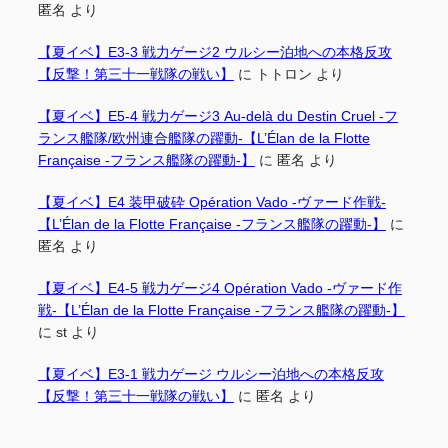
匿名
より
【夏イベ】E3-3 戦力ゲージ2 ウルシー泊地への本格反攻
【反撃！第三十一戦隊の戦い】
に
トトロン
より
【夏イベ】E5-4 戦力ゲージ3 Au-delà du Destin Cruel -フ
ランス艦隊/欧州連合艦隊の躍動-【L’Élan de la Flotte
Française -フランス艦隊の躍動-】
に
匿名
より
【夏イベ】E4 装甲破砕 Opération Vado -ヴァード作戦-
【L’Élan de la Flotte Française -フランス艦隊の躍動-】
に
匿名
より
【夏イベ】E4-5 戦力ゲージ4 Opération Vado -ヴァード作
戦-【L’Élan de la Flotte Française -フランス艦隊の躍動-】
に
st
より
【夏イベ】E3-1 戦力ゲージ ウルシー泊地への本格反攻
【反撃！第三十一戦隊の戦い】
に
匿名
より