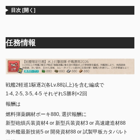
目次
[開く]
任務情報
戦艦2軽巡1駆逐2(各
Lv.88以上
)を含む編成で
1-4, 2-5, 3-5, 4-5 それぞれS勝利×2回
報酬は
燃料弾薬鋼材ボーキ880, 選択報酬に
新型砲熕兵装資材4 or 新型兵装資材3 or 高速建造材88
海外艦最新技術5 or 開発資材88 or 試製甲板カタパルト