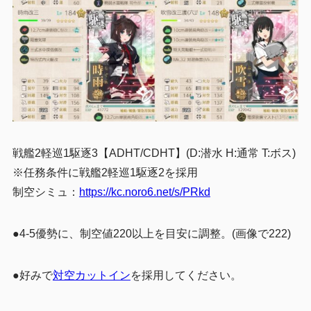
戦艦2軽巡1駆逐3【ADHT/CDHT】(D:潜水 H:通常 T:ボス)
※任務条件に戦艦2軽巡1駆逐2を採用
制空シミュ：
https://kc.noro6.net/s/PRkd
●4-5優勢に、制空値220以上を目安に調整。(画像で222)
●好みで
対空カットイン
を採用してください。