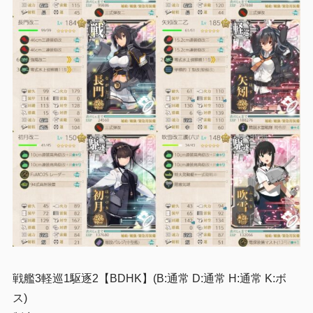
戦艦3軽巡1駆逐2【BDHK】(B:通常 D:通常 H:通常 K:ボ
ス)