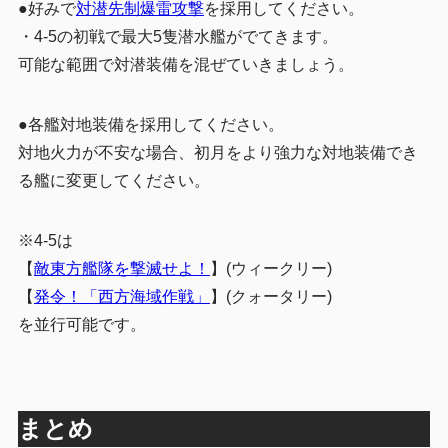
●好みで
対潜先制爆雷攻撃
を採用してください。
・4-5の初戦で最大5隻潜水艦がでてきます。
可能な範囲で対潜装備を混ぜていきましょう。
●各艦対地装備を採用してください。
対地火力が不安な場合、初月をより強力な対地装備でき
る艦に変更してください。
※4-5は
【
敵東方艦隊を撃滅せよ！
】(ウィークリー)
【
発令！「西方海域作戦」
】(クォータリー)
を並行可能です。
まとめ