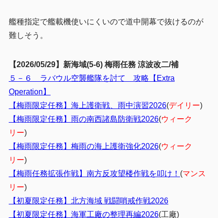
艦種指定で艦載機使いにくいので道中開幕で抜けるのが
難しそう。
【2026/05/29】新海域(5-6) 梅雨任務 涼波改二/補
５－６ ラバウル空襲艦隊を討て 攻略【Extra
Operation】
【梅雨限定任務】海上護衛戦、雨中演習2026
(
デイリー
)
【梅雨限定任務】雨の南西諸島防衛戦2026
(
ウィーク
リー
)
【梅雨限定任務】梅雨の海上護衛強化2026
(
ウィーク
リー
)
【梅雨任務拡張作戦】南方反攻望楼作戦を叩け！
(
マンス
リー
)
【初夏限定任務】北方海域 戦闘哨戒作戦2026
【初夏限定任務】海軍工廠の整理再編2026
(工廠)