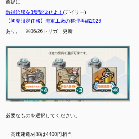
前提に
敵補給艦を3隻撃沈せよ！
(デイリー)
【初夏限定任務】海軍工廠の整理再編2026
あり。 ※06/26トリガー更新
必要なものを選択してください。
・高速建造材88は4400円相当