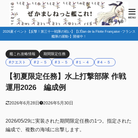
目次
MENU
2026夏イベント【反撃！第三十一戦隊の戦い】【L’Élan de la Flotte Française -フランス
1
任務情報
艦隊の躍動-】開催中！
2
編成例
艦これ攻略情報
期間限定任務
１－４・２－５
2.1
#クエスト
#２－５
#３－５
#１－４
#４－５
３－５
2.2
【初夏限定任務】水上打撃部隊 作戦
４－５
2.3
運用2026 編成例
3
まとめ
2026年6月28日
2026年5月30日
2026/05/29に実装された期間限定任務の1つ。指定された
編成で、複数の海域に出撃します。