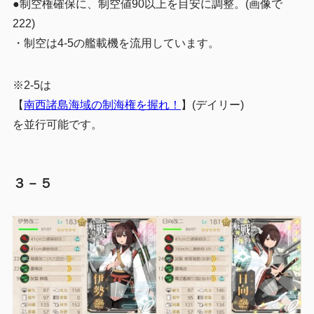
●制空権確保に、制空値90以上を目安に調整。(画像で
222)
・制空は4-5の艦載機を流用しています。
※2-5は
【
南西諸島海域の制海権を握れ！
】(デイリー)
を並行可能です。
３－５