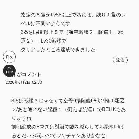
指定の５隻がLv88以上であれば、残り１隻のレ
ベルは不問のようです
3-5をLv88以上５隻（航空戦艦２、軽巡１、駆
逐２）＋Lv30戦艦で
クリアしたところ達成できました
返信
匿名
がコメント
2026年6月2日 02:30
3-5は戦艦３じゃなくて空母0揚陸艦0/戦２軽１駆逐
２/あと逸れない艦種１（例えば航巡）でBEHKもあ
りますね
前哨編成のEマスは対潜で数を減らしてル級を叩け
るとだいぶ弱いのでワンチャンありかなと