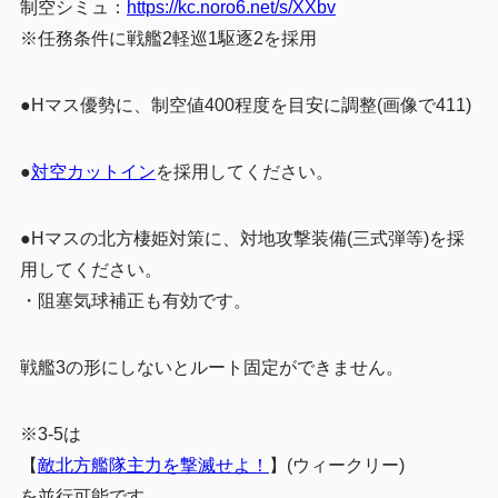
制空シミュ：
https://kc.noro6.net/s/XXbv
※任務条件に戦艦2軽巡1駆逐2を採用
●Hマス優勢に、制空値400程度を目安に調整(画像で411)
●
対空カットイン
を採用してください。
●Hマスの北方棲姫対策に、対地攻撃装備(三式弾等)を採
用してください。
・阻塞気球補正も有効です。
戦艦3の形にしないとルート固定ができません。
※3-5は
【
敵北方艦隊主力を撃滅せよ！
】(ウィークリー)
を並行可能です。