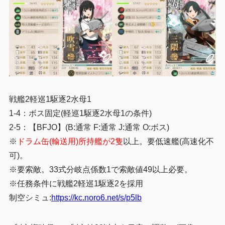
戦艦2軽巡1駆逐2水母1
1-4：ボス固定(軽巡1駆逐2水母1の条件)
2-5：【BFJO】(B:通常 F:通常 J:通常 O:ボス)
※
ドラム缶(輸送用)所持艦が2隻
以上。要低速艦(高速化不
可)。
※要索敵。33式分岐点係数1で索敵値49以上必要。
※任務条件に戦艦2軽巡1駆逐2を採用
制空シミュ:
https://kc.noro6.net/s/p5lb