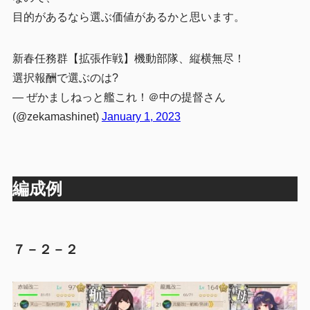
目的があるなら選ぶ価値があるかと思います。
新春任務群【拡張作戦】機動部隊、縦横無尽！
選択報酬で選ぶのは?
— ぜかましねっと艦これ！＠中の提督さん
(@zekamashinet)
January 1, 2023
編成例
７－２－２