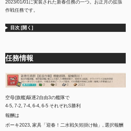
2023/01/01に実装された新春任務の一つ。お正月の拡張
3
まとめ
作戦任務です。
目次
[開く]
任務情報
空母(旗艦)駆逐2自由3の艦隊で
4-5, 7-2, 7-4, 6-4, 6-5 それぞれS勝利
報酬は
ボーキ2023, 家具「迎春！二水戦矢矧掛け軸」, 選択報酬