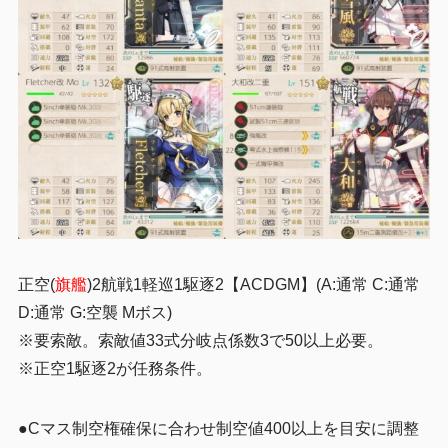
正空(
旗艦
)2航戦1軽巡1駆逐2
【ACDGM】(A:通常 C:通常
D:通常 G:空襲 Mボス)
※要索敵。索敵値33式分岐点係数3で50以上必要。
※正
空1駆逐2
が任務条件。
●Cマス制空権確保に合わせ制空値400以上を目安に調整