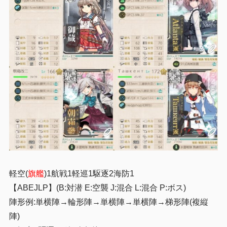
軽空(
旗艦
)1航戦1軽巡1駆逐2海防1
【ABEJLP】(B:対潜 E:空襲 J:混合 L:混合 P:ボス)
陣形例:単横陣→輪形陣→単横陣→単横陣→梯形陣(複縦
陣)