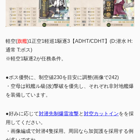
軽空(
旗艦
)1正空1軽巡1駆逐3
【ADHT/CDHT】(D:潜水 H:
通常 T:ボス)
※軽空1駆逐2が任務条件。
●ボス優勢に、制空値230を目安に調整(画像で242)
・空母は戦艦ル級(改)撃破を優先し、それぞれ非対地艦爆
を装備しています。
●好みに応じて
対潜先制爆雷攻撃
と
対空カットイン
をを採
用してください。
・画像編成で対潜4隻採用。周回なら加賀護を採用する例
が多いですね、