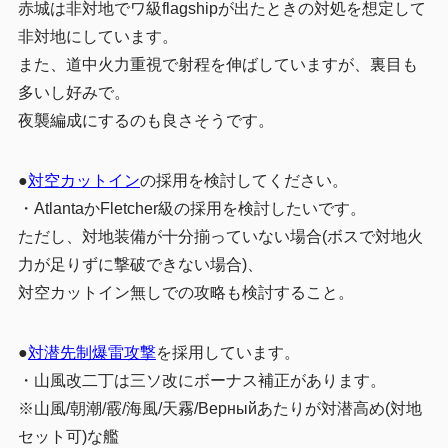
赤城は非対地でワ級flagshipが出たときの対処を想定して
非対地にしています。
また、道中火力重視で射程を伸ばしていますが、裏目も
多いし好みで。
夜襲編成にするのも良さそうです。
●
対空カットイン
の採用を検討してください。
・AtlantaかFletcher級の採用を検討したいです。
ただし、対地装備が十分揃っていない場合(ボスで対地火
力が足りずに撃破できない場合)、
対空カットイン無しでの攻略も検討すること。
●
対潜先制爆雷攻撃
を採用しています。
・山風改二丁は三ソ改にボーナス補正があります。
※山風/朝潮/霰/海風/天霧/Верныйあたりが対潜高め(対地
セット可)な艦