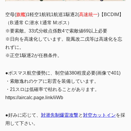
空母(
旗艦
)1軽空1航戦1航巡1駆逐2(
高速統一
)
【BCDIM】
（B:通常 C:潜水 I:通常 M:ボス）
※要索敵。33式分岐点係数4で索敵値69以上必要
※日向を高速化しています。龍鳳改二戊等は高速化を忘
れずに。
※正空1駆逐2が任務
条件。
●ボスマス航空優勢に、制空値380程度必要(画像で401)
・索敵逸れのケアに彩雲を装備しています。
・21スロは低確率で枯れることがあります。
https://aircalc.page.link/iiWb
●好みに応じて、
対潜先制爆雷攻撃
と
対空カットイン
を採
用して下さい。