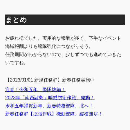
まとめ
お疲れ様でした。実用的な報酬が多く、下手なイベント
海域報酬よりも艦隊強化につながりそう。
任務期間がわからないので、少しずつでも進めていきた
いですね。
【2023/01/01 新規任務群】新春任務実施中
迎春！令和五年、艦隊抜錨！
2023年「南西諸島」哨戒防衛作戦、発動！
令和五年謹賀新年、新春特務部隊、北へ！
新春任務群【拡張作戦】機動部隊、縦横無尽！