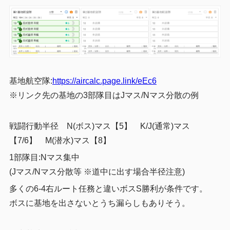
基地航空隊:
https://aircalc.page.link/eEc6
※リンク先の基地の3部隊目はJマス/Nマス分散の例
戦闘行動半径 N(ボス)マス【5】 K/J(通常)マス
【7/6】 M(潜水)マス【8】
1部隊目:Nマス集中
(Jマス/Nマス分散等 ※道中に出す場合半径注意)
多くの6-4右ルート任務と違いボスS勝利が条件です。
ボスに基地を出さないとうち漏らしもありそう。