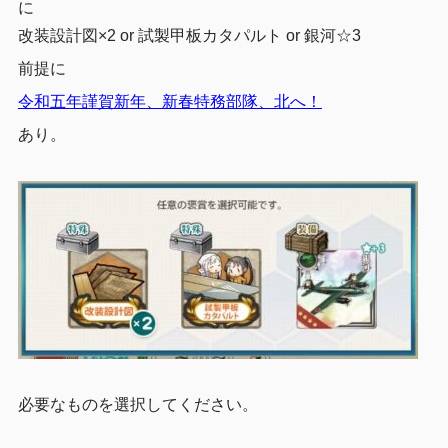
に
改装設計図×2 or 試製甲板カタパルト or 銀河☆3
前提に
令和五年謹賀新年、新春特務部隊、北へ！
あり。
必要なものを選択してください。