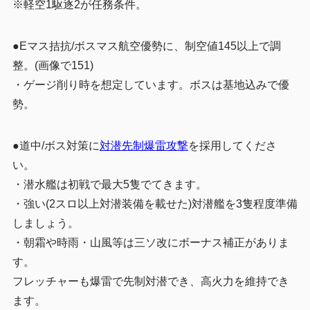
※軽空
1駆逐2が
任務条件。
●Eマス拮抗/ボスマス航空優勢に、制空値145以上で調
整。(画像で151)
・ゲージ削り時を想定しています。ボスは基地込みで優
勢。
●道中/ボス対策に
対潜先制爆雷攻撃
を採用してくださ
い。
・潜水艦は初戦で最大5隻でてきます。
・強い(2スロ以上対潜装備を載せた)対潜艦を3隻程度準備
しましょう。
・朝霜や時雨・山風等は三ソ改にボーナス補正がありま
す。
フレッチャーも爆雷で先制対潜でき、高火力を維持でき
ます。