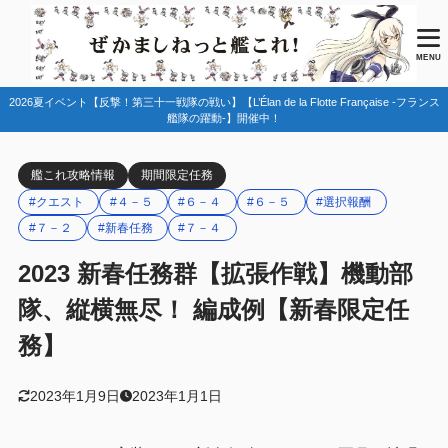
目次
MENU
2026夏イベント【反撃！第三十一戦隊の戦い】【L’Élan de la Flotte Française -フランス
1
任務情報
艦隊の躍動-】開催中！
2
編成例
艦これ攻略情報
期間限定任務
７－２－２
2.1
#クエスト
#４－５
#６－４
#６－５
#選択報酬
７－４
2.2
#７－２
#新春任務
#７－４
基地航空隊
2.2.1
2023 新春任務群【拡張作戦】機動部
４－５
2.3
隊、縦横無尽！ 編成例【新春限定任
６－４
2.4
務】
基地航空隊
2.4.1
2023年1月9日
2023年1月1日
６－５
2.5
基地航空隊
2.5.1