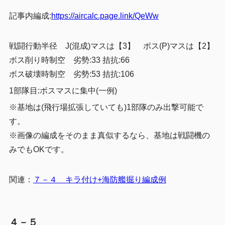
記事内編成:
https://aircalc.page.link/QeWw
戦闘行動半径 J(混成)マスは【3】 ボス(P)マスは【2】
ボス削り時制空 劣勢:33 拮抗:66
ボス破壊時制空 劣勢:53 拮抗:106
1部隊目:ボスマスに集中(一例)
※基地は(飛行場拡張していても)1部隊のみ出撃可能で
す。
※画像の編成をそのまま真似するなら、基地は戦闘機の
みでもOKです。
関連：
７－４ キラ付け+海防艦掘り編成例
４－５