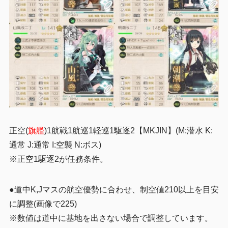
正空(
旗艦
)1航戦1航巡1軽巡1駆逐2【MKJIN】(M:潜水 K:
通常 J:通常 I:空襲 N:ボス)
※
正空1駆逐2が
任務条件。
●道中K,Jマスの航空優勢に合わせ、制空値210以上を目安
に調整(画像で225)
※数値は道中に基地を出さない場合で調整しています。