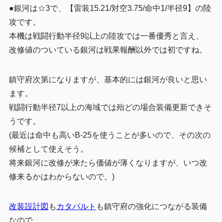
●銀河は☆3で、【雷装15.21/対空3.75/命中1/半径9】の陸
攻です。
本機は戦闘行動半径9以上の陸攻では一番優秀と言え、
改修値のついている銀河は戦果報酬以外では初ですね。
鎮守府次第になりますが、基本的には銀河が良いと思い
ます。
戦闘行動半径7以上の海域では殆どの場合装備更新できそ
うです。
(最近は命中も高いB-25を使うことが多いので、その次の
候補として使えそう。
将来銀河に改修が来たら価値が薄くなりますが、いつ改
修来るかはわからないので。)
改装設計図
も
カタパルト
も鎮守府の強化につながる装備
なので、