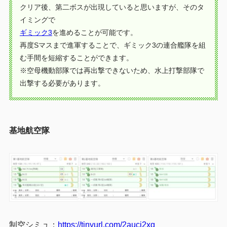
クリア後、第二ボスが出現していると思いますが、そのタ
イミングで
ギミック3
を進めることが可能です。
再度Sマスまで進軍することで、ギミック3の連合艦隊を組
む手間を短縮することができます。
※空母機動部隊では再出撃できないため、水上打撃部隊で
出撃する必要があります。
基地航空隊
制空シミュ：
https://tinyurl.com/2aucj2xq