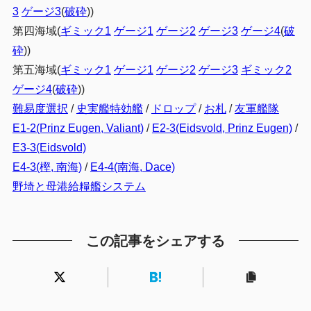
3
ゲージ3
(
破砕
))
第四海域(
ギミック1
ゲージ1
ゲージ2
ゲージ3
ゲージ4
(
破
砕
))
第五海域(
ギミック1
ゲージ1
ゲージ2
ゲージ3
ギミック2
ゲージ4
(
破砕
))
難易度選択
/
史実艦特効艦
/
ドロップ
/
お札
/
友軍艦隊
E1-2(Prinz Eugen, Valiant)
/
E2-3(Eidsvold, Prinz Eugen)
/
E3-3(Eidsvold)
E4-3(樫, 南海)
/
E4-4(南海, Dace)
野埼と母港給糧艦システム
この記事をシェアする