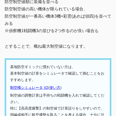
防空制空値順に装備を並べる
防空制空値の高い機体が限られている場合、
防空制空値が一番高い機体3機+彩雲(あれば偵四)を並べて
みる
※偵察機1戦闘機3の並びを2つ作るのが良い場合も
とすることで、概ね最大制空値になります。
基地防空ギミックに慣れていない方は、
基本制空値の計算をシミュレータで確認して挑むことをお
すすめします。
制空権シミュレータ V2
(
使い方
)
制空値の調整計算は手持ちの戦闘機を入れて確認してくだ
さい。
特に【高高度爆撃】の制空値で計算誤りをしやすいので、
弱編成相手に航空優勢を取ることを考える場合、十分に注