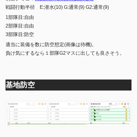
戦闘行動半径 E:潜水(10) G:通常(9) G2:通常(9)
1部隊目:自由
2部隊目:自由
3部隊目:防空
適当に装備を数に防空想定(画像は待機)。
負け気にするなら１部隊G2マスに出しても良さそう。
基地防空