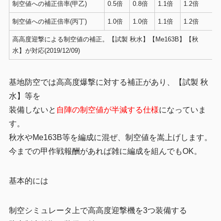
制空値への補正倍率(甲乙)
0.5倍
0.8倍
1.1倍
1.2倍
制空値への補正倍率(丙丁)
1.0倍
1.0倍
1.1倍
1.2倍
高高度迎撃による制空値の補正。【試製 秋水】【Me163B】【秋
水】が対応(2019/12/09)
基地防空では高高度爆撃に対する補正があり、【試製 秋
水】等を
装備しないと
自陣の制空値が半減する仕様
になっていま
す。
秋水やMe163B等を編成に混ぜ、制空値を嵩上げします。
今までの甲作戦報酬があれば雑に編成を組んでもOK。
基本的には
制空シミュレータ上で高高度迎撃機を3つ装備する