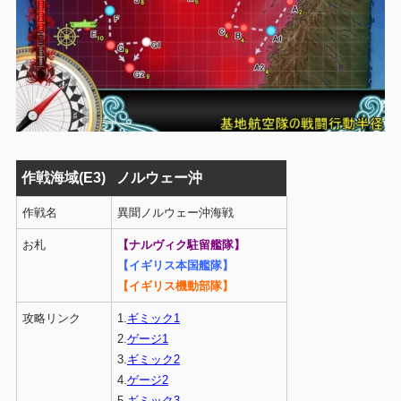
作戦海域(E3)
ノルウェー沖
作戦名
異聞ノルウェー沖海戦
お札
【ナルヴィク駐留艦隊】
【イギリス本国艦隊】
【イギリス機動部隊】
攻略リンク
1.
ギミック1
2.
ゲージ1
3.
ギミック2
4.
ゲージ2
5.
ギミック3