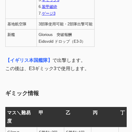
6.
装甲破砕
7.
ゲージ3
基地航空隊
3部隊使用可能・2部隊出撃可能
新艦
Glorious 突破報酬
Eidsvold ドロップ（E3-3）
【イギリス本国艦隊】
で出撃します。
この後は、E3ギミック3で使用します。
ギミック情報
マス＼難易
甲
乙
丙
丁
度