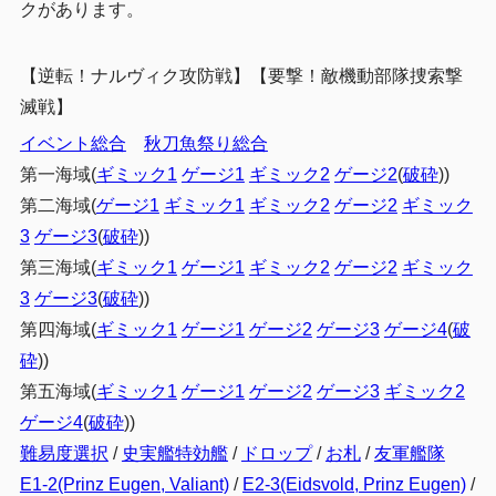
クがあります。
第一艦隊
2.1.1
第二艦隊
2.1.2
【逆転！ナルヴィク攻防戦】
【要撃！敵機動部隊捜索撃
滅戦】
基地航空隊
2.1.3
イベント総合
秋刀魚祭り総合
3
基地防空
第一海域(
ギミック1
ゲージ1
ギミック2
ゲージ2
(
破砕
))
制空値の計算(重爆)
3.1
第二海域(
ゲージ1
ギミック1
ギミック2
ゲージ2
ギミック
4
編成例(先行)
3
ゲージ3
(
破砕
))
第三海域(
ギミック1
ゲージ1
ギミック2
ゲージ2
ギミック
5
まとめ
3
ゲージ3
(
破砕
))
第四海域(
ギミック1
ゲージ1
ゲージ2
ゲージ3
ゲージ4
(
破
砕
))
第五海域(
ギミック1
ゲージ1
ゲージ2
ゲージ3
ギミック2
ゲージ4
(
破砕
))
難易度選択
/
史実艦特効艦
/
ドロップ
/
お札
/
友軍艦隊
E1-2(Prinz Eugen, Valiant)
/
E2-3(Eidsvold, Prinz Eugen)
/