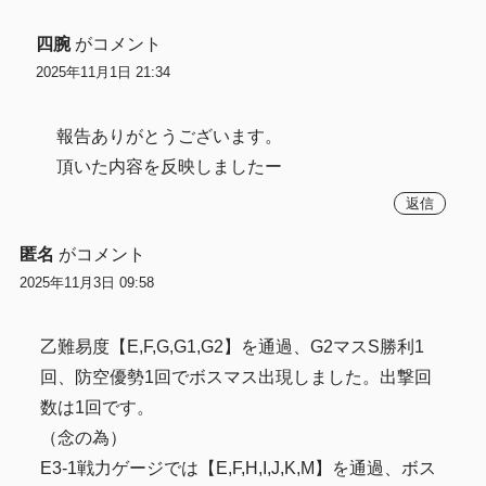
四腕
がコメント
2025年11月1日 21:34
報告ありがとうございます。
頂いた内容を反映しましたー
返信
匿名
がコメント
2025年11月3日 09:58
乙難易度【E,F,G,G1,G2】を通過、G2マスS勝利1
回、防空優勢1回でボスマス出現しました。出撃回
数は1回です。
（念の為）
E3-1戦力ゲージでは【E,F,H,I,J,K,M】を通過、ボス