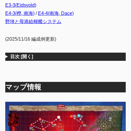
E3-3(Eidsvold)
E4-3(樫, 南海)
/
E4-4(南海, Dace)
野埼と母港給糧艦システム
(2025/11/16 編成例更新)
目次
[開く]
マップ情報