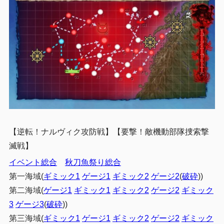
【逆転！ナルヴィク攻防戦】
【要撃！敵機動部隊捜索撃
滅戦】
イベント総合
秋刀魚祭り総合
第一海域(
ギミック1
ゲージ1
ギミック2
ゲージ2
(
破砕
))
第二海域(
ゲージ1
ギミック1
ギミック2
ゲージ2
ギミック
3
ゲージ3
(
破砕
))
第三海域(
ギミック1
ゲージ1
ギミック2
ゲージ2
ギミック