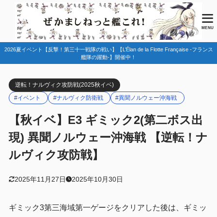
目次
MENU
2026夏イベント【反撃！第三十一戦隊の戦い】【L’Élan de la Flotte Française -フランス
1
マップ情報
艦隊の躍動-】開催中！
ギミック情報
1.1
逆転！ナルヴィク攻防戦(2025秋イベ)
敵編成
1.2
#イベント
#ナルヴィク防衛戦
#異聞ノルウェー沖海戦
特効艦・特効装備
1.3
【秋イベ】E3 ギミック2(第二ボス出
特効艦
1.3.1
現) 異聞ノルウェー沖海戦 【逆転！ナ
特効装備
1.3.2
ルヴィク攻防戦】
艦載機特効の分類表
1.3.3
海域攻略手順
1.4
2025年11月27日
2025年10月30日
2
編成例
ギミック3第三海域第一ゲージをクリアした後は、ギミッ
G2マス
2.1