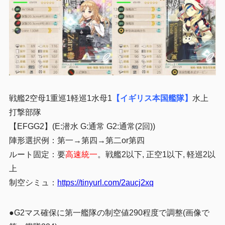
戦艦2空母1重巡1軽巡1水母1
【イギリス本国艦隊】
水上
打撃部隊
【EFGG2】(E:潜水 G:通常 G2:通常(2回))
陣形選択例：第一→第四→第二or第四
ルート固定：要
高速統一
。戦艦2以下, 正空1以下, 軽巡2以
上
制空シミュ：
https://tinyurl.com/2aucj2xq
●G2マス確保に第一艦隊の制空値290程度で調整(画像で