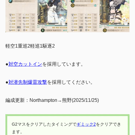
軽空1重巡2軽巡1駆逐2
●
対空カットイン
を採用しています。
●
対潜先制爆雷攻撃
を採用してください。
編成更新：Northampton→熊野(2025/11/25)
G2マスをクリアしたタイミングで
ギミック2
をクリアでき
ます。