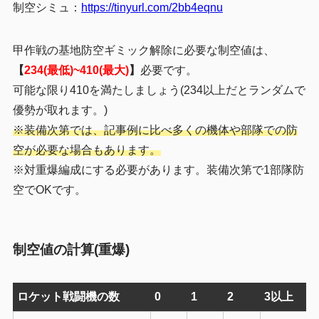
制空シミュ：
https://tinyurl.com/2bb4eqnu
甲作戦の基地防空ギミック解除に必要な制空値は、
【
234(最低)~410(最大)
】
必要
です。
可能な限り410を満たしましょう(234以上だとランダムで
優勢が取れます。)
※装備次第では、記事例に比べ多くの機体や部隊での防
空が必要な場合もあります。
※
対重爆編成にする必要があります。装備次第で1部隊防
空でOKです。
制空値の計算(重爆)
ロケット戦闘機の数
0
1
2
3以上