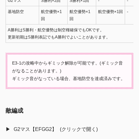
G2マス
S勝利×2回
S勝利×1回
-
-
基地防空
航空優勢×1
航空優勢×1
航空優勢×1回
-
回
回
A勝利はS勝利・航空優勢は制空権確保でもOKです。
更新初期はS勝利表記でもA勝利でよいことがあります。
E3-1の攻略中からギミック解除が可能です。(ギミック音
がなることがあります。)
ギミック音がなっている場合、基地防空を達成済みです。
敵編成
G2マス【EFGG2】