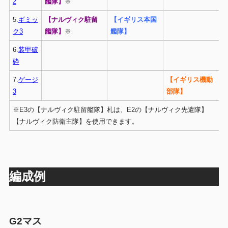
2
艦隊】
※
5.
ギミッ
【ナルヴィク駐留
【イギリス本国
ク3
艦隊】
※
艦隊】
6.
装甲破
砕
7.
ゲージ
【イギリス機動
3
部隊】
※E3の【ナルヴィク駐留艦隊】札は、E2の【ナルヴィク先遣隊】
【ナルヴィク防衛主隊】を使用できます。
編成例
G2マス