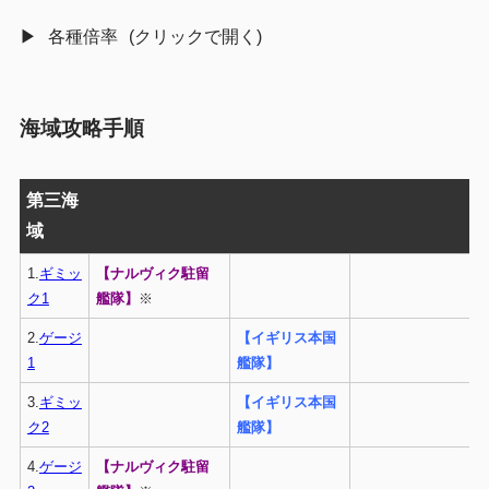
各種倍率
海域攻略手順
第三海
域
1.
ギミッ
【ナルヴィク駐留
ク1
艦隊】
※
2.
ゲージ
【イギリス本国
1
艦隊】
3.
ギミッ
【イギリス本国
ク2
艦隊】
4.
ゲージ
【ナルヴィク駐留