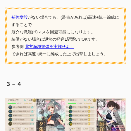
補強増設
がない場合でも、(装備があれば)高速+統一編成に
することで、
厄介な戦艦(H)マスを回避可能にになります。
装備がない場合は通常の軽巡1駆逐5でOKです。
参考例:
北方海域警備を実施せよ！
できれば高速+統一に編成した上で出撃しましょう。
３－４