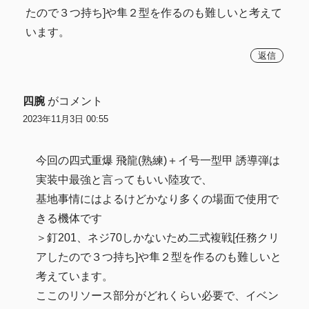
たので３つ持ち]や隼２型を作るのも難しいと考えて
います。
返信
四腕
がコメント
2023年11月3日 00:55
今回の四式重爆 飛龍(熟練)＋イ号一型甲 誘導弾は
実装中最強と言ってもいい陸攻で、
基地事情にはよるけどかなり多くの場面で使用で
きる機体です
＞釘201、ネジ70しかないため二式複戦[任務クリ
アしたので３つ持ち]や隼２型を作るのも難しいと
考えています。
ここのリソース部分がどれくらい必要で、イベン