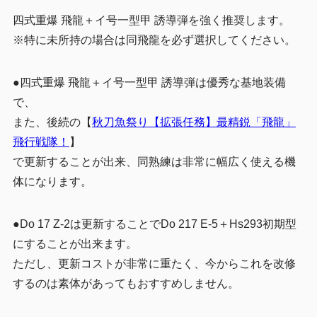
四式重爆 飛龍＋イ号一型甲 誘導弾を強く推奨します。
※特に未所持の場合は同飛龍を必ず選択してください。
●四式重爆 飛龍＋イ号一型甲 誘導弾は優秀な基地装備
で、
また、後続の【
秋刀魚祭り【拡張任務】最精鋭「飛龍」
飛行戦隊！
】
で更新することが出来、同熟練は非常に幅広く使える機
体になります。
●Do 17 Z-2は更新することでDo 217 E-5＋Hs293初期型
にすることが出来ます。
ただし、更新コストが非常に重たく、今からこれを改修
するのは素体があってもおすすめしません。