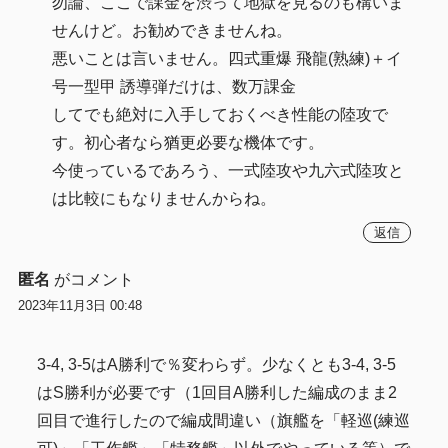
勿論、ここで課金を渋って地獄を見るのも構いま
せんけど。お勧めできませんね。
悪いことは言いません。四式重爆 飛龍(熟練)＋イ
号一型甲 誘導弾だけは、数万課金
してでも絶対に入手しておくべき性能の陸攻で
す。初心者なら猶更必要な機体です。
今使っているであろう、一式陸攻や九六式陸攻と
は比較にもなりませんからね。
返信
匿名
がコメント
2023年11月3日 00:48
3-4, 3-5はA勝利で％変わらず。少なくとも3-4, 3-5
はS勝利が必要です（1回目A勝利した編成のまま2
回目で進行したので編成間違い（旗艦を「軽巡(練巡