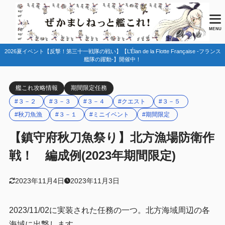
目次
MENU
2026夏イベント【反撃！第三十一戦隊の戦い】【L’Élan de la Flotte Française -フランス
1
マップ情報
艦隊の躍動-】開催中！
2
編成例
艦これ攻略情報
期間限定任務
３－１ ３－３
2.1
#３－２
#３－３
#３－４
#クエスト
#３－５
３－２
2.2
#秋刀魚漁
#３－１
#ミニイベント
#期間限定
３－４
2.3
【鎮守府秋刀魚祭り】北方漁場防衛作
３－５
2.4
戦！ 編成例(2023年期間限定)
3
まとめ
2023年11月4日
2023年11月3日
2023/11/02に実装された任務の一つ。北方海域周辺の各
海域に出撃します。