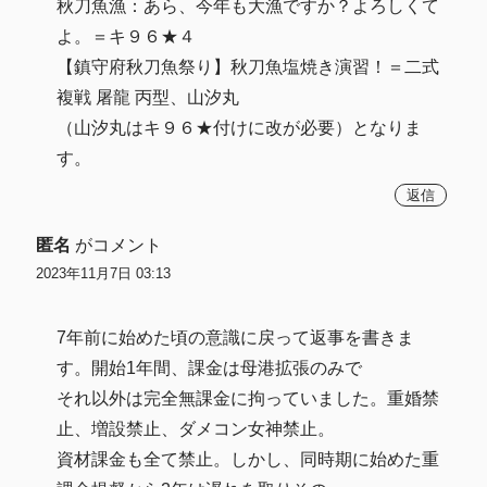
秋刀魚漁：あら、今年も大漁ですか？よろしくて
よ。＝キ９６★４
【鎮守府秋刀魚祭り】秋刀魚塩焼き演習！＝二式
複戦 屠龍 丙型、山汐丸
（山汐丸はキ９６★付けに改が必要）となりま
す。
返信
匿名
がコメント
2023年11月7日 03:13
7年前に始めた頃の意識に戻って返事を書きま
す。開始1年間、課金は母港拡張のみで
それ以外は完全無課金に拘っていました。重婚禁
止、増設禁止、ダメコン女神禁止。
資材課金も全て禁止。しかし、同時期に始めた重