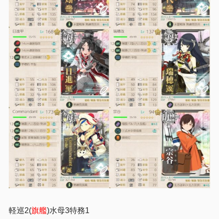
軽巡2(
旗艦
)水母3特務1