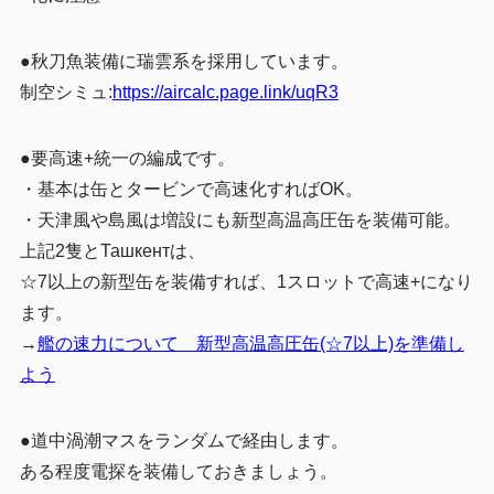
●秋刀魚装備に瑞雲系を採用しています。
制空シミュ:
https://aircalc.page.link/uqR3
●要高速+統一の編成です。
・基本は缶とタービンで高速化すればOK。
・天津風や島風は増設にも新型高温高圧缶を装備可能。
上記2隻とТашкентは、
☆7以上の新型缶を装備すれば、1スロットで高速+になり
ます。
→
艦の速力について 新型高温高圧缶(☆7以上)を準備し
よう
●道中渦潮マスをランダムで経由します。
ある程度電探を装備しておきましょう。