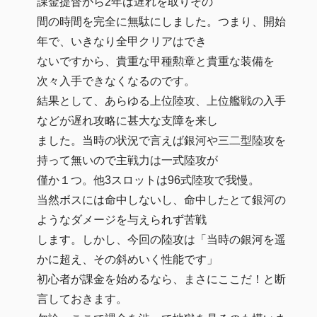
課金提督から2年は遅れを取りその
間の時間を完全に無駄にしました。つまり、開始
年で、いきなり全甲クリアはでき
ないですから、貴重な甲種勲章と貴重な装備を
次々入手できなくなるのです。
結果として、あらゆる上位陸攻、上位艦戦の入手
などが遅れ攻略に甚大な支障を来し
ました。当時の状況で言えば銀河や三二型陸攻を
持って無いので主戦力は一式陸攻が
僅か１つ。他3スロットは96式陸攻で我慢。
当然ボスには命中しないし、命中したとて銀河の
ようなダメージを与えられず苦戦
します。しかし、今回の陸攻は「当時の銀河を遥
かに超え、その斜めいく性能です」
初心者が課金を始めるなら、まさにここだ！と断
言しておきます。