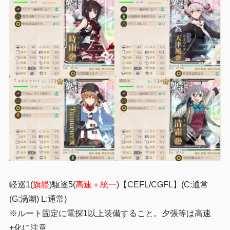
軽巡1(
旗艦
)駆逐5(
高速＋統一
)【CEFL/CGFL】(C:通常
(G:渦潮) L:通常)
※ルート固定に電探1以上装備すること。夕張等は高速
+化に注意