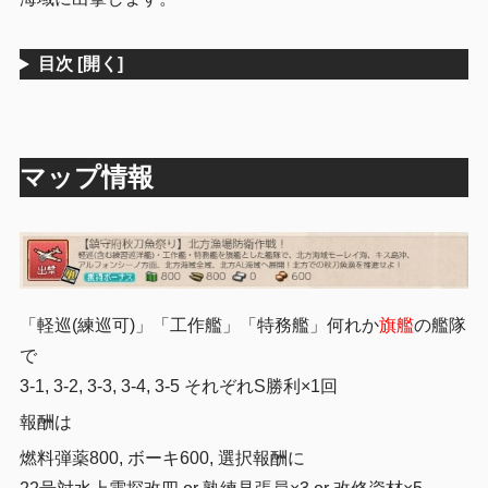
目次
[開く]
マップ情報
「軽巡(練巡可)」「工作艦」「特務艦」何れか
旗艦
の艦隊
で
3-1, 3-2, 3-3, 3-4, 3-5 それぞれS勝利×1回
報酬は
燃料弾薬800, ボーキ600, 選択報酬に