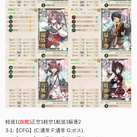
軽巡1(
旗艦
)正空1軽空1航巡1駆逐2
3-1:【CFG】(C:通常 F:通常 G:ボス)