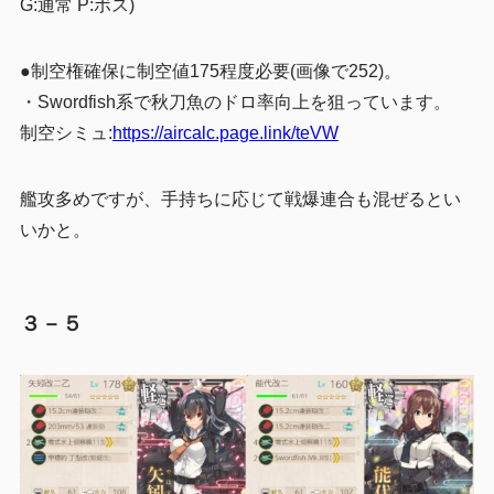
G:通常 P:ボス)
●
制空権確保に制空値175程度必要(画像で252)。
・Swordfish系で秋刀魚のドロ率向上を狙っています。
制空シミュ:
https://aircalc.page.link/teVW
艦攻多めですが、手持ちに応じて戦爆連合も混ぜるとい
いかと。
３－５