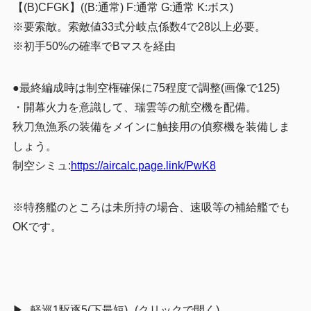
【(B)CFGK】
((B:通常) F:通常 G:通常 K:ボス)
※要索敵。索敵値33式分岐点係数4で28以上必要。
※初手50%の確率でBマスを経由
●最終編成時は制空権確保に75程度で調整(画像で125)
・開幕火力を意識して、瑞雲等の航空機を配備。
秋刀魚漁系の装備をメインに触接用の偵察機を装備しま
しょう。
制空シミュ:
https://aircalc.page.link/PwK8
※特務艦のところは未所持の場合、速吸等の補給艦でも
OKです。
軽巡1駆逐5(下最短)