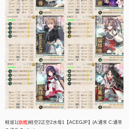
軽巡1(
旗艦
)軽空2正空2水母1
【ACEGJP】(A:通常 C:通常