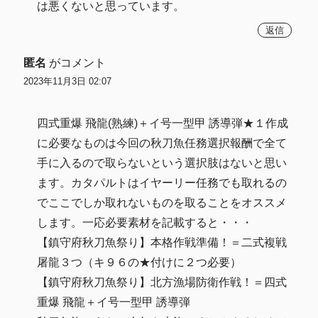
は悪くないと思っています。
返信
匿名
がコメント
2023年11月3日 02:07
四式重爆 飛龍(熟練)＋イ号一型甲 誘導弾★１作成
に必要なものは今回の秋刀魚任務選択報酬で全て
手に入るので取らないという選択肢はないと思い
ます。カタパルトはイヤーリー任務でも取れるの
でここでしか取れないものを取ることをオススメ
します。一応必要素材を記載すると・・・
【鎮守府秋刀魚祭り】本格作戦準備！＝二式複戦
屠龍３つ（キ９６の★付けに２つ必要）
【鎮守府秋刀魚祭り】北方漁場防衛作戦！＝四式
重爆 飛龍＋イ号一型甲 誘導弾