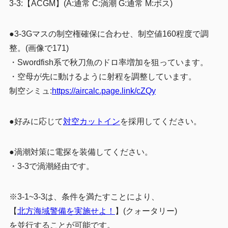
3-3:
【ACGM】(A:通常 C:渦潮 G:通常 M:ボス)
●3-3Gマスの制空権確保に合わせ、制空値160程度で調
整。(画像で171)
・Swordfish系で秋刀魚のドロ率増加を狙っています。
・空母が先に動けるように射程を調整しています。
制空シミュ:
https://aircalc.page.link/cZQy
●好みに応じて
対空カットイン
を採用してください。
●渦潮対策に電探を装備してください。
・3-3で渦潮経由です。
※3-1~3-3は、条件を満たすことにより、
【
北方海域警備を実施せよ！
】(クォータリー)
を並行することが可能です。