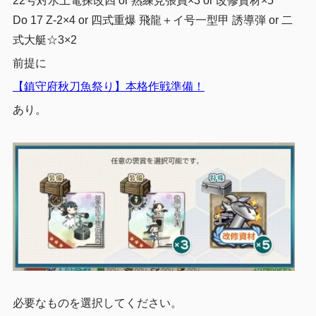
22号対水上電探改四 or 熟練見張員×3 or 改修資材×5
Do 17 Z-2×4 or 四式重爆 飛龍＋イ号一型甲 誘導弾 or 二
式大艇☆3×2
前提に
【鎮守府秋刀魚祭り】本格作戦準備！
あり。
必要なものを選択してください。