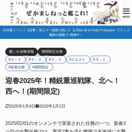
目次
MENU
2026夏イベント【反撃！第三十一戦隊の戦い】【L’Élan de la Flotte Française -フランス
1
任務情報
艦隊の躍動-】開催中！
2
編成例
艦これ攻略情報
期間限定任務
３－１ ３－３
2.1
#４－１
#４－２
#３－３
#クエスト
#３－１
４－１ ４－２
2.2
#新春任務
#期間限定
3
まとめ
迎春2025年！精鋭重巡戦隊、北へ！
西へ！(期間限定)
2025年1月4日
2025年1月1日
2025/01/01のオンメンテで実装された任務の一つ。新春3
つ目の出撃任務では、重巡2隻を含む艦隊で各海域に出撃