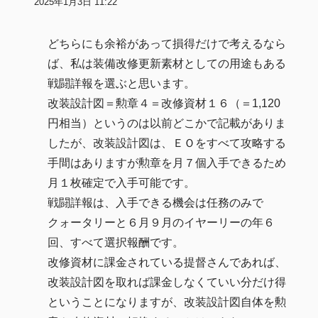
2025年1月3日 11:22
どちらにも余裕があって損得だけで考えるなら
ば、私は装備改修更新素材としての用途もある
戦闘詳報を選ぶと思います。
改装設計図＝勲章４＝改修資材１６（＝1,120
円相当）というのは以前どこかで記載がありま
したが、改装設計図は、ＥＯをすべて攻略する
手間はありますが勲章を月７個入手できるため
月１枚確定で入手可能です。
戦闘詳報は、入手できる機会は任務のみで
クォータリーと６月９月のイヤーリーの年６
回、すべて選択報酬です。
改修資材に課金されている提督さんであれば、
改装設計図を取れば課金しなくていい分だけ得
ということになりますが、改装設計図自体を勲