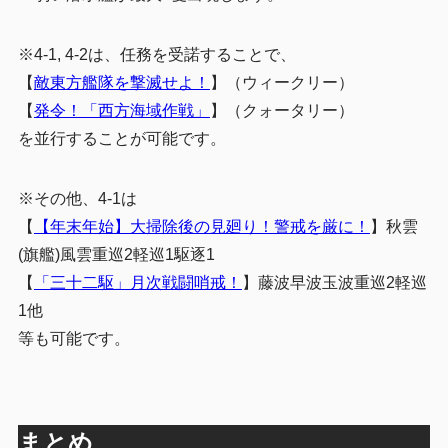
※4-1, 4-2は、任務を受諾することで、
【
敵東方艦隊を撃滅せよ！
】（ウィークリー）
【
発令！「西方海域作戦」
】（クォータリー）
を並行することが可能です。
※その他、4-1は
【
【年末年始】大掃除後の見廻り！警戒を厳に！
】秋雲
(旗艦)風雲重巡2軽巡1駆逐1
【
「三十二駆」月次戦闘哨戒！
】
藤波早波玉波重巡2軽巡
1他
等も可能です。
まとめ