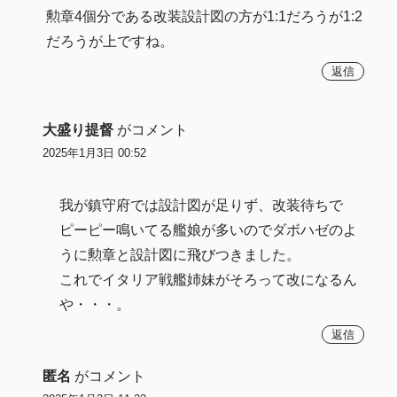
勲章4個分である改装設計図の方が1:1だろうが1:2
だろうが上ですね。
返信
大盛り提督
がコメント
2025年1月3日 00:52
我が鎮守府では設計図が足りず、改装待ちで
ピーピー鳴いてる艦娘が多いのでダボハゼのよ
うに勲章と設計図に飛びつきました。
これでイタリア戦艦姉妹がそろって改になるん
や・・・。
返信
匿名
がコメント