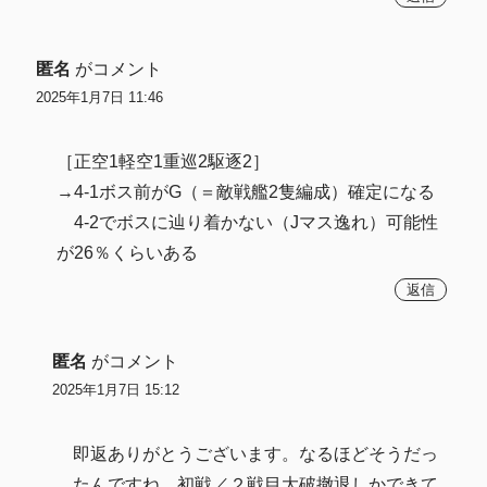
匿名
がコメント
2025年1月7日 11:46
［正空1軽空1重巡2駆逐2］
→4-1ボス前がG（＝敵戦艦2隻編成）確定になる
4-2でボスに辿り着かない（Jマス逸れ）可能性
が26％くらいある
返信
匿名
がコメント
2025年1月7日 15:12
即返ありがとうございます。なるほどそうだっ
たんですね。初戦／２戦目大破撤退しかできて