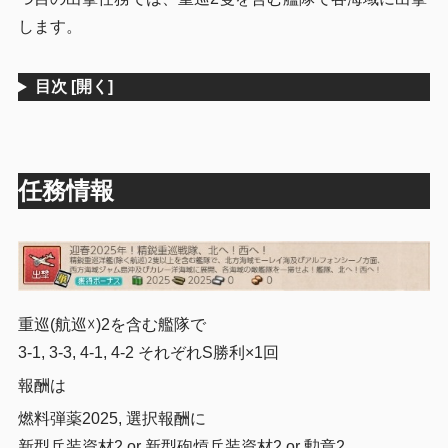
します。
目次
[開く]
任務情報
重巡(航巡☓)2を含む艦隊で
3-1, 3-3, 4-1, 4-2 それぞれS勝利×1回
報酬は
燃料弾薬2025, 選択報酬に
新型兵装資材2 or 新型砲熕兵装資材2 or 勲章2