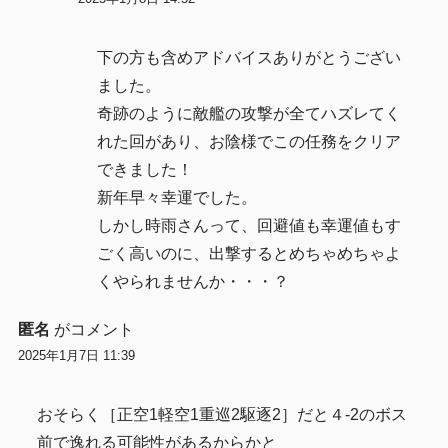
下の方も含めアドバイスありがとうござい
ました。
奇跡のように敵艦の攻撃が全てハズレてく
れた回があり、お陰様でこの任務をクリア
できました！
新年早々幸運でした。
しかし時雨さんって、回避値も幸運値もす
ごく高いのに、出撃するとめちゃめちゃよ
くやられませんか・・・？
匿名
がコメント
2025年1月7日 11:39
おそらく［正空1軽空1重巡2駆逐2］だと４-2のボス
前で逸れる可能性があるからかと