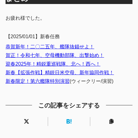
お疲れ様でした。
【2025/01/01】新春任務
恭賀新年！二〇二五年、艦隊抜錨せよ！
賀正！令和七年、空母機動部隊、出撃始め！
迎春2025年！精鋭重巡戦隊、北へ！西へ！
新春【拡張作戦】精鋭日米空母、新年協同作戦！
新春限定！第六艦隊特別演習
(ウィークリー/演習)
この記事をシェアする