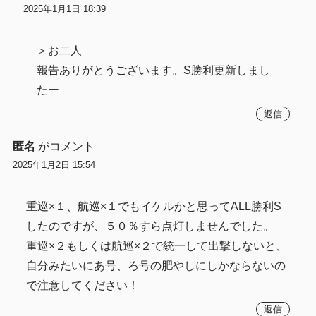
2025年1月1日 18:39
＞お二人
報告ありがとうございます。S勝利更新しまし
たー
返信
匿名
がコメント
2025年1月2日 15:54
重巡×１、航巡×１でもイケルかと思ってALL勝利S
したのですが、５０％すら点灯しませんでした。
重巡×２もしくは航巡×２で統一して出撃しないと、
自分みたいにあ号、ろ号の肥やしにしかならないの
で注意してください！
返信