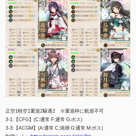
正空1軽空1重巡2駆逐2 ※重巡枠に航巡不可
3-1:
【CFG】(C:通常 F:通常 G:ボス)
3-3:【ACGM】(A:通常 C:渦潮 G:通常 M:ボス)