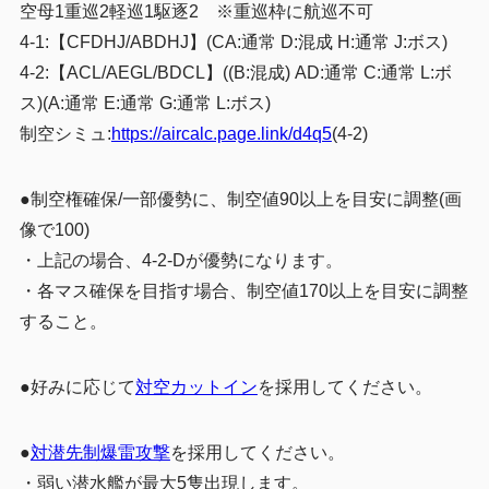
空母1重巡2軽巡1駆逐2 ※重巡枠に航巡不可
4-1:【CFDHJ/ABDHJ】(CA:通常 D:混成 H:通常 J:ボス)
4-2:
【ACL/AEGL/BDCL】(
(B:混成) AD:通常 C:通常 L:ボ
ス)(A:通常 E:通常 G:通常 L:ボス)
制空シミュ:
https://aircalc.page.link/d4q5
(4-2)
●制空権確保/一部優勢に、制空値90以上を目安に調整(画
像で100)
・上記の場合、4-2-Dが優勢になります。
・各マス確保を目指す場合、制空値170以上を目安に調整
すること。
●好みに応じて
対空カットイン
を採用してください。
●
対潜先制爆雷攻撃
を採用してください。
・弱い潜水艦が最大5隻出現します。