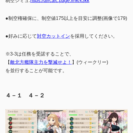
制空シミュ:
https://aircalc.page.link/x3kk
●制空権確保に、制空値175以上を目安に調整(画像で179)
●好みに応じて
対空カットイン
を採用してください。
※3-3は任務を受諾することで、
【
敵北方艦隊主力を撃滅せよ！
】(ウィークリー)
を並行することが可能です。
４－１ ４－２