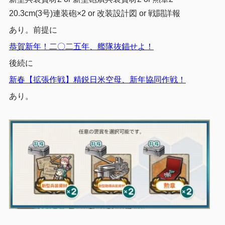
20.3cm(3号)連装砲×2 or 改装設計図 or 戦闘詳報
あり。前提に
恭賀新年！二〇二五年、艦隊抜錨せよ！
後続に
新春【拡張作戦】精鋭日米空母、新年協同作戦！
あり。