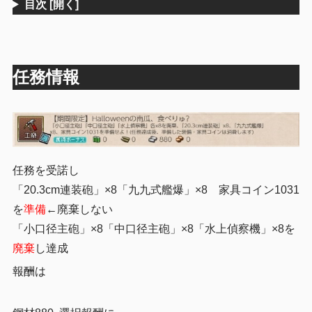
目次
[開く]
任務情報
任務を受諾し
「20.3cm連装砲」×8「九九式艦爆」×8 家具コイン1031
を
準備
←廃棄しない
「小口径主砲」×8「中口径主砲」×8「水上偵察機」×8を
廃棄
し達成
報酬は