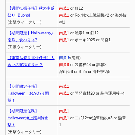
【週間拡張任務】秋の南瓜
南瓜1
or 釘12
祭り! Buono!
南瓜1
or Ro.44水上戦闘機×2 or 海外技
(出撃ウィークリー)
術1
【期間限定】Halloweenの
南瓜1
or 勲章1 or 釘12
南瓜、食べりゅ?
南瓜1
or ボーキ2025 or 間宮1
(工廠ウィークリー)
【重南瓜祭り拡張任務】大
南瓜-5
(消費)
きいの収穫すりゅ？
南瓜8
or 装備枠48 or 詳報3
深山☆8 or B-25 or 海外技術5
【期間限定任務】
南瓜1
Halloween、おかわり開
南瓜1
or 開発資材20 or 装備運用枠+4
始！
【期間限定任務】
南瓜1
Halloween海上護衛隊出
南瓜1
or 二式12cm迫撃砲改×3 or 勲章
撃！
1
(出撃ウィークリー)