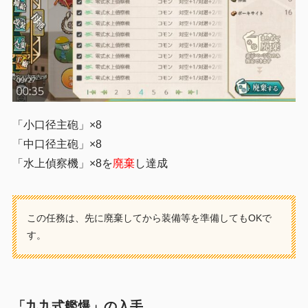
「小口径主砲」×8
「中口径主砲」×8
「水上偵察機」×8を
廃棄
し達成
この任務は、先に廃棄してから装備等を準備してもOKで
す。
「九九式艦爆」の入手