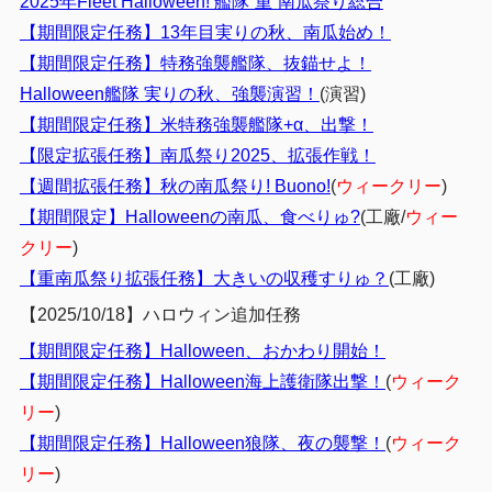
2025年Fleet Halloween! 艦隊”重”南瓜祭り総合
【期間限定任務】13年目実りの秋、南瓜始め！
【期間限定任務】特務強襲艦隊、抜錨せよ！
Halloween艦隊 実りの秋、強襲演習！
(演習)
【期間限定任務】米特務強襲艦隊+α、出撃！
【限定拡張任務】南瓜祭り2025、拡張作戦！
【週間拡張任務】秋の南瓜祭り! Buono!
(
ウィークリー
)
【期間限定】Halloweenの南瓜、食べりゅ?
(工廠/
ウィー
クリー
)
【重南瓜祭り拡張任務】大きいの収穫すりゅ？
(工廠)
【2025/10/18】ハロウィン追加任務
【期間限定任務】Halloween、おかわり開始！
【期間限定任務】Halloween海上護衛隊出撃！
(
ウィーク
リー
)
【期間限定任務】Halloween狼隊、夜の襲撃！
(
ウィーク
リー
)