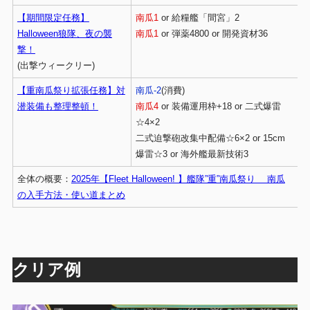
【期間限定任務】
南瓜1
or 給糧艦「間宮」2
Halloween狼隊、夜の襲
南瓜1
or 弾薬4800 or 開発資材36
撃！
(出撃ウィークリー)
【重南瓜祭り拡張任務】対
南瓜-2
(消費)
潜装備も整理整頓！
南瓜4
or 装備運用枠+18 or 二式爆雷
☆4×2
二式迫撃砲改集中配備☆6×2 or 15cm
爆雷☆3 or 海外艦最新技術3
全体の概要：
2025年【Fleet Halloween! 】艦隊”重”南瓜祭り 南瓜
の入手方法・使い道まとめ
クリア例