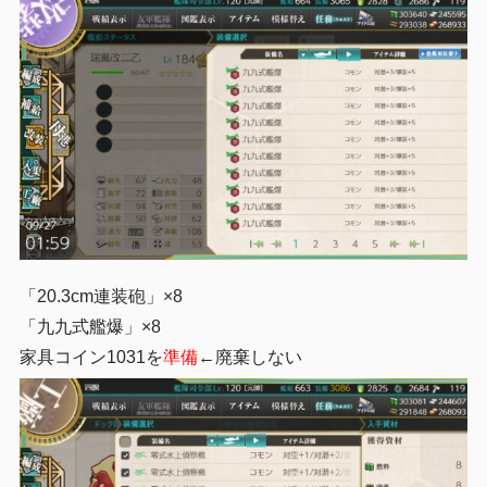
「20.3cm連装砲」×8
「九九式艦爆」×8
家具コイン1031を
準備
←廃棄しない