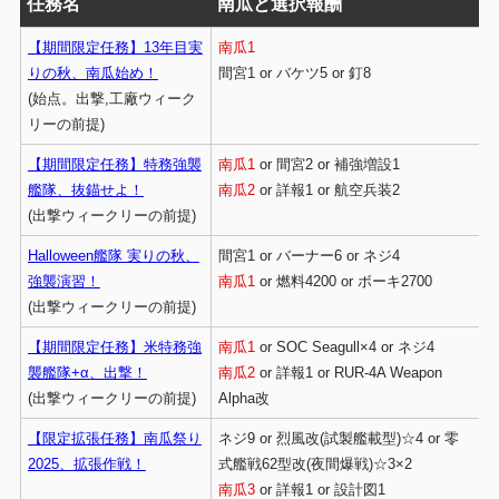
任務名
南瓜と選択報酬
【期間限定任務】13年目実
南瓜1
りの秋、南瓜始め！
間宮1 or バケツ5 or 釘8
(始点。出撃,工廠ウィーク
リーの前提)
【期間限定任務】特務強襲
南瓜1
or 間宮2 or 補強増設1
艦隊、抜錨せよ！
南瓜2
or 詳報1 or 航空兵装2
(出撃ウィークリーの前提)
Halloween艦隊 実りの秋、
間宮1 or バーナー6 or ネジ4
強襲演習！
南瓜1
or 燃料4200 or ボーキ2700
(出撃ウィークリーの前提)
【期間限定任務】米特務強
南瓜1
or SOC Seagull×4 or ネジ4
襲艦隊+α、出撃！
南瓜2
or 詳報1 or RUR-4A Weapon
(出撃ウィークリーの前提)
Alpha改
【限定拡張任務】南瓜祭り
ネジ9 or 烈風改(試製艦載型)☆4 or 零
2025、拡張作戦！
式艦戦62型改(夜間爆戦)☆3×2
南瓜3
or 詳報1 or 設計図1