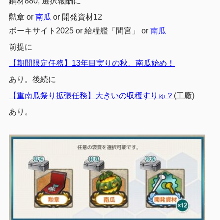
鋼材880, 選択報酬に
勲章 or
南瓜
or 開発資材12
ボーキサイト2025 or 給糧艦「間宮」 or
南瓜
前提に
【期間限定任務】13年目実りの秋、南瓜始め！
あり。後続に
【重南瓜祭り拡張任務】大きいの収穫すりゅ？
(工廠)
あり。