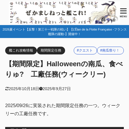
目次
MENU
2026夏イベント【反撃！第三十一戦隊の戦い】【L’Élan de la Flotte Française -フランス
1
任務情報
艦隊の躍動-】開催中！
2025南瓜任務一覧
1.1
艦これ攻略情報
期間限定任務
#クエスト
#南瓜祭り！
2
クリア例
【期間限定】Halloweenの南瓜、食べ
「九九式艦爆」の入手
2.1
りゅ? 工廠任務(ウィークリー)
3
まとめ
2025年10月18日
2025年9月27日
2025/09/26に実装された期間限定任務の一つ。ウィーク
リーの工廠任務です。