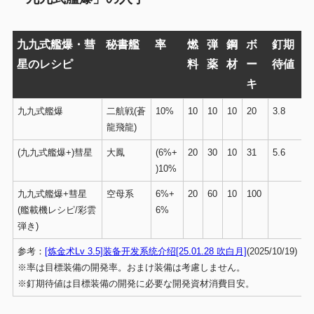
九九式艦爆・彗
秘書艦
率
燃
弾
鋼
ボ
釘期
星のレシピ
料
薬
材
ー
待値
キ
九九式艦爆
二航戦(蒼
10%
10
10
10
20
3.8
龍飛龍)
(九九式艦爆+)彗星
大鳳
(6%+
20
30
10
31
5.6
)10%
九九式艦爆+彗星
空母系
6%+
20
60
10
100
(艦載機レシピ/彩雲
6%
弾き)
参考：
[炼金术Lv 3.5]装备开发系统介绍[25.01.28 吹白月]
(2025/10/19)
※率は目標装備の開発率。おまけ装備は考慮しません。
※釘期待値は目標装備の開発に必要な開発資材消費目安。