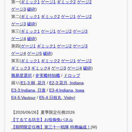
第一(
ギミック1
ゲージ1
ギミック2
ゲージ2
ゲージ3
破砕
)
第二(
ギミック1
ギミック2
ゲージ1
ゲージ2
ゲージ3
破砕
)
第三(
ギミック1
ゲージ1
ゲージ2
ゲージ3
ゲージ4
破砕
)
第四(
ゲージ1
ギミック1
ゲージ2
ゲージ3
ゲージ4
ゲージ5
破砕
)
第五(
ギミック1
ギミック2
ゲージ1
ゲージ2
ギミック3
ギミック4
ゲージ3
ゲージ4
破砕
)
難易度選択
/
史実艦特効艦
/
ドロップ
掘り(
E1-3:桐, 花月
/
E2-3:花月, Indiana
E3-3:Indiana, 日進
/
E3-4:Indiana, Iowa
E4-5:Vautour
/
E5-4:日枝丸, Visby
)
【2026/06/26】夏季限定任務2026
【てるてる坊主】お役御免パネル
【期間限定任務】第三十一戦隊 特務編成！
(M)