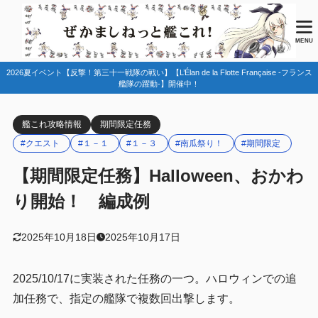
目次
MENU
2026夏イベント【反撃！第三十一戦隊の戦い】【L’Élan de la Flotte Française -フランス
1
任務情報
艦隊の躍動-】開催中！
2025南瓜任務一覧
1.1
艦これ攻略情報
期間限定任務
2
編成例
#クエスト
#１－１
#１－３
#南瓜祭り！
#期間限定
１－１
2.1
【期間限定任務】Halloween、おかわ
１－３
2.2
り開始！ 編成例
3
まとめ
2025年10月18日
2025年10月17日
2025/10/17に実装された任務の一つ。ハロウィンでの追
加任務で、指定の艦隊で複数回出撃します。