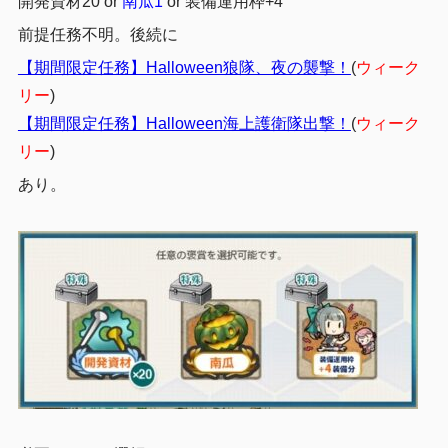
開発資材20 or
南瓜1
or 装備運用枠+4
前提任務不明。後続に
【期間限定任務】Halloween狼隊、夜の襲撃！
(
ウィーク
リー
)
【期間限定任務】Halloween海上護衛隊出撃！
(
ウィーク
リー
)
あり。