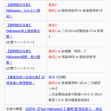
【期間限定任務】
南瓜1
Halloween、おかわり開
南瓜1
or 開発資材20 or 装備運用枠+4
始！
【期間限定任務】
南瓜1
Halloween海上護衛隊出
南瓜1
or 二式12cm迫撃砲改×3 or 勲章
撃！
1
(出撃ウィークリー)
【期間限定任務】
南瓜1
or 給糧艦「間宮」2
Halloween狼隊、夜の襲
南瓜1
or 弾薬4800 or 開発資材36
撃！
(出撃ウィークリー)
【重南瓜祭り拡張任務】対
南瓜-2
(消費)
潜装備も整理整頓！
南瓜4
or 装備運用枠+18 or 二式爆雷
☆4×2
二式迫撃砲改集中配備☆6×2 or 15cm
爆雷☆3 or 海外艦最新技術3
全体の概要：
2025年【Fleet Halloween! 】艦隊”重”南瓜祭り 南瓜