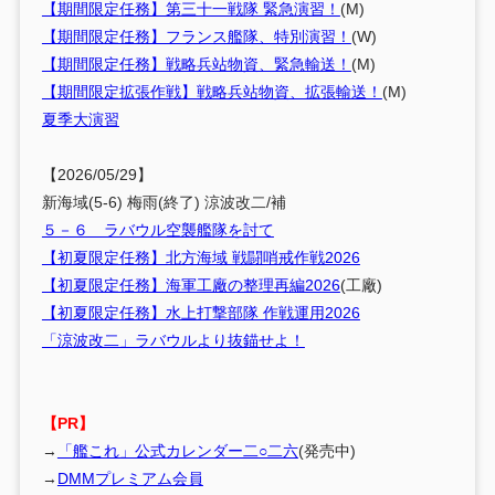
【期間限定任務】第三十一戦隊 緊急演習！
(M)
【期間限定任務】フランス艦隊、特別演習！
(W)
【期間限定任務】戦略兵站物資、緊急輸送！
(M)
【期間限定拡張作戦】戦略兵站物資、拡張輸送！
(M)
夏季大演習
【2026/05/29】
新海域(5-6) 梅雨(終了) 涼波改二/補
５－６ ラバウル空襲艦隊を討て
【初夏限定任務】北方海域 戦闘哨戒作戦2026
【初夏限定任務】海軍工廠の整理再編2026
(工廠)
【初夏限定任務】水上打撃部隊 作戦運用2026
「涼波改二」ラバウルより抜錨せよ！
【PR】
→
「艦これ」公式カレンダー二○二六
(発売中)
→
DMMプレミアム会員