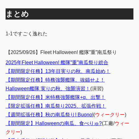
まとめ
1-1ですごく逸れた
【2025/09/26】Fleet Halloween! 艦隊”重”南瓜祭り
2025年Fleet Halloween! 艦隊”重”南瓜祭り総合
【期間限定任務】13年目実りの秋、南瓜始め！
【期間限定任務】特務強襲艦隊、抜錨せよ！
Halloween艦隊 実りの秋、強襲演習！
(演習)
【期間限定任務】米特務強襲艦隊+α、出撃！
【限定拡張任務】南瓜祭り2025、拡張作戦！
【週間拡張任務】秋の南瓜祭り! Buono!
(
ウィークリー
)
【期間限定】Halloweenの南瓜、食べりゅ?
(工廠/
ウィー
クリー
)