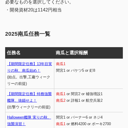
必要なものを選択してください。
・開発資材20は1142円相当
2025南瓜任務一覧
任務名
南瓜と選択報酬
【期間限定任務】13年目実
南瓜1
りの秋、南瓜始め！
間宮1 or バケツ5 or 釘8
(始点。出撃,工廠ウィーク
リーの前提)
【期間限定任務】特務強襲
南瓜1
or 間宮2 or 補強増設1
艦隊、抜錨せよ！
南瓜2
or 詳報1 or 航空兵装2
(出撃ウィークリーの前提)
Halloween艦隊 実りの秋、
間宮1 or バーナー6 or ネジ4
強襲演習！
南瓜1
or 燃料4200 or ボーキ2700