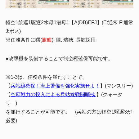
軽空1航巡1駆逐2水母1潜母1【A(DB)EFJ】(E:通常 F:通常
J:ボス)
※任務条件に曙(
旗艦
), 朧, 瑞穂, 長鯨採用
●攻撃機を装備することで制空権確保可能です。
※1-3は、任務条件を満たすことで、
【
兵站線確保！海上警備を強化実施せよ！
】(マンスリー)
【
空母戦力の投入による兵站線戦闘哨戒
】(クォータ
リー)
を並行することが可能です。 (兵站の方は軽空1駆逐3が
必要)