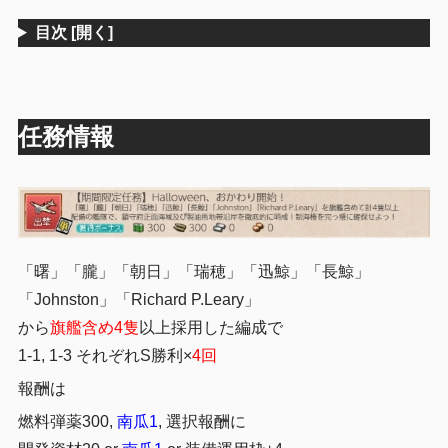
目次
[開く]
任務情報
「曙」「朧」「朝日」「瑞穂」「迅鯨」「長鯨」
「Johnston」「Richard P.Leary」
から
旗艦含め4隻
以上採用した編成で
1-1, 1-3 それぞれS勝利×
4回
報酬は
燃料弾薬300,
南瓜1
, 選択報酬に