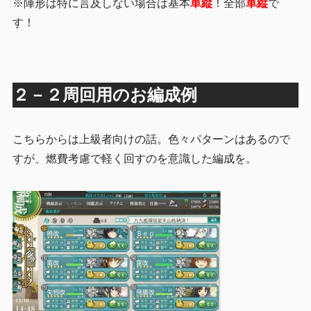
※陣形は特に言及しない場合は基本
単縦
！全部
単縦
で
す！
２－２周回用のお編成例
こちらからは上級者向けの話。色々パターンはあるので
すが、燃費考慮で軽く回すのを意識した編成を。