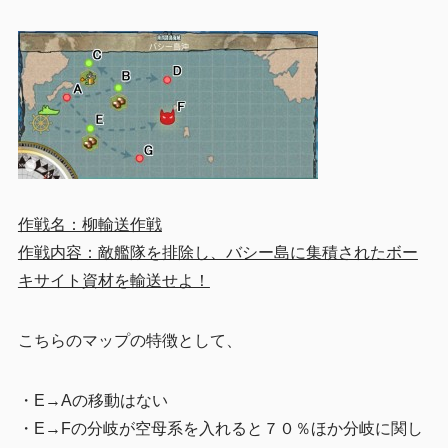
作戦名：柳輸送作戦
作戦内容：敵艦隊を排除し、バシー島に集積されたボー
キサイト資材を輸送せよ！
こちらのマップの特徴として、
・E→Aの移動はない
・E→Fの分岐が空母系を入れると７０％ほか分岐に関し