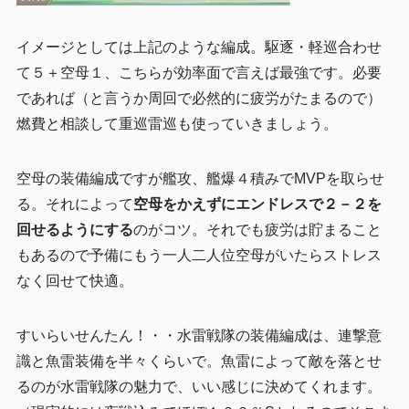
イメージとしては上記のような編成。駆逐・軽巡合わせ
て５＋空母１、こちらが効率面で言えば最強です。必要
であれば（と言うか周回で必然的に疲労がたまるので）
燃費と相談して重巡雷巡も使っていきましょう。
空母の装備編成ですが艦攻、艦爆４積みでMVPを取らせ
る。それによって
空母をかえずにエンドレスで２－２を
回せるようにする
のがコツ。それでも疲労は貯まること
もあるので予備にもう一人二人位空母がいたらストレス
なく回せて快適。
すいらいせんたん！・・水雷戦隊の装備編成は、連撃意
識と魚雷装備を半々くらいで。魚雷によって敵を落とせ
るのが水雷戦隊の魅力で、いい感じに決めてくれます。