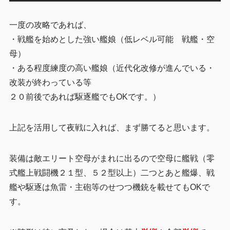
一度の攻略であれば、
・戦艦を始めとした強い艦娘（低レベル可能 戦艦・空
母）
・ある程度練度の高い艦娘（近代化改修が進んでいる・
改装が終わっている等
２０前後であれば駆逐艦でもOKです。）
上記を活用して夜戦に入れば、まず勝てると思います。
装備は敵エリート空母がまれに出るので空母に艦戦（零
式艦上戦闘機２１型、５２型以上）二つとあと艦爆、戦
艦や駆逐は魚雷・主砲等のせつつ機銃を載せてもOKで
す。