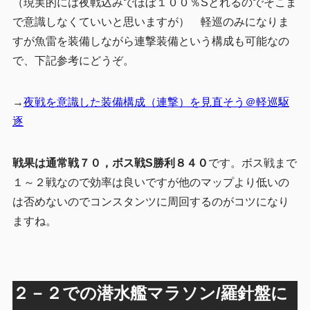
（現実的には夜戦込みでほぼ１００％Sとれるのでそこま
で意識しなくていいと思いますが） 軽巡のみになりま
すが魚雷を装備しながら連撃装備という構成も可能なの
で、下記参考にどうぞ。
→
夜戦を意識した装備構成（連撃）を見直そう＠軽巡駆
逐
戦果は通常戦７０，ボス戦S勝利８４０
です。ボス戦まで
１～２戦なので効率は良いですが他のマップより低いの
は否めないのでコンスタンツに周回するのがコツになり
ますね。
２－２での潜水艦マラソン/羅針盤に