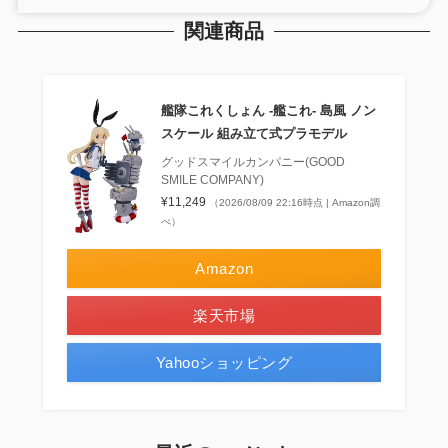
関連商品
艦隊これくしょん ‐艦これ‐ 島風 ノン
スケール 組み立て式プラモデル
グッドスマイルカンパニー(GOOD
SMILE COMPANY)
¥11,249
（2026/08/09 22:16時点 | Amazon調
べ）
Amazon
楽天市場
Yahooショッピング