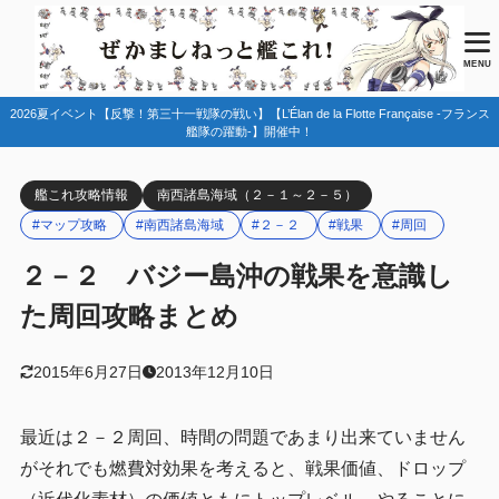
目次
MENU
2026夏イベント【反撃！第三十一戦隊の戦い】【L’Élan de la Flotte Française -フランス
1
２－２ バジー島沖の羅針盤ルート固定・マップ詳細
艦隊の躍動-】開催中！
2
２－２攻略と編成レベル・装備等
艦これ攻略情報
南西諸島海域（２－１～２－５）
3
２－２周回用のお編成例
#マップ攻略
#南西諸島海域
#２－２
#戦果
#周回
4
２－２での潜水艦マラソン/羅針盤について
２－２ バジー島沖の戦果を意識し
5
バジー島沖攻略のまとめ/ドロップについて
た周回攻略まとめ
2015年6月27日
2013年12月10日
最近は２－２周回、時間の問題であまり出来ていません
がそれでも燃費対効果を考えると、戦果価値、ドロップ