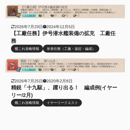
2026年7月29日
2024年12月5日
【工廠任務】伊号潜水艦装備の拡充 工廠任
務
艦これ攻略情報
単発任務（工廠・遠征・編成）
2026年7月25日
2020年2月8日
精鋭「十九駆」、躍り出る！ 編成例(イヤー
リー/2月)
艦これ攻略情報
イヤーリークエスト