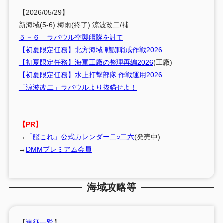
【2026/05/29】
新海域(5-6) 梅雨(終了) 涼波改二/補
５－６ ラバウル空襲艦隊を討て
【初夏限定任務】北方海域 戦闘哨戒作戦2026
【初夏限定任務】海軍工廠の整理再編2026
(工廠)
【初夏限定任務】水上打撃部隊 作戦運用2026
「涼波改二」ラバウルより抜錨せよ！
【PR】
→
「艦これ」公式カレンダー二○二六
(発売中)
→
DMMプレミアム会員
海域攻略等
【
遠征一覧
】