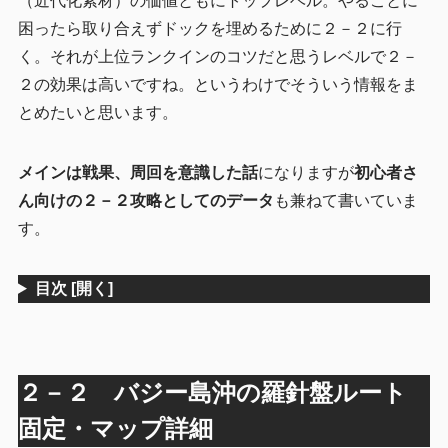
（近代化素材）の価値ともにトップレベル。やることに
困ったら取り合えずドックを埋めるために２－２に行
く。それが上位ランクインのコツだと思うレベルで２－
２の効果は高いですね。というわけでそういう情報をま
とめたいと思います。
メインは戦果、周回を意識した話
になりますが
初心者さ
ん向けの２－２攻略としてのデータ
も兼ねて書いていま
す。
目次
[開く]
２－２ バジー島沖の羅針盤ルート
固定・マップ詳細