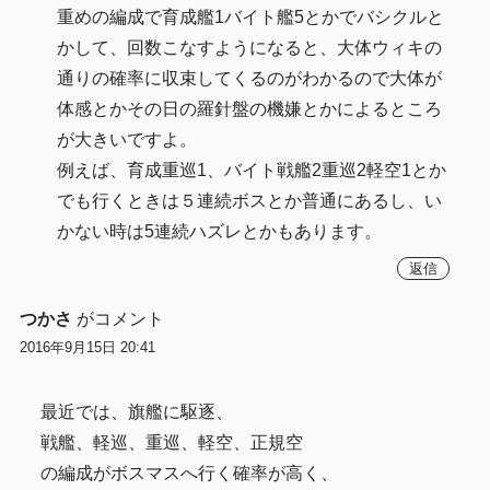
重めの編成で育成艦1バイト艦5とかでバシクルと
かして、回数こなすようになると、大体ウィキの
通りの確率に収束してくるのがわかるので大体が
体感とかその日の羅針盤の機嫌とかによるところ
が大きいですよ。
例えば、育成重巡1、バイト戦艦2重巡2軽空1とか
でも行くときは５連続ボスとか普通にあるし、い
かない時は5連続ハズレとかもあります。
返信
つかさ
がコメント
2016年9月15日 20:41
最近では、旗艦に駆逐、
戦艦、軽巡、重巡、軽空、正規空
の編成がボスマスへ行く確率が高く、