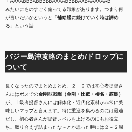
・AAAABBBABBBBBAAAABBBBAABAAAAAAB
みたいにものすごく偏ってる印象があります。つまり何
が言いたいかというと「
補給艦に続けていく時は諦め
ろ
」という話
バジー島沖攻略のまとめ/ドロップに
ついて
長くなったのでまとめまとめ。２－２では初心者提督さ
んにはボスでの
金剛型戦艦（金剛・比叡・榛名・霧島）
が、上級者提督さんには解体化・近代化素材が非常に美
味しいマップと言えます。特に重巡を集めるのには最適
だし、初心者さんが提督レベルを上げるのにもお役立
ち。取り合えず詰まったな～とか思った時には２－２周