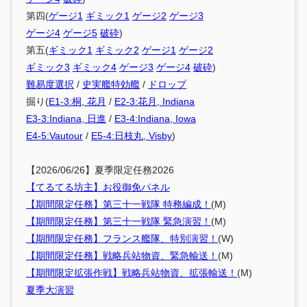
第四(
ゲージ1
ギミック1
ゲージ2
ゲージ3
ゲージ4
ゲージ5
破砕
)
第五(
ギミック1
ギミック2
ゲージ1
ゲージ2
ギミック3
ギミック4
ゲージ3
ゲージ4
破砕
)
難易度選択
/
史実艦特効艦
/
ドロップ
掘り(
E1-3:桐, 花月
/
E2-3:花月, Indiana
E3-3:Indiana, 日進
/
E3-4:Indiana, Iowa
E4-5:Vautour
/
E5-4:日枝丸, Visby
)
【2026/06/26】夏季限定任務2026
【てるてる坊主】お役御免パネル
【期間限定任務】第三十一戦隊 特務編成！
(M)
【期間限定任務】第三十一戦隊 緊急演習！
(M)
【期間限定任務】フランス艦隊、特別演習！
(W)
【期間限定任務】戦略兵站物資、緊急輸送！
(M)
【期間限定拡張作戦】戦略兵站物資、拡張輸送！
(M)
夏季大演習