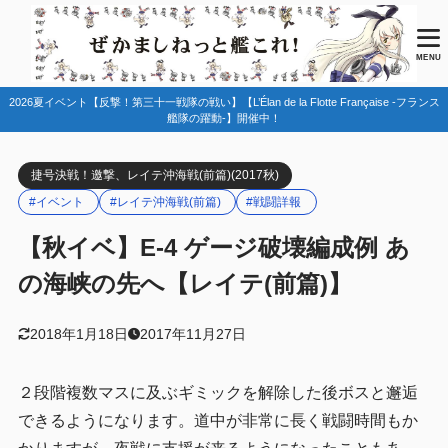
目次
MENU
2026夏イベント【反撃！第三十一戦隊の戦い】【L’Élan de la Flotte Française -フランス
1
マップ情報
艦隊の躍動-】開催中！
備考
1.1
捷号決戦！邀撃、レイテ沖海戦(前篇)(2017秋)
2
編成例１
#イベント
#レイテ沖海戦(前篇)
#戦闘詳報
1ゲージ目削り時
2.1
【秋イベ】E-4 ゲージ破壊編成例 あ
１ゲージ目破壊時
2.2
の海峡の先へ【レイテ(前篇)】
２ゲージ目削り時
2.3
２ゲージ目破壊時
2.4
2018年1月18日
2017年11月27日
基地航空隊
2.5
２段階複数マスに及ぶギミックを解除した後ボスと邂逅
１ゲージ目
2.5.1
できるようになります。道中が非常に長く戦闘時間もか
２ゲージ目
2.5.2