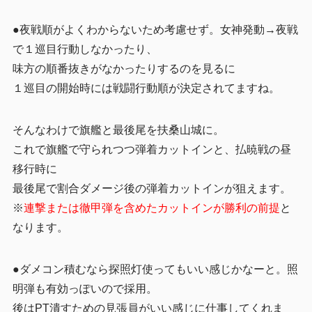
●夜戦順がよくわからないため考慮せず。女神発動→夜戦
で１巡目行動しなかったり、
味方の順番抜きがなかったりするのを見るに
１巡目の開始時には戦闘行動順が決定されてますね。
そんなわけで旗艦と最後尾を扶桑山城に。
これで旗艦で守られつつ弾着カットインと、払暁戦の昼
移行時に
最後尾で割合ダメージ後の弾着カットインが狙えます。
※
連撃または徹甲弾を含めたカットインが勝利の前提
と
なります。
●ダメコン積むなら探照灯使ってもいい感じかなーと。照
明弾も有効っぽいので採用。
後はPT潰すための見張員がいい感じに仕事してくれま