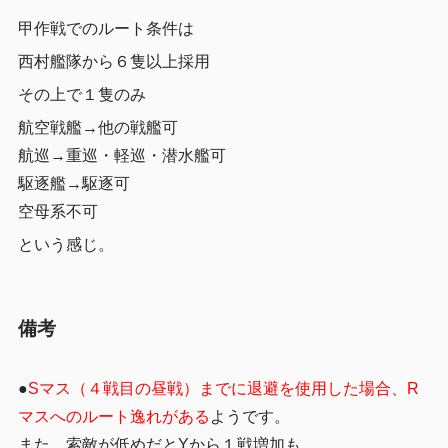
甲作戦でのルート条件は
西村艦隊から６隻以上採用
その上で１隻のみ
航空戦艦→他の戦艦可
航巡→重巡・軽巡・潜水艦可
駆逐艦→駆逐可
空母系不可
という感じ。
備考
●
Sマス（４戦目の昼戦）までに退避を使用した場合、R
マスへのルート逸れがある
ようです。
また、索敵が低めだとYから１戦増加も。