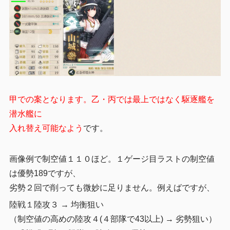
甲での案となります。乙・丙では最上ではなく駆逐艦を
潜水艦に
入れ替え可能なよう
です。
画像例で制空値１１０ほど。１ゲージ目ラストの制空値
は優勢189ですが、
劣勢２回で削っても微妙に足りません。例えばですが、
陸戦１陸攻３ → 均衡狙い
（制空値の高めの陸攻４(４部隊で43以上) → 劣勢狙い）