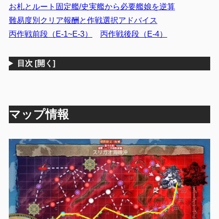
お札とルート固定艦/史実艦から必要艦娘を逆算
難易度別クリア報酬と作戦選択アドバイス
丙作戦前段（E-1~E-3）
丙作戦後段（E-4）
目次
[開く]
マップ情報