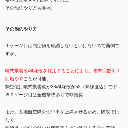
その他のやり方も参照。
その他のやり方
１ゲージ目は制空値を確認しないといけないので面倒で
すが、
噴式景雲改/橘花改を採用することにより、攻撃回数を１
回増やす
ことが可能。
制空値は噴式景雲改が28/橘花改が53（熟練度込）です
※２ゲージ目は全機撃墜ありで非推奨
また、基地航空隊の命中率を上昇させるため、陸攻では
なく
熟練度・命中の付いた艦爆等をガン積みするのも有効。