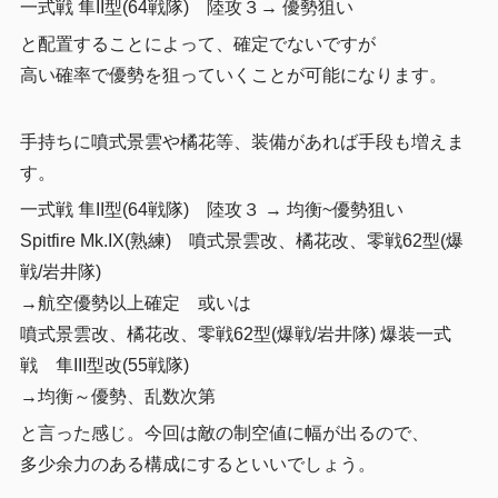
一式戦 隼II型(64戦隊) 陸攻３→ 優勢狙い
と配置することによって、確定でないですが
高い確率で優勢を狙っていくことが可能になります。
手持ちに噴式景雲や橘花等、装備があれば手段も増えま
す。
一式戦 隼II型(64戦隊) 陸攻３ → 均衡~優勢狙い
Spitfire Mk.IX(熟練) 噴式景雲改、橘花改、零戦62型(爆
戦/岩井隊)
→航空優勢以上確定 或いは
噴式景雲改、橘花改、零戦62型(爆戦/岩井隊) 爆装一式
戦 隼III型改(55戦隊)
→均衡～優勢、乱数次第
と言った感じ。今回は敵の制空値に幅が出るので、
多少余力のある構成にするといいでしょう。