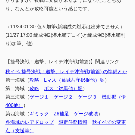
かりますが、夜戦に支援が来るようになったこともあ
その他のやり方
2.5.3
り、なんとか攻略可能という感じです。
3
編成例２（西村６潜水デコイ１）
（11/24 01:30 色々加筆/新編成の対応は出来てません）
4
編成例３（潜水削り）
(11/27 17:00 編成例2(潜水艦デコイ)と編成例3(潜水艦削
5
支援
り)加筆、他)
6
クリア報酬
【捷号決戦！邀撃、レイテ沖海戦(前篇)】関連リンク
7
まとめ
秋イベ-捷号決戦！邀撃、レイテ沖海戦(前篇)-の準備とか
第一海域（
攻略
Lマス（葛城占守択捉他）堀
）
第二海域（
攻略
ボス（対馬他）堀
）
第三海域（
ゲージ１
ゲージ２
ゲージ３
機動掘（伊
400他）
）
第四海域（
ギミック
Z6補足
ゲージ破壊
）
各海域のレアドロップ
限定任務情報
秋イベでの変更
点（支援等）