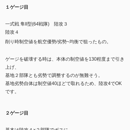
１ゲージ目
一式戦 隼II型(64戦隊) 陸攻３
陸攻４
削り時制空値を航空優勢/劣勢~均衡で狙ったもの。
ゲージを破壊する時は、本体の制空値を130程度まで引き
上げ、
基地２部隊とも劣勢で調整するのが無難そう。
基地劣勢自体は制空値40ほどで取れるため、陸攻4でOK
です。
２ゲージ目
基本は陸攻４×２部隊でボスに。