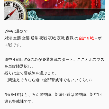
道中は最短で
対潜 空襲 空襲 通常 夜戦 夜戦 夜戦 夜戦 の
合計８戦
＋ボ
ス戦です。
道中４戦目のSのみが昼通常戦スタート。こことボスマス
を単縦陣選択し、
残りは全て警戒陣を選ぶこと。
（間違えそうなら道中全部警戒陣でもいいくらい）
夜戦回避はもちろん警戒陣。対潜回避は警戒陣、対空回
避も警戒陣です。