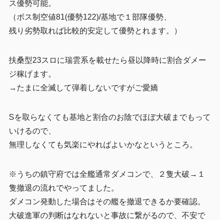
ス優勢可能。
（ボス制空値81(優勢122)/基地で１部隊優勢、
残り劣勢取れば比較的安定して優勢とれます。）
扶桑型23スロに瑞雲系を載せたら昼以降時に割合ダメー
ジ稼げます。
→たまに全滅して弾着しないですがご愛嬌
Sを取らなくても基地と割合のお陰でほぼ大破までもって
いけるので、
無理しなくても気楽にやればよいかなというところ。
※うちの鎮守府では全艦通常ダメコンで、２隻大破→１
隻撤退の流れでやってました。
ダメコン発動した場合はその艦を撤退できるか要確認。
大破進軍の判断はなれないと事故に繋がるので、不安で