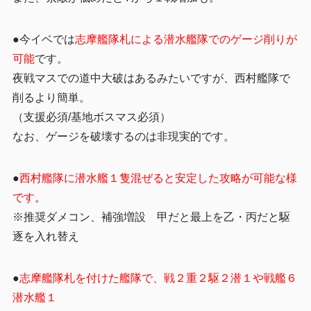
●今イベでは
志摩艦隊札による潜水艦隊でのゲージ削りが
可能
です。
夜戦マスでの道中大破はあるみたいですが、西村艦隊で
削るより簡単。
（支援必須/基地ボスマス必須）
なお、ゲージを破壊するのは非現実的です。
●
西村艦隊に潜水艦１隻混ぜると安定した攻略が可能な様
です
。
※推奨ダメコン、補強増設 甲だと最上を乙・丙だと駆
逐を入れ替え
●
志摩艦隊札を付けた艦隊で、戦２重２駆２潜１や戦艦６
潜水艦１