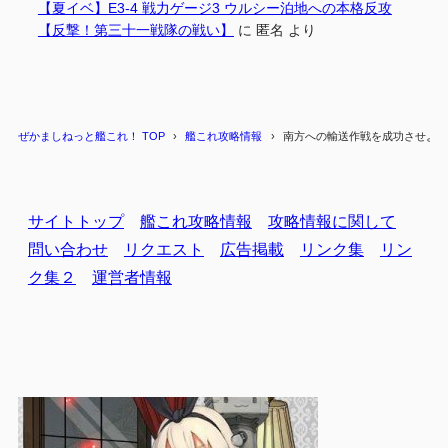
【夏イベ】E3-4 戦力ゲージ3 ウルシー泊地への本格反攻
【反撃！第三十一戦隊の戦い】
に
匿名
より
ぜかましねっと艦これ！ TOP
艦これ攻略情報
南方への輸送作戦を成功させよ！
サイトトップ
艦これ攻略情報
攻略情報に関して
問い合わせ
リクエスト
広告掲載
リンク集
リン
ク集２
運営者情報