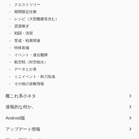
クエストツリー
期間限定任務
レシピ（大型艦建造含む）
資源稼ぎ
戦闘・演習
育成・戦果関連
特殊装備
イベント・連合艦隊
航空戦（対空砲火）
データとか表
ミニイベント・秋刀魚漁
その他の攻略情報
艦これ系小ネタ
速報的な何か。
Android版
アップデート情報