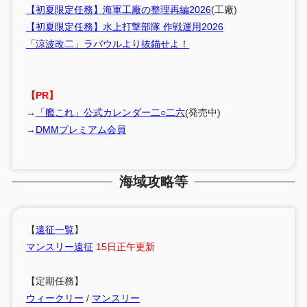
【初夏限定任務】海軍工廠の整理再編2026
(工廠)
【初夏限定任務】水上打撃部隊 作戦運用2026
「涼波改二」ラバウルより抜錨せよ！
【PR】
→
「艦これ」公式カレンダー二○二六
(発売中)
→
DMMプレミアム会員
海域攻略等
【
遠征一覧
】
マンスリー遠征
15日正午更新
【定期任務】
ウィークリー
/
マンスリー