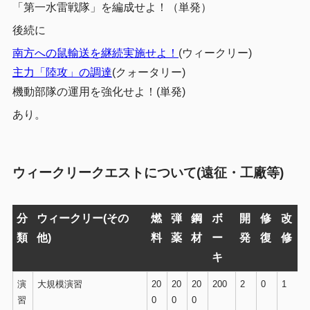
「第一水雷戦隊」を編成せよ！（単発）
後続に
南方への鼠輸送を継続実施せよ！
(ウィークリー)
主力「陸攻」の調達
(クォータリー)
機動部隊の運用を強化せよ！(単発)
あり。
ウィークリークエストについて(遠征・工廠等)
分
ウィークリー(その
燃
弾
鋼
ボ
開
修
改
類
他)
料
薬
材
ー
発
復
修
キ
演
大規模演習
20
20
20
200
2
0
1
習
0
0
0