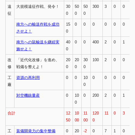
遠
大規模遠征作戦、発令！
30
50
50
300
3
0
0
征
0
0
0
南方への輸送作戦を成功
15
0
0
0
0
0
0
させよ！
0
南方への鼠輸送を継続実
40
0
0
400
2
0
1
施せよ！
0
改
「近代化改修」を進め、
20
20
30
100
2
0
0
修
戦備を整えよ！
0
0
0
工
資源の再利用
0
0
10
0
0
0
0
廠
0
対空機銃量産
0
10
0
200
2
0
1
0
合計
12
10
11
120
11
0
3
50
00
00
0
工
装備開発力の集中整備
0
20
-2
0
7
1
0