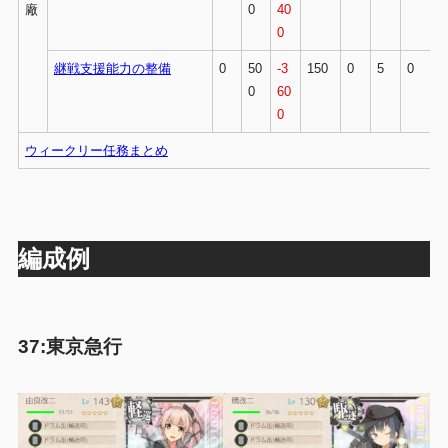
廠
0
40
0
継戦支援能力の整備
0
50
-3
150
0
5
0
0
60
0
ウィークリー任務まとめ
編成例
37:東京急行