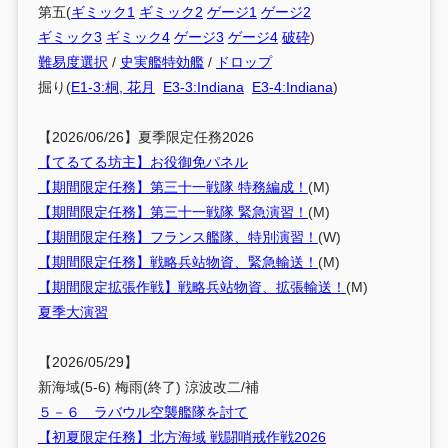
第五(
ギミック1
ギミック2
ゲージ1
ゲージ2
ギミック3
ギミック4
ゲージ3
ゲージ4
破砕
)
難易度選択
/
史実艦特効艦
/
ドロップ
掘り(
E1-3:桐, 花月
E3-3:Indiana
E3-4:Indiana
)
【2026/06/26】夏季限定任務2026
【てるてる坊主】お役御免パネル
【期間限定任務】第三十一戦隊 特務編成！
(M)
【期間限定任務】第三十一戦隊 緊急演習！
(M)
【期間限定任務】フランス艦隊、特別演習！
(W)
【期間限定任務】戦略兵站物資、緊急輸送！
(M)
【期間限定拡張作戦】戦略兵站物資、拡張輸送！
(M)
夏季大演習
【2026/05/29】
新海域(5-6) 梅雨(終了) 涼波改二/補
５－６ ラバウル空襲艦隊を討て
【初夏限定任務】北方海域 戦闘哨戒作戦2026