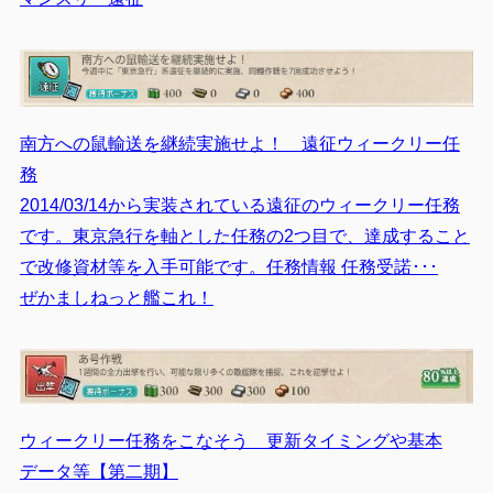
南方への鼠輸送を継続実施せよ！ 遠征ウィークリー任
務
2014/03/14から実装されている遠征のウィークリー任務
です。東京急行を軸とした任務の2つ目で、達成すること
で改修資材等を入手可能です。任務情報 任務受諾･･･
ぜかましねっと艦これ！
ウィークリー任務をこなそう 更新タイミングや基本
データ等【第二期】