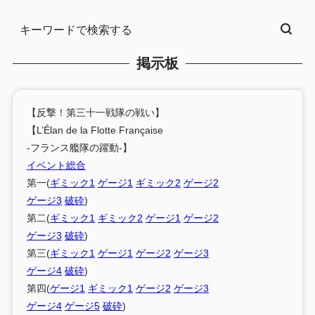
掲示板
【反撃！第三十一戦隊の戦い】
【L’Élan de la Flotte Française
-フランス艦隊の躍動-】
イベント総合
第一(
ギミック1
ゲージ1
ギミック2
ゲージ2
ゲージ3
破砕
)
第二(
ギミック1
ギミック2
ゲージ1
ゲージ2
ゲージ3
破砕
)
第三(
ギミック1
ゲージ1
ゲージ2
ゲージ3
ゲージ4
破砕
)
第四(
ゲージ1
ギミック1
ゲージ2
ゲージ3
ゲージ4
ゲージ5
破砕
)