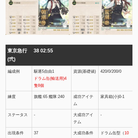
東京急行
38 02:55
(弐)
編成例
駆逐5自由1
資源(基礎値)
420/0/200/0
ドラム缶(輸送用)4
隻8個
練度
旗艦:65 艦隊:240
成功アイテ
家具箱(小)0-1
ム
ステータス
-
大成功アイ
-
テム
出現条件
37
大成功条件
ドラム缶型（
10