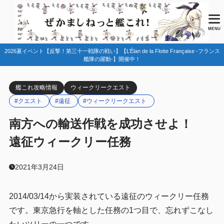
目次
MENU
2026夏イベント【反撃！第三十一戦隊の戦い】【L’Élan de la Flotte Française -フランス
1
任務情報
艦隊の躍動-】開催中！
ウィークリークエストについて(遠征・工廠等)
1.1
艦これ攻略情報
ウィークリークエスト
2
編成例
#クエスト
#遠征
#ウィークリークエスト
37:東京急行
2.1
南方への輸送作戦を成功させよ！
38:東京急行(弐)
2.2
遠征ウィークリー任務
3
まとめ
2021年3月24日
2014/03/14から実装されている遠征のウィークリー任務
です。東京急行を軸とした任務の1つ目で、忘れずこなし