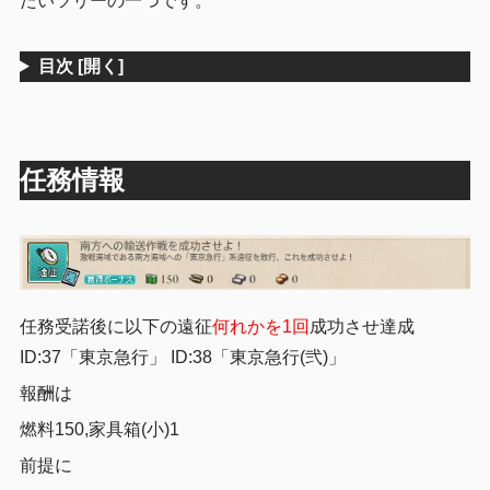
たいツリーの一つです。
目次
[開く]
任務情報
任務受諾後に以下の遠征
何れかを1回
成功させ達成
ID:37「東京急行」 ID:38「東京急行(弐)」
報酬は
燃料150,家具箱(小)1
前提に