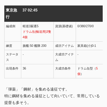
東京急
37 02:45
行
編成例
軽巡1駆逐5
資源(基礎値)
0/380/270/0
ドラム缶(輸送用)3隻
4個
練度
旗艦:50 艦隊:200
成功アイテム
家具箱(小)0-1
ステータ
-
大成功アイテ
-
ス
ム
出現条件
36
大成功条件
ドラム缶型（
5
個
）
「弾薬」「鋼材」を集める遠征です。
特に鋼材を集める遠征として向いていて、常用している
提督も多そう。