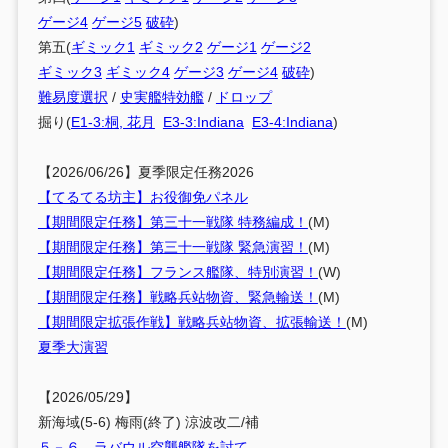
ゲージ4
ゲージ5
破砕
)
第五(
ギミック1
ギミック2
ゲージ1
ゲージ2
ギミック3
ギミック4
ゲージ3
ゲージ4
破砕
)
難易度選択
/
史実艦特効艦
/
ドロップ
掘り(
E1-3:桐, 花月
E3-3:Indiana
E3-4:Indiana
)
【2026/06/26】夏季限定任務2026
【てるてる坊主】お役御免パネル
【期間限定任務】第三十一戦隊 特務編成！
(M)
【期間限定任務】第三十一戦隊 緊急演習！
(M)
【期間限定任務】フランス艦隊、特別演習！
(W)
【期間限定任務】戦略兵站物資、緊急輸送！
(M)
【期間限定拡張作戦】戦略兵站物資、拡張輸送！
(M)
夏季大演習
【2026/05/29】
新海域(5-6) 梅雨(終了) 涼波改二/補
５－６ ラバウル空襲艦隊を討て