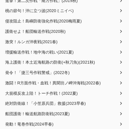
進撃！第二次作戦「南方作戦」(2019秋)
桃の節句！沖に立つ波(2020ミニイベ)
侵攻阻止！島嶼防衛強化作戦(2020梅雨夏)
護衛せよ！船団輸送作戦(2020秋)
激突！ルンガ沖夜戦(2021春)
増援輸送作戦！地中海の戦い(2021夏)
海上護衛！本土近海航路の防衛(+秋刀魚)(2021秋)
発令！「捷三号作戦警戒」(2022冬)
激闘！R方面作戦・血戦！異聞坊ノ岬沖海戦(2022春)
大規模反攻上陸！トーチ作戦！(2022夏)
絶対防衛線！「小笠原兵団」救援(2023早春)
船団護衛！輸送航路防衛戦(2023夏)
発動！竜巻作戦(2024早春)