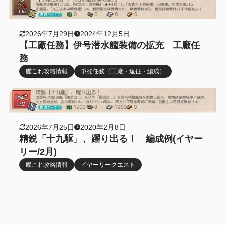
2026年7月29日
2024年12月5日
【工廠任務】伊号潜水艦装備の拡充 工廠任
務
艦これ攻略情報
単発任務（工廠・遠征・編成）
2026年7月25日
2020年2月8日
精鋭「十九駆」、躍り出る！ 編成例(イヤー
リー/2月)
艦これ攻略情報
イヤーリークエスト