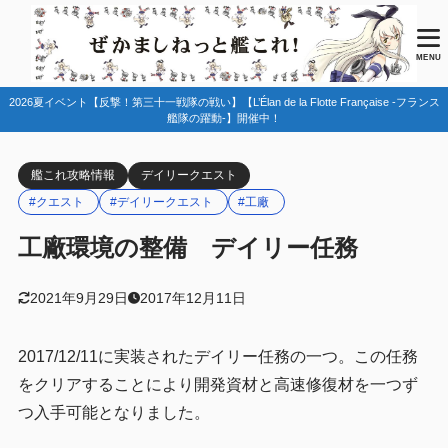
目次
MENU
2026夏イベント【反撃！第三十一戦隊の戦い】【L’Élan de la Flotte Française -フランス
1
任務情報
艦隊の躍動-】開催中！
2
まとめ
艦これ攻略情報
デイリークエスト
#クエスト
#デイリークエスト
#工廠
工廠環境の整備 デイリー任務
2021年9月29日
2017年12月11日
2017/12/11に実装されたデイリー任務の一つ。この任務
をクリアすることにより開発資材と高速修復材を一つず
つ入手可能となりました。