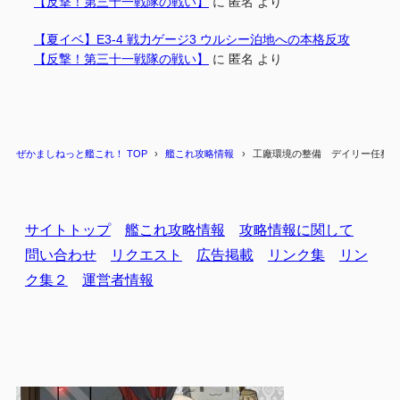
【反撃！第三十一戦隊の戦い】
に
匿名
より
【夏イベ】E3-4 戦力ゲージ3 ウルシー泊地への本格反攻
【反撃！第三十一戦隊の戦い】
に
匿名
より
ぜかましねっと艦これ！ TOP
艦これ攻略情報
工廠環境の整備 デイリー任務
サイトトップ
艦これ攻略情報
攻略情報に関して
問い合わせ
リクエスト
広告掲載
リンク集
リン
ク集２
運営者情報