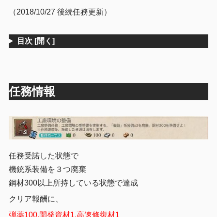
（2018/10/27 後続任務更新）
目次
[開く]
任務情報
任務受諾した状態で
機銃系装備を３つ廃棄
鋼材300以上所持している状態で達成
クリア報酬に、
弾薬100,開発資材1,高速修復材1