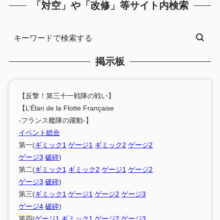
「対空」や「改修」等サイト内検索
掲示板
【反撃！第三十一戦隊の戦い】
【L’Élan de la Flotte Française
-フランス艦隊の躍動-】
イベント総合
第一(
ギミック1
ゲージ1
ギミック2
ゲージ2
ゲージ3
破砕
)
第二(
ギミック1
ギミック2
ゲージ1
ゲージ2
ゲージ3
破砕
)
第三(
ギミック1
ゲージ1
ゲージ2
ゲージ3
ゲージ4
破砕
)
第四(
ゲージ1
ギミック1
ゲージ2
ゲージ3