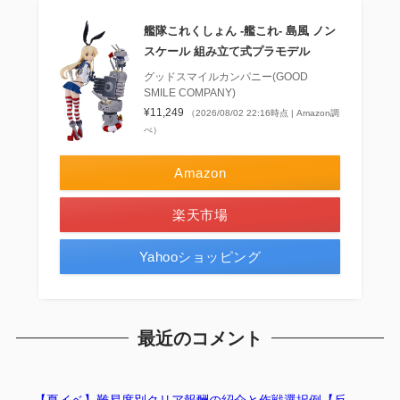
艦隊これくしょん ‐艦これ‐ 島風 ノン
スケール 組み立て式プラモデル
グッドスマイルカンパニー(GOOD
SMILE COMPANY)
¥11,249
（2026/08/02 22:16時点 | Amazon調
べ）
Amazon
楽天市場
Yahooショッピング
最近のコメント
【夏イベ】難易度別クリア報酬の紹介と作戦選択例【反