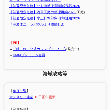
【初夏限定任務】北方海域 戦闘哨戒作戦2026
【初夏限定任務】海軍工廠の整理再編2026
(工廠)
【初夏限定任務】水上打撃部隊 作戦運用2026
「涼波改二」ラバウルより抜錨せよ！
【PR】
→
「艦これ」公式カレンダー二○二六
(発売中)
→
DMMプレミアム会員
海域攻略等
【
遠征一覧
】
マンスリー遠征
15日正午更新
【定期任務】