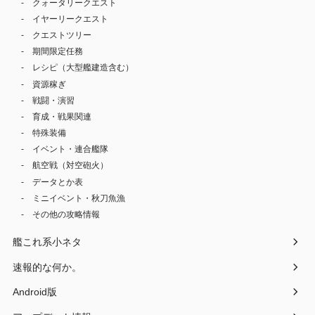
クォータリークエスト
イヤーリークエスト
クエストツリー
期間限定任務
レシピ（大型艦建造含む）
資源稼ぎ
戦闘・演習
育成・戦果関連
特殊装備
イベント・連合艦隊
航空戦（対空砲火）
データとか表
ミニイベント・秋刀魚漁
その他の攻略情報
艦これ系小ネタ
速報的な何か。
Android版