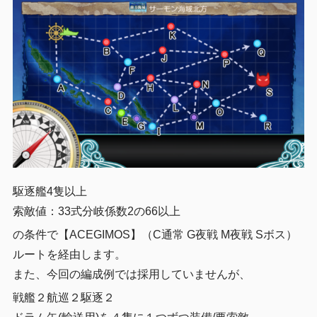
駆逐艦4隻以上
索敵値：33式分岐係数2の66以上
の条件で【ACEGIMOS】（C通常 G夜戦 M夜戦 Sボス）
ルートを経由します。
また、今回の編成例では採用していませんが、
戦艦２航巡２駆逐２