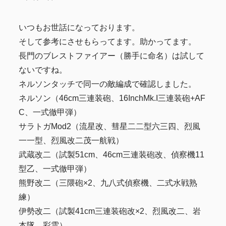
いつもお世話になっております。
そして参考にさせもらってます。助かってます。
長門のブレストファイアー（勝手に命名）は試して
ないですね。
ネルソンタッチで同一の敵編成で確認しました。
ネルソン（46cm三連装砲、16InchMk.I三連装砲+AF
C、一式徹甲弾）
サラトガMod2（流星改、彗星二二型六三四、烈風
一一型、烈風改二茂一航戦）
武蔵改二（試製51cm、46cm三連装砲改、偵察機11
型乙、一式徹甲弾）
熊野改二（三隈砲×2、九八式偵察機、二式水戦熟
練）
伊勢改二（試製41cm三連装砲改×2、烈風改二、岩
本隊、彩雲）