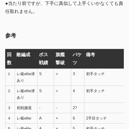
●当たり前ですが、下手に真似して上手くいかなくても責
任取れません。
参考
回
敵編成
ボス
旗艦
バケ
備考
数
戦績
撃破
ツ
１
レ級elite潜
S
○
3
初手タッチ
あり
２
レ級elite潜
S
○
4
初手タッチ
あり
３
初戦撤退
-
-
2?
４
レ級elite
A
×
6
2手目タッチ
５
レ級elite
A
×
5
初手タッチ