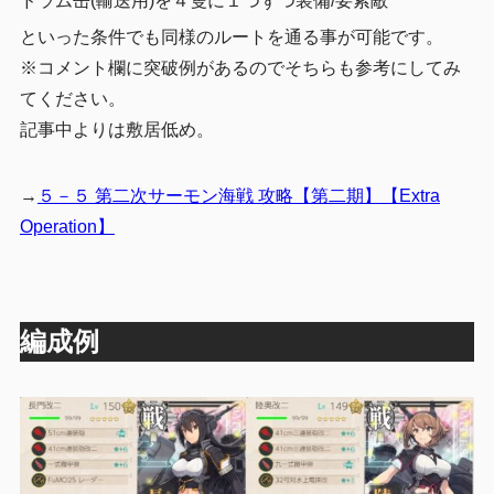
ドラム缶(輸送用)を４隻に１つずつ装備/要索敵
といった条件でも同様のルートを通る事が可能です。
※コメント欄に突破例があるのでそちらも参考にしてみ
てください。
記事中よりは敷居低め。
→
５－５ 第二次サーモン海戦 攻略【第二期】【Extra
Operation】
編成例