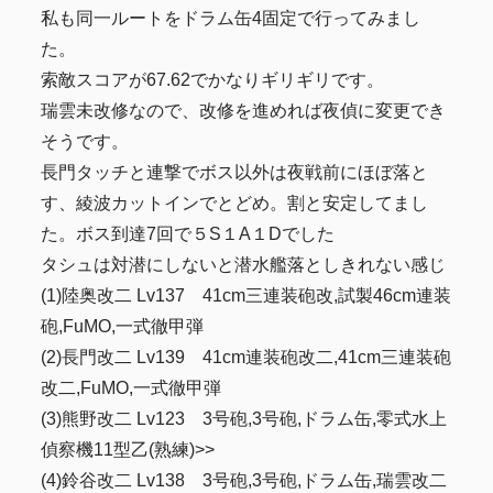
私も同一ルートをドラム缶4固定で行ってみまし
た。
索敵スコアが67.62でかなりギリギリです。
瑞雲未改修なので、改修を進めれば夜偵に変更でき
そうです。
長門タッチと連撃でボス以外は夜戦前にほぼ落と
す、綾波カットインでとどめ。割と安定してまし
た。ボス到達7回で５S１A１Dでした
タシュは対潜にしないと潜水艦落としきれない感じ
(1)陸奥改二 Lv137 41cm三連装砲改,試製46cm連装
砲,FuMO,一式徹甲弾
(2)長門改二 Lv139 41cm連装砲改二,41cm三連装砲
改二,FuMO,一式徹甲弾
(3)熊野改二 Lv123 3号砲,3号砲,ドラム缶,零式水上
偵察機11型乙(熟練)>>
(4)鈴谷改二 Lv138 3号砲,3号砲,ドラム缶,瑞雲改二