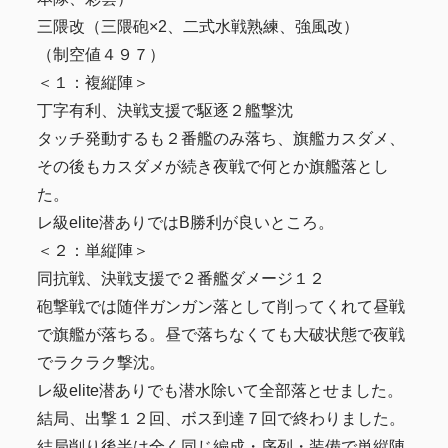
三隈改（三隈砲×2、二式水戦熟練、強風改）
（制空値４９７）
＜１：複縦陣＞
丁字有利、決戦支援で駆逐２艦撃沈
タッチ発動するも２番艦のみ落ち、旗艦カスダメ、
その後もカスダメが続き夜戦で何とか旗艦落とし
た。
レ級elite潜ありではB勝利が良いところ。
＜２：単縦陣＞
同抗戦、決戦支援で２番艦ダメージ１２
砲撃戦では随伴ガンガン落として削ってくれて昼戦
で旗艦が落ちる。昼で落ちなくても大破状態で夜戦
でラクラク撃沈。
レ級elite潜ありでも潜水除いて全部落とせました。
結局、出撃１２回、ボス到達７回で終わりました。
結局削り後半は全く同じ編成・序列・装備で単縦陣