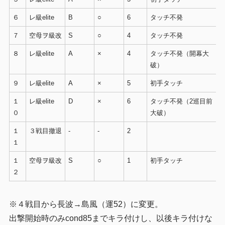
６
レ級elite
B
○
6
タッチ不発
７
空母ヲ級改
S
○
4
タッチ不発
８
レ級elite
A
×
4
タッチ不発（開幕大
破）
９
レ級elite
A
×
5
初手タッチ
１
レ級elite
D
×
6
タッチ不発（2巡目前
０
大破）
１
３戦目撤退
-
-
2
１
１
空母ヲ級改
S
○
1
初手タッチ
２
※４戦目から長波→島風（運52）に変更。
出撃開始時のみcond85までキラ付けし、以後キラ付けな