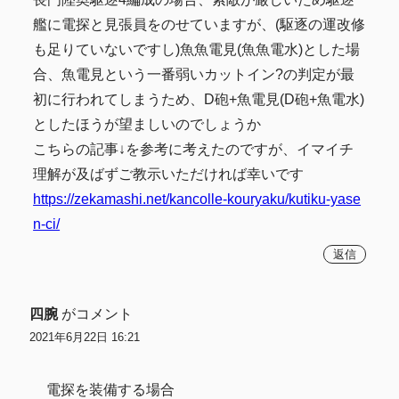
艦に電探と見張員をのせていますが、(駆逐の運改修
も足りていないですし)魚魚電見(魚魚電水)とした場
合、魚電見という一番弱いカットイン?の判定が最
初に行われてしまうため、D砲+魚電見(D砲+魚電水)
としたほうが望ましいのでしょうか
こちらの記事↓を参考に考えたのですが、イマイチ
理解が及ばずご教示いただければ幸いです
https://zekamashi.net/kancolle-kouryaku/kutiku-yase
n-ci/
返信
四腕
がコメント
2021年6月22日 16:21
電探を装備する場合