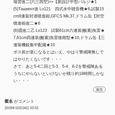
瑞雲改二(六三四空)>>【新設計中型バルジ★1
(5)Ташкент改 Lv121 四式水中聴音機★6,試製15
cm9連装対潜噴進砲,GFCS Mk.37,ドラム缶【対空
噴進砲改二★6
(6)霞改二乙 Lv123 試製61cm六連装(酸素)魚雷★
7,61cm四連装(酸素)魚雷後期型★10,ドラム缶【三
連装機銃集中配備★10
ボス前が楽になるとはいえ、やはり警戒陣無しで
はやりたくないです・・・
さて、あと5-4二回と5-3、5-4、6-2を警戒陣ある
うちにやらないといけないが残り約18時間しかな
い・・・
返信
匿名
がコメント
2019年10月24日 03:53