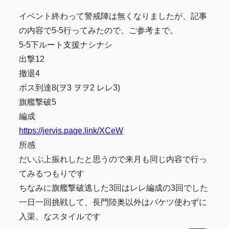
イベント終わって警戒陣は無くなりましたが、記事
の内容で5-5行ってみたので、ご参考まで。
5-5下ルート支援ナシナシ
出撃12
撤退4
ボス到達8(ヲ3 ヲヲ2 レレ3)
旗艦撃破5
編成
https://jervis.page.link/XCeW
所感
だいぶ上振れしたと思うので来月も同じ内容で行っ
てみるつもりです
ちなみに旗艦撃破逃した3回はレレ編成の3回でした
一日一回挑戦して、長門陸奥以外はバケツ使わずに
入渠、なスタイルです