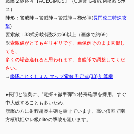
戦艦２駆逐４【ACEGIMOS】（C通常 G夜戦 M夜戦 Sボ
ス）
陣形：警戒陣→警戒陣→警戒陣→梯形陣(
長門改二特殊攻
撃
)
要索敵：33式分岐係数2の66以上（画像で約69）
※
索敵値がとてもギリギリです。画像例そのまま真似し
ても、
多くの場合逸れると思われます。自艦隊で調整してくだ
さい。
→
艦隊これくしょん マップ索敵 判定式(33) 計算機
●長門と陸奥に、”電探＋徹甲弾”の特殊砲撃を採用。すぐ
中大破することも多いため、
旗艦の方に射程超長主砲を乗せています。高い倍率で南
方棲戦姫やレ級eliteの撃破を狙います。