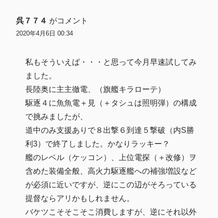
呉７７４
がコメント
2020年4月6日 00:34
私もそういえば・・・と思って今月早速試してみ
ました。
長陸奥に主主徹電、（旗艦キラローテ）
駆逐４に魚魚電＋見（＋タシュは照明弾）の構成
で挑みましたが、
道中のみ支援ありで８出撃６到達５撃破（内S勝
利3）で終了しました。かなりラッキー？
艦のレベル（ケッコン）、上位電探（＋改修）ヲ
含めた装備全般、高火力駆逐艦への補強増設など
が必須に近いですが、逆にこの辺がそろっている
提督ならアリかもしれません。
バケツこそそこそこ消費しますが、逆にそれ以外