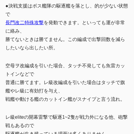
●決戦支援はボス艦隊の駆逐艦を落とし、的が少ない状態
で
長門改二特殊攻撃
を発動できます。といっても運が非常
に絡み、
勝てないときは勝てません。この編成で出撃回数を減ら
したいなら出したい所。
空母ヲ改編成を引いた場合、タッチ不発しても魚雷カッ
トインなどで
普通に勝てます。レ級改編成を引いた場合はタッチで旗
艦やレ級に有効打を与え、
戦艦や動ける艦のカットイン艦がスナイプと言う流れ。
レ級eliteの開幕雷撃で駆逐1~2隻が戦力外になる他、砲撃
戦もあるので
駆逐艦が生き残っている場面は多くありません。