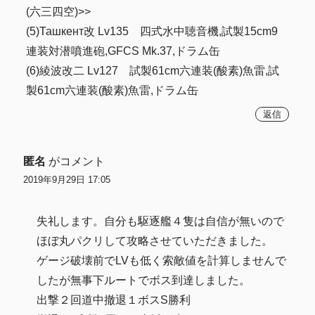
(六三四空)>>
(5)Ташкент改 Lv135 四式水中聴音機,試製15cm9
連装対潜噴進砲,GFCS Mk.37,ドラム缶
(6)綾波改二 Lv127 試製61cm六連装(酸素)魚雷,試
製61cm六連装(酸素)魚雷,ドラム缶
返信
匿名
がコメント
2019年9月29日 17:05
失礼します。自分も駆逐艦４隻は自信が無いので
ほぼ丸パクリして攻略させていただきました。
ゲージ破壊前でLVも低く索敵値を計算しませんで
したが無事下ルートでボス到達しました。
出撃２回道中撤退１ボスS勝利