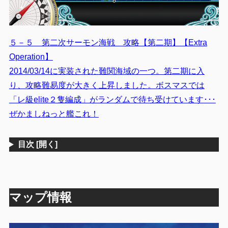
５－５ 第二次サーモン海戦 攻略【第二期】【Extra
Operation】
2014/03/14に実装された難関海域の一つ。第二期に入
り、攻略難易度が大きく上昇しました。ボスマスでは
「レ級elite２隻編成」がランダムで待ち受けています･･･
ぜかましねっと艦これ！
目次
[開く]
マップ情報