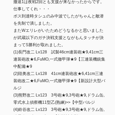
撤退1は夜戦2回とも支援が来なかったからです。
仕事してくれ・・・
ボス到達時タシュのみ中波でしたがちゃんと敵潜
を先制で潰しました。
またWエリレがいたためどうなるかと思いました
が武蔵以下のガチ決戦支援とながもんタッチが決
まってS勝利が取れました。
(1)長門改二 Lv128 試製46cm連装砲★9,41cm三
連装砲改★6,FuMO,一式徹甲弾★9【三連装機銃集
中配備★9
(2)陸奥改二 Lv128 41cm連装砲改★6,41cm三連
装砲改二★6,FuMO,一式徹甲弾★9【新設計大型バ
ルジ
(3)熊野改二 Lv123 3号砲★9,3号砲★9,ドラム缶,
零式水上偵察機11型乙(熟練)>>【中型バルジ
(4)鈴谷改二 Lv123 3号砲★9,3号砲★9,ドラム缶,