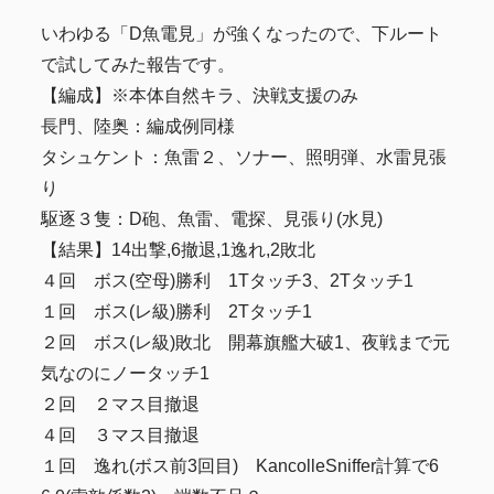
いわゆる「D魚電見」が強くなったので、下ルート
で試してみた報告です。
【編成】※本体自然キラ、決戦支援のみ
長門、陸奥：編成例同様
タシュケント：魚雷２、ソナー、照明弾、水雷見張
り
駆逐３隻：D砲、魚雷、電探、見張り(水見)
【結果】14出撃,6撤退,1逸れ,2敗北
４回 ボス(空母)勝利 1Tタッチ3、2Tタッチ1
１回 ボス(レ級)勝利 2Tタッチ1
２回 ボス(レ級)敗北 開幕旗艦大破1、夜戦まで元
気なのにノータッチ1
２回 ２マス目撤退
４回 ３マス目撤退
１回 逸れ(ボス前3回目) KancolleSniffer計算で6