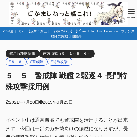
目次
MENU
2026夏イベント【反撃！第三十一戦隊の戦い】【L’Élan de la Flotte Française -フランス
1
マップ情報
艦隊の躍動-】開催中！
2
編成例
艦これ攻略情報
南方海域（５－１～５－６）
その他
2.1
#５－５
#警戒陣
#特殊攻撃
参考
2.2
５－５ 警戒陣 戦艦２駆逐４ 長門特
3
まとめ
殊攻撃採用例
2021年7月28日
2019年9月23日
イベント中は通常海域でも警戒陣を活用することが出来
ます。今回は一部のガチ勢向けの編成になりますが、長