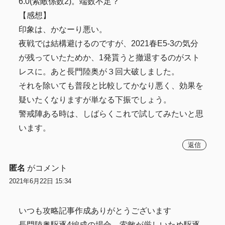
6.0(索敵係数2)。端数不足？
【感想】
印象は、かなーり悪い。
夜戦では結構避けるのですが、2021春E5-3の気分
が残っていたためか、1発貰うと撤退するのがスト
レスに。あと長門陸奥が３回大破しました。
それを除いても普段と比較してかなり悪く、効果を
疑いたくなりますが単なる下振でしょう。
警戒陣ある時は、しばらくこれで試してみたいと思
います。
返信
匿名
がコメント
2021年6月22日 15:34
いつも攻略記事作成ありがとうございます
長門陸奥駆逐4編成の場合、索敵が厳しいため駆逐