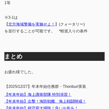
1等
※3-1は
【
北方海域警備を実施せよ！
】(クォータリー)
を並行することが可能です。 *軽巡入りの条件
まとめ
お疲れ様でした。
【2025/12/27】年末年始任務群・Thonburi実装
【年末年始】海上護衛部隊 特別演習！
【年末年始】出撃！海防戦艦、海上戦闘哨戒！
【年末年始】鎮守府大掃除！良いお年を！