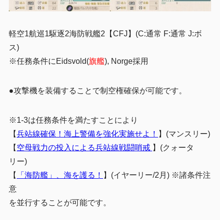
軽空1航巡1駆逐2海防戦艦2
【CFJ】(C:通常 F:通常 J:ボ
ス)
※任務条件にEidsvold(
旗艦
), Norge採用
●攻撃機を装備することで制空権確保が可能です。
※1-3は任務条件を満たすことにより
【
兵站線確保！海上警備を強化実施せよ！
】(マンスリー)
【
空母戦力の投入による兵站線戦闘哨戒
】(クォータ
リー)
【
「海防艦」、海を護る！
】(イヤーリー/2月) ※諸条件注
意
を並行することが可能です。