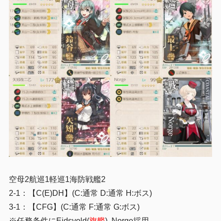
空母2航巡1軽巡1海防戦艦2
2-1：【C(E)DH】(C:通常 D:通常 H:ボス)
3-1：【CFG】(C:通常 F:通常 G:ボス)
※任務条件にEidsvold(
旗艦
), Norge採用