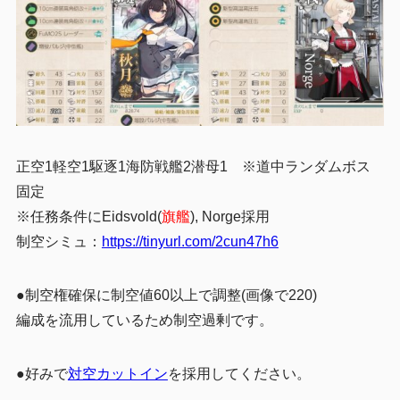
正空1軽空1駆逐1海防戦艦2潜母1
※
道中ランダムボス
固定
※任務条件にEidsvold(
旗艦
), Norge採用
制空シミュ：
https://tinyurl.com/2cun47h6
●制空権確保に制空値60以上で調整(画像で220)
編成を流用しているため制空過剰です。
●好みで
対空カットイン
を採用してください。