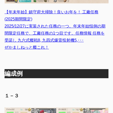
【年末年始】鎮守府大掃除！良いお年を！ 工廠任務
(2025期間限定)
2025/12/27に実装された任務の一つ。年末年始恒例の期
間限定任務で、工廠任務の1つ目です。任務情報 任務を
受諾し 九六式艦戦8, 九四式爆雷投射機5,･･･
ぜかましねっと艦これ！
編成例
１－３