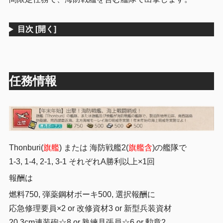
目次
[開く]
任務情報
Thonburi(
旗艦
) または 海防戦艦2(
旗艦含
)の艦隊で
1-3, 1-4, 2-1, 3-1 それぞれA勝利以上×1回
報酬は
燃料750, 弾薬鋼材ボーキ500, 選択報酬に
応急修理要員×2 or 改修資材3 or 新型兵装資材
20.3cm連装砲☆8 or 熟練見張員☆6 or 勲章2