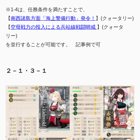
※1-4は、
任務条件を満たすことで、
【
南西諸島方面「海上警備行動」発令！
】(クォータリー)
【
空母戦力の投入による兵站線戦闘哨戒
】(クォータ
リー)
を並行することが可能です。 記事例で可
２－１・３－１