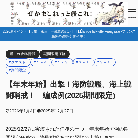
目次
MENU
2026夏イベント【反撃！第三十一戦隊の戦い】【L’Élan de la Flotte Française -フランス
1
任務情報
艦隊の躍動-】開催中！
2
編成例
艦これ攻略情報
期間限定任務
１－３
2.1
#クエスト
#１－４
#１－３
#２－１
#３－１
１－４
2.2
#期間限定
２－１・３－１
2.3
【年末年始】出撃！海防戦艦、海上戦
3
まとめ
闘哨戒！ 編成例(2025期間限定)
2026年1月4日
2025年12月27日
2025/12/27に実装された任務の一つ。年末年始恒例の期
間限定任務で、海防戦艦を含む艦隊で出撃します。