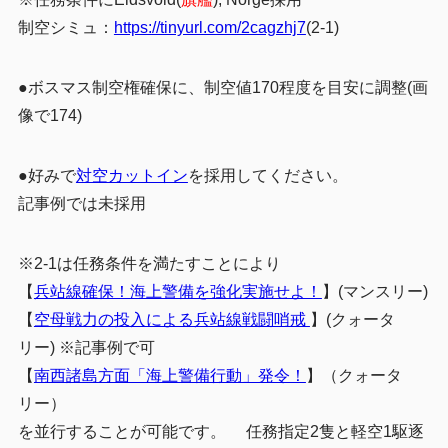
制空シミュ：
https://tinyurl.com/2cagzhj7
(2-1)
●ボスマス制空権確保に、制空値170程度を目安に調整(画
像で174)
●好みで
対空カットイン
を採用してください。
記事例では未採用
※2-1は任務条件を満たすことにより
【
兵站線確保！海上警備を強化実施せよ！
】(マンスリー)
【
空母戦力の投入による兵站線戦闘哨戒
】(クォータ
リー) ※記事例で可
【
南西諸島方面「海上警備行動」発令！
】（クォータ
リー）
を並行することが可能です。 任務指定2隻と軽空1駆逐