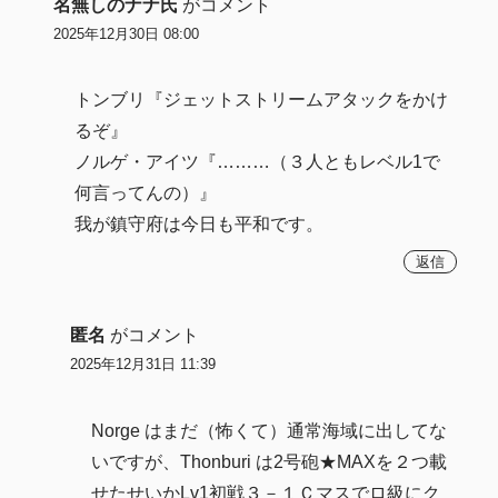
名無しのナナ氏
がコメント
2025年12月30日 08:00
トンブリ『ジェットストリームアタックをかけ
るぞ』
ノルゲ・アイツ『………（３人ともレベル1で
何言ってんの）』
我が鎮守府は今日も平和です。
返信
匿名
がコメント
2025年12月31日 11:39
Norge はまだ（怖くて）通常海域に出してな
いですが、Thonburi は2号砲★MAXを２つ載
せたせいかLv1初戦３－１Ｃマスでロ級にク