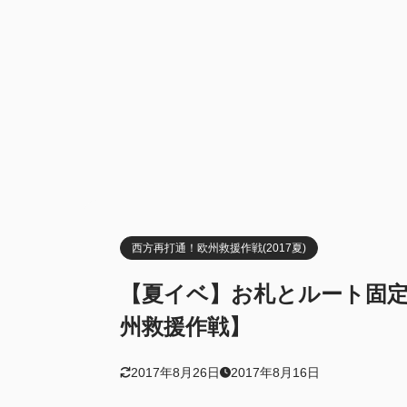
E-6 第二
2.3
第二
2.3.1
第一
2.3.2
E-2＋E-
2.4
E-3
2.4.1
2.4.1.1
2.4.1.2
E-2
2.4.2
西方再打通！欧州救援作戦(2017夏)
E-1 前路
2.5
【夏イベ】お札とルート固定
E-7
2.6
州救援作戦】
今回使用
2.7
2017年8月26日
2017年8月16日
3
その他