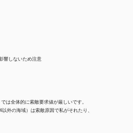
固定に影響しないため注意
トでは全体的に索敵要求値が厳しいです。
,E-7（E-4以外の海域）は索敵原因で私がそれたり、