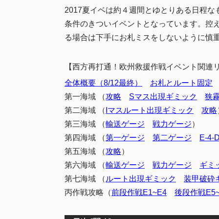
雷巡と阿
3.1
2017夏イベは約４週間とゆとりある日程な
欧州艦に
3.2
条件のきついイベントとなっています。控
対空カッ
3.3
る場合は下手にお札ミスをしないように慎
各攻略記
3.4
【西方再打通！欧州救援作戦イベント関連
4
まとめ
全体概要（8/12最終）
お札とルート固定
第一海域 （
攻略
Sマス出現ギミック
狭
第二海域 （
Iマスルート出現ギミック
攻略
第三海域 （
輸送ゲージ
戦力ゲージ
）
第四海域 （
第一ゲージ
第二ゲージ
E-4
第五海域 （
攻略
）
第六海域 （
輸送ゲージ
戦力ゲージ
ギミ
第七海域 （
ルート出現ギミック
装甲破砕
丙作戦攻略（
前段作戦E1~E4
後段作戦E5~