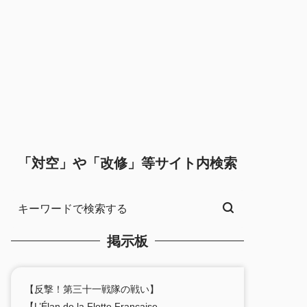
「対空」や「改修」等サイト内検索
掲示板
【反撃！第三十一戦隊の戦い】
【L’Élan de la Flotte Française