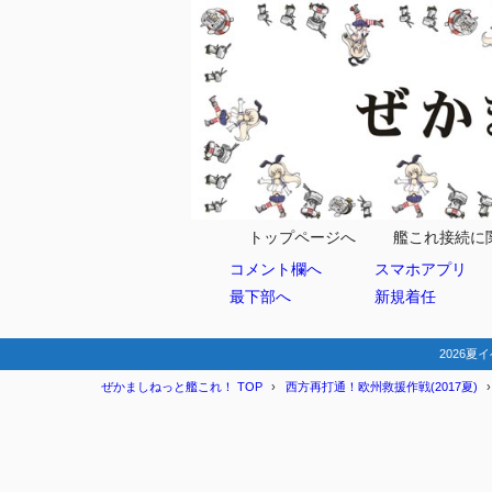
目次
1
前提
優先順位
1.1
欧州艦
1.2
トップページへ
艦これ接続に
コメント欄へ
スマホアプリ
索敵値
1.3
最下部へ
新規着任
2
海域別固定艦
E-4 紅海
2.1
2026夏イ
ぜかましねっと艦これ！ TOP
西方再打通！欧州救援作戦(2017夏)
第二
2.1.1
第一
2.1.2
E-5 第一
2.2