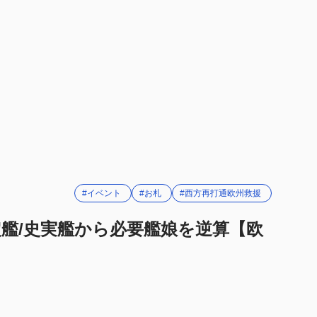
特務艦隊
ゲージ
ゲージ
3 西方作戦参加
本ゲージ
輸送ゲージ
#イベント
#お札
#西方再打通欧州救援
警戒隊
艦/史実艦から必要艦娘を逆算【欧
想定の艦を再掲