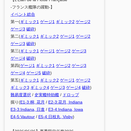
-フランス艦隊の躍動-】
イベント総合
第一(
ギミック1
ゲージ1
ギミック2
ゲージ2
ゲージ3
破砕
)
第二(
ギミック1
ギミック2
ゲージ1
ゲージ2
ゲージ3
破砕
)
第三(
ギミック1
ゲージ1
ゲージ2
ゲージ3
ゲージ4
破砕
)
第四(
ゲージ1
ギミック1
ゲージ2
ゲージ3
ゲージ4
ゲージ5
破砕
)
第五(
ギミック1
ギミック2
ゲージ1
ゲージ2
ギミック3
ギミック4
ゲージ3
ゲージ4
破砕
)
難易度選択
/
史実艦特効艦
/
ドロップ
掘り(
E1-3:桐, 花月
/
E2-3:花月, Indiana
E3-3:Indiana, 日進
/
E3-4:Indiana, Iowa
E4-5:Vautour
/
E5-4:日枝丸, Visby
)