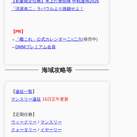
【初夏限定任務】水上打撃部隊 作戦運用2026
「涼波改二」ラバウルより抜錨せよ！
【PR】
→
「艦これ」公式カレンダー二○二六
(発売中)
→
DMMプレミアム会員
海域攻略等
【
遠征一覧
】
マンスリー遠征
15日正午更新
【定期任務】
ウィークリー
/
マンスリー
クォータリー
/
イヤーリー