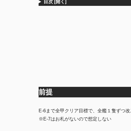
目次
[開く]
前提
E-6まで全甲クリア目標で、全艦１隻ずつ
※E-7はお札がないので想定しない