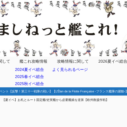
関して
艦これ攻略情報
攻略情報に関して
2026夏イベ総
2024夏イベ総合
よく見られるページ
2025春イベ総合
と編成例
2025秋イベ総合
派遣艦隊
ベント【反撃！第三十一戦隊の戦い】【L’Élan de la Flotte Française -フランス艦隊の躍
【夏イベ】お札とルート固定艦/史実艦から必要艦娘を逆算【欧州救援作戦】
ゲージ
ゲージ
特務艦隊