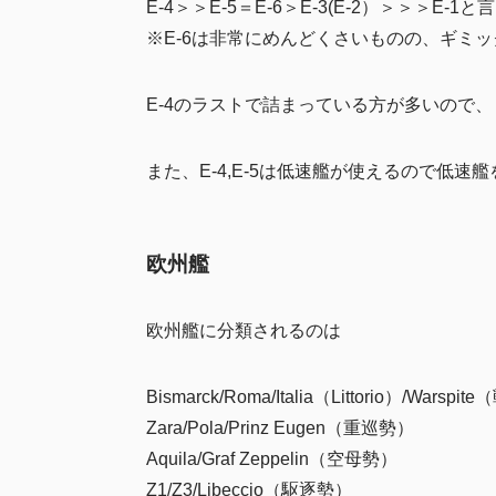
E-4＞＞E-5＝E-6＞E-3(E-2）＞＞＞E-1
※E-6は非常にめんどくさいものの、ギミ
E-4のラストで詰まっている方が多いので、
また、E-4,E-5は低速艦が使えるので低
欧州艦
欧州艦に分類されるのは
Bismarck/Roma/Italia（Littorio）/Warsp
Zara/Pola/Prinz Eugen（重巡勢）
Aquila/Graf Zeppelin（空母勢）
Z1/Z3/Libeccio（駆逐勢）