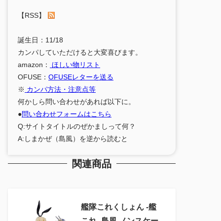
【RSS】
誕生日：11/18
カンパしていただけると大変喜びます。
amazon：
ほしい物リスト
OFUSE：
OFUSEレターを送る
※
カンパ方法・注意点等
何かしら問い合わせがあれば以下に。
●
問い合わせフォームはこちら
Q:サイトタイトルのぜかましって何？
A:しまかぜ（島風）を逆から読むと
関連商品
艦隊これくしょん ‐艦
これ‐ 島風 ノンスケー