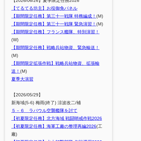
【2026/06/26】夏季限定任務2026
【てるてる坊主】お役御免パネル
【期間限定任務】第三十一戦隊 特務編成！
(M)
【期間限定任務】第三十一戦隊 緊急演習！
(M)
【期間限定任務】フランス艦隊、特別演習！
(W)
【期間限定任務】戦略兵站物資、緊急輸送！
(M)
【期間限定拡張作戦】戦略兵站物資、拡張輸
送！
(M)
夏季大演習
【2026/05/29】
新海域(5-6) 梅雨(終了) 涼波改二/補
５－６ ラバウル空襲艦隊を討て
【初夏限定任務】北方海域 戦闘哨戒作戦2026
【初夏限定任務】海軍工廠の整理再編2026
(工
廠)