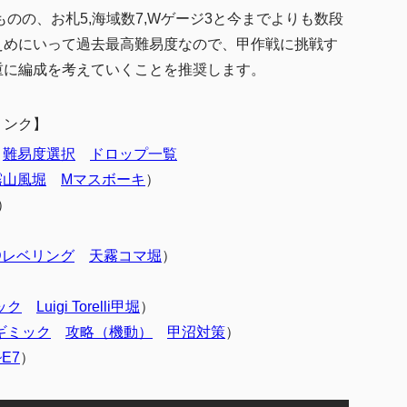
武隈の採用
ものの、お札5,海域数7,Wゲージ3と今までよりも数段
関して（新規の提督の方用）
えめにいって過去最高難易度なので、甲作戦に挑戦す
トインの採用
重に編成を考えていくことを推奨します。
事との攻略のずれについて
リンク】
難易度選択
ドロップ一覧
霧山風堀
Mマスボーキ
）
）
-Dレベリング
天霧コマ堀
）
ック
Luigi Torelli甲堀
）
ギミック
攻略（機動）
甲沼対策
）
E7
）