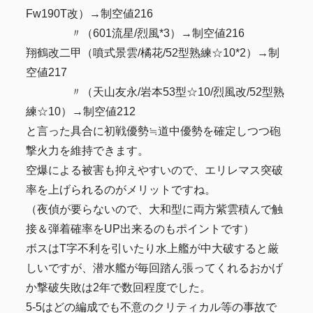
Fw190T改）→制空値216
〃（601流星/烈風*3）→制空値216
翔鶴改二甲（噴式景雲/橘花/52型熟練☆10*2）→制
空値217
〃（天山友永/岩本53型☆10/烈風改/52型熟
練☆10）→制空値212
と言った具合に初戦優勢≒道中優勢を確定しつつ砲
撃火力を維持できます。
空爆による被害も抑えやすいので、エリレマス突破
率を上げられるのがメリットですね。
（夜偵が要らないので、大和型に両方紫雲積んで触
接＆弾着確率をUP出来るのもポイントです）
ボスはT字不利を引いたり水上艦が中大破すると厳
しいですが、潜水艦が毎回踏ん張ってくれるおかげ
か撃破失敗は2年で数回程度でした。
5-5はどの編成でも不意のクリティカル等の事故で