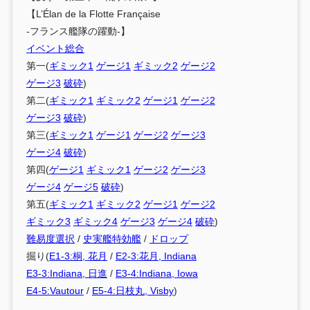
【L’Élan de la Flotte Française
-フランス艦隊の躍動-】
イベント総合
第一(
ギミック1
ゲージ1
ギミック2
ゲージ2
ゲージ3
破砕
)
第二(
ギミック1
ギミック2
ゲージ1
ゲージ2
ゲージ3
破砕
)
第三(
ギミック1
ゲージ1
ゲージ2
ゲージ3
ゲージ4
破砕
)
第四(
ゲージ1
ギミック1
ゲージ2
ゲージ3
ゲージ4
ゲージ5
破砕
)
第五(
ギミック1
ギミック2
ゲージ1
ゲージ2
ギミック3
ギミック4
ゲージ3
ゲージ4
破砕
)
難易度選択
/
史実艦特効艦
/
ドロップ
掘り(
E1-3:桐, 花月
/
E2-3:花月, Indiana
E3-3:Indiana, 日進
/
E3-4:Indiana, Iowa
E4-5:Vautour
/
E5-4:日枝丸, Visby
)