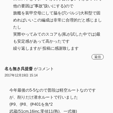
他の要因は”事故”扱いにする)ので
旗艦を装甲空母にして脇を(穴バルジ)大和型で固
めればいいこの編成は非常に合理的だと感じまし
たし
実際やってみてのスコアも(私が試した中では)最
も安定感があって高かったです
繰り返しますが 投稿に感謝致します
返信
名も無き呉提督
がコメント
2017年12月19日 15:14
今年最後の5-5なので普段は軽空ルートなのです
が、削りだけ潜水ルートで行いました
伊9、伊8、伊401を魚*2
武蔵(51cm,16inc,零偵11(熟)、一式徹)