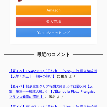
Amazon
楽天市場
Yahooショッピング
最近のコメント
【夏イベ】E5-4(Zマス)「日枝丸」「Visby」他 掘り編成例
【反撃！第三十一戦隊の戦い】
に
匿名
より
【夏イベ】難易度別クリア報酬の紹介と作戦選択例【反
撃！第三十一戦隊の戦い】【L’Élan de la Flotte Française -
フランス艦隊の躍動-】
に
匿名
より
【夏イベ】E5-4(Zマス)「日枝丸」「Visby」他 掘り編成例