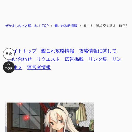
ぜかましねっと艦これ！ TOP
艦これ攻略情報
５－５ 戦２空１潜３ 航空劣勢
サイトトップ
艦これ攻略情報
攻略情報に関して
問い合わせ
リクエスト
広告掲載
リンク集
リン
ク集２
運営者情報