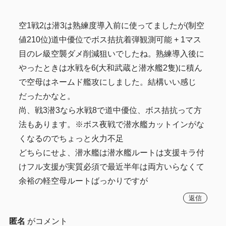
空1戦2は潜3は熟練度導入前に使ってましたが(制空
値210位)道中優位でボス拮抗着弾観測可能 + 1マス
目のレ級空襲ダメ削減狙いでしたね。熟練導入後に
やったときは水戦を6(大和武蔵と潜水艦2隻)に積ん
で空母はネームド艦攻にしました。結構いい感じ
だったかなと。
尚、戦3潜3なら水戦8で道中優位、ボス拮抗って方
法もあります。※ボス夜戦で潜水艦カットインがな
くなるのでちょっと火力不足
どちらにせよ、潜水艦は潜水艦ルートは支援キラ付
けフル支援が実質必須で最近半年は両方いらなくて
余裕の軽空母ルートばっかりですが
返信
匿名
がコメント