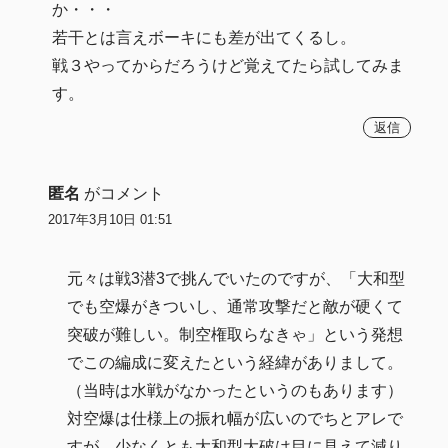
か・・・
若干とは言えボーキにも差が出てくるし。
戦３やってからだろうけど覚えてたら試してみま
す。
返信
匿名
がコメント
2017年3月10日 01:51
元々は戦3潜3で挑んでいたのですが、「大和型
でも空爆がきついし、通常攻撃だと敵が硬くて
突破が難しい。制空権取らなきゃ」という発想
でこの編成に変えたという経緯がありまして。
（当時は水戦がなかったというのもあります）
対空爆は仕様上の振れ幅が広いのでちとアレで
すが、少なくとも大和型大破は目に見えて減り