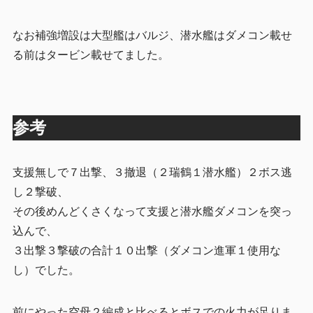
なお補強増設は大型艦はバルジ、潜水艦はダメコン載せ
る前はタービン載せてました。
参考
支援無しで７出撃、３撤退（２瑞鶴１潜水艦）２ボス逃
し２撃破、
その後めんどくさくなって支援と潜水艦ダメコンを突っ
込んで、
３出撃３撃破の合計１０出撃（ダメコン進軍１使用な
し）でした。
前にやった空母２編成と比べるとボスでの火力が足りま