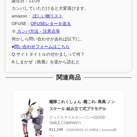
誕生日：11/18
カンパしていただけると大変喜びます。
amazon：
ほしい物リスト
OFUSE：
OFUSEレターを送る
※
カンパ方法・注意点等
何かしら問い合わせがあれば以下に。
●
問い合わせフォームはこちら
Q:サイトタイトルのぜかましって何？
A:しまかぜ（島風）を逆から読むと
関連商品
艦隊これくしょん ‐艦これ‐ 島風 ノン
スケール 組み立て式プラモデル
グッドスマイルカンパニー(GOOD
SMILE COMPANY)
¥11,249
（2026/08/09 22:16時点 | Amazon調
べ）