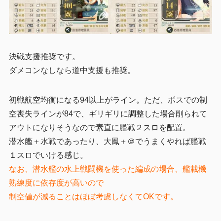
決戦支援推奨です。
ダメコンなしなら道中支援も推奨。
初戦航空均衡になる94以上がライン。ただ、ボスでの制
空喪失ラインが84で、ギリギリに調整した場合削られて
アウトになりそうなので素直に艦戦２スロを配置。
潜水艦＋水戦であったり、大鳳＋＠でうまくやれば艦戦
１スロでいける感じ。
なお、潜水艦の水上戦闘機を使った編成の場合、艦載機
熟練度に依存度が高いので
制空値が減ることはほぼ考慮しなくてOKです。