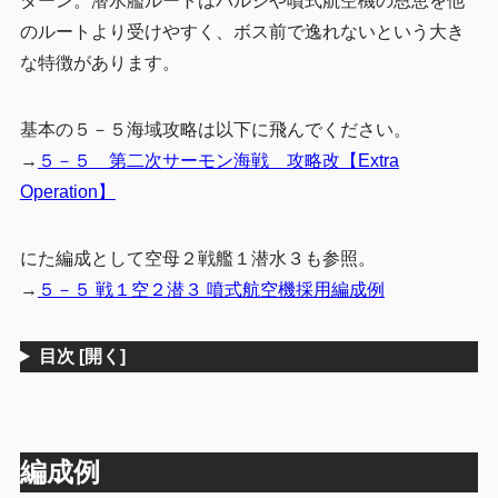
ターン。潜水艦ルートはバルジや噴式航空機の恩恵を他
のルートより受けやすく、ボス前で逸れないという大き
な特徴があります。
基本の５－５海域攻略は以下に飛んでください。
→
５－５ 第二次サーモン海戦 攻略改【Extra
Operation】
にた編成として空母２戦艦１潜水３も参照。
→
５－５ 戦１空２潜３ 噴式航空機採用編成例
目次
[開く]
編成例