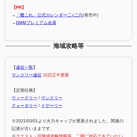
【PR】
→
「艦これ」公式カレンダー二○二六
(発売中)
→
DMMプレミアム会員
海域攻略等
【
遠征一覧
】
マンスリー遠征
15日正午更新
【定期任務】
ウィークリー
/
マンスリー
クォータリー
/
イヤーリー
※2021/03/01より火力キャップが更新されました。関連の
記述が古いままです。
※
クエスト・旧海域攻略情報等、二期に対応できていない