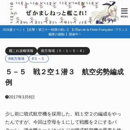
目次
MENU
2026夏イベント【反撃！第三十一戦隊の戦い】【L’Élan de la Flotte Française -フランス
1
編成例
艦隊の躍動-】開催中！
2
参考
艦これ攻略情報
南方海域（５－１～５－６）
3
まとめ
#南方海域
#５－５
５－５ 戦２空１潜３ 航空劣勢編成
例
2017年3月8日
少し前に噴式航空機を採用した、戦１空２の編成をやっ
たんですが、今回は空母を１にして戦艦を２にするパ