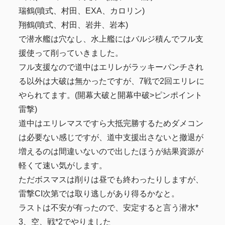
瑞鶴(噴式、村田、EXA、カロリン)
翔鶴(噴式、村田、岩井、岩本)
で潜水艦は穴なし、水上艦にはバルジ積んでフル支
援使って削っていきました。
フル支援なので道中はエリレがラッキーパンチされ
る以外は大破は無かったですが、7戦で2回エリレに
やられてます。(開幕大破と開幕中破>ピンポイント
雷撃)
道中はエリレマスですら大抵完勝するためダメコン
は必要ない感じですが、道中支援出さないと撤退が
増えるのは間違いないので出したほうが結果資源が
軽くて速い気がします。
ただボスマスは削りは昼でも終わったりしますが、
雷撃CI次第では取り逃しがあり得るかなと。
ラストは不安が有ったので、安定すると言う潜水*
3、空、戦*2でやりました