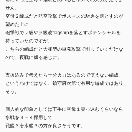
せん。
空母２編成だと航空攻撃でボスマスの駆逐を落とすのが
望めた上に
砲撃戦でレ級やヲ級改flagshipを落とすポテンシャルを
持っていたのですが、
こちらの編成だと大和型の単発攻撃で削っていくだけな
ので、夜戦に頼る感じに。
支援込みで考えたら十分火力はあるので使えない編成
というわけではなく、鎮守府次第で有用な編成ではあり
そう。
個人的な印象としては下手に空母１突っ込むくらいなら
水戦を３－４採用して
戦艦３潜水艦３の方が良さそうです。