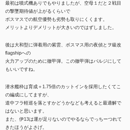
最初は噴式機ありでもやりましたが、空母１だと２戦目
の撃墜期待値が上がるくらいで
ボスマスでの航空優勢も劣勢も取りにくくます。
メリットよりデメリットが大きいのではずしました。
後は大和型に弾着用の紫雲、ボスマス用の夜偵とヲ級改
flagshipへの
火力アップのために徹甲弾。この徹甲弾はバルジにして
もいいですね。
潜水艦枠は育成＋1.75倍のカットインを採用したくてこ
の編成にしてますが、
道中フラ軽巡を落とすかどうかなども考えると最適解で
はないと思います。
また、伊13は運が足りないのでやるならでっちーつれて
きたほうがよさげ。