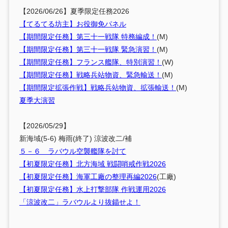
【2026/06/26】夏季限定任務2026
【てるてる坊主】お役御免パネル
【期間限定任務】第三十一戦隊 特務編成！
(M)
【期間限定任務】第三十一戦隊 緊急演習！
(M)
【期間限定任務】フランス艦隊、特別演習！
(W)
【期間限定任務】戦略兵站物資、緊急輸送！
(M)
【期間限定拡張作戦】戦略兵站物資、拡張輸送！
(M)
夏季大演習
【2026/05/29】
新海域(5-6) 梅雨(終了) 涼波改二/補
５－６ ラバウル空襲艦隊を討て
【初夏限定任務】北方海域 戦闘哨戒作戦2026
【初夏限定任務】海軍工廠の整理再編2026
(工廠)
【初夏限定任務】水上打撃部隊 作戦運用2026
「涼波改二」ラバウルより抜錨せよ！