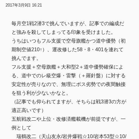
2017年3月9日 16:21
毎月空1戦2潜3で挑んでいますが、記事での編成だ
と強みを殺してしまってる印象を受けました。
うちはいつもフル支援で空母旗艦かつ道中優勢（初
期制空値210↑）、運改修した58・8・401を連れて
挑んでます。
フル支援＋空母旗艦＋大和型2＋道中優勢確保によ
る、道中でのレ級空爆・雷撃（＋羅針盤）に対する
安定性が売りなので、無理にボス劣勢での夜間触接
を狙う利が少ないかなと。
（記事でも仰られてますが、そちらは戦3潜3の方が
適正高いです）
五航戦改二や上位・改修済艦載機が前提ですが、一
例として
瑞鶴改二（天山友永/岩井爆戦☆10/岩本53型☆10/