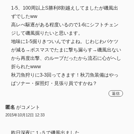
1-5、100周以上S勝利8割越えしてましたが磯風出
ずでしたww
高レべ駆逐がある程度いるので1-6にシフトチェン
ジして磯風掘りたいと思います。
地味に1-5掘りきついんですよね。じわじわバケツ
が減る→ボスマスでたまに撃ち漏らす→磯風出ない
から再度出撃、のループだったから流石に心がへし
折られたwww
秋刀魚狩りに3-3回ってきます！秋刀魚装備はやっ
ぱソナー・探照灯・見張り員ですかね？
返信
匿名
がコメント
2015年10月12日 12:33
昨日深夜に１-５で磯風出ました