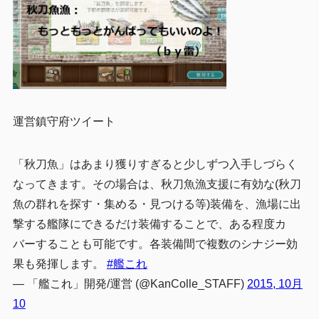
運営鎮守府ツイート
「秋刀魚」はあまり獲りすぎると少しずつ入手しづらく
なってきます。その場合は、秋刀魚漁支援に有効な(秋刀
魚の群れを探す・集める・見つける等)装備を、漁場に出
撃する艦隊にできるだけ装備することで、ある程度カ
バーすることも可能です。各装備間で複数のシナジー効
果も発揮します。
#艦これ
— 「艦これ」開発/運営 (@KanColle_STAFF)
2015, 10月
10