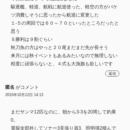
駆逐艦、軽巡、航戦に航巡使った、軽空の方がバケ
ツ消費しそうに思ったから航巡に変更した
１-５の周回では６０～７０といったところだったと
思う
Ｓ勝利は９割ぐらい
秋刀魚の方はやっと２０尾まだまだ先が長そう
来月には秋イベントもあるみたいなので無理しない
程度に頑張らないと、４式も大漁旗も欲しいです
返信
匿名
がコメント
2015年10月12日 14:13
まだサンマ12匹なのに、朝から3-3を20周して釣果
0。
電探全部外してソナー3見張り員3、照明弾2積んで