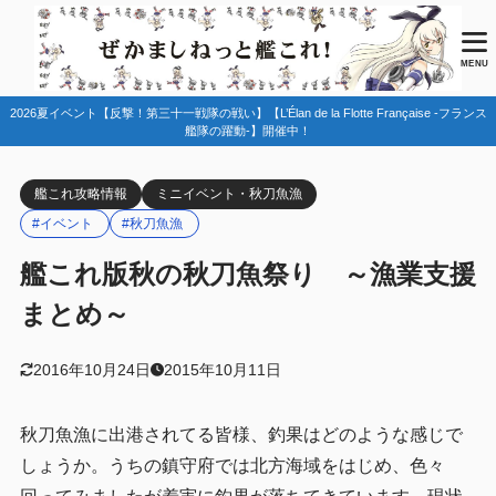
目次
MENU
2026夏イベント【反撃！第三十一戦隊の戦い】【L’Élan de la Flotte Française -フランス
1
結局釣りに必要な装備って何？
艦隊の躍動-】開催中！
2
乱獲
艦これ攻略情報
ミニイベント・秋刀魚漁
3
結局どこで釣ればいいの？
#イベント
#秋刀魚漁
３－３
3.1
艦これ版秋の秋刀魚祭り ～漁業支援
１－５
3.2
まとめ～
１－１
3.3
３－５
3.4
2016年10月24日
2015年10月11日
３－４
3.5
秋刀魚漁に出港されてる皆様、釣果はどのような感じで
３－２
3.6
しょうか。うちの鎮守府では北方海域をはじめ、色々
4
注意事項