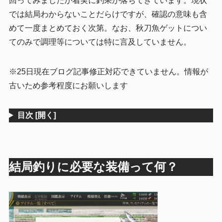
回ってみましたが着実に釣果が落ちてきています。現状
では結局わからないことだらけですが、確認の意味も含
5
まとめ
めて一度まとめておく次第。なお、秋刀魚ゲットについ
てのみで調理等については特に言及していません。
※25日現在ブログ記事修正対応できていません。情報が
古いため参考程度にお願いします
目次
[開く]
結局釣りに必要な装備って何？