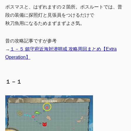
ボスマスと、はずれますの２箇所。ボスルートでは、普
段の装備に探照灯と見張員をつけるだけで
秋刀魚用になるためまずまずよさ気。
昔の攻略記事ですが参考
→
１－５ 鎮守府近海対潜哨戒 攻略周回まとめ【Extra
Operation】
１－１