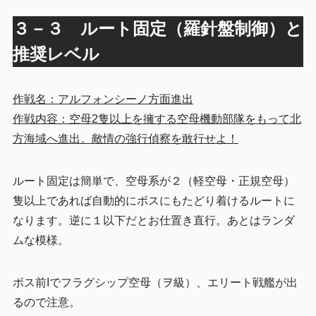
３－３ ルート固定（羅針盤制御）と
推奨レベル
作戦名：アルフォンシーノ方面進出
作戦内容：空母2隻以上を擁する空母機動部隊をもって北
方海域へ進出。敵情の強行偵察を敢行せよ！
ルート固定は簡単で、空母系が２（軽空母・正規空母）
隻以上であれば自動的にボスにもたどり着けるルートに
なります。逆に１以下だとお仕置き直行。あとはランダ
ムな模様。
ボス前Iでフラグシップ空母（ヲ級）、エリート戦艦が出
るので注意。