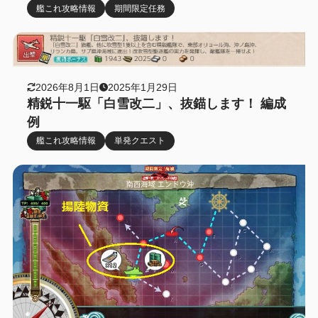
艦これ攻略情報
期間限定任務
2026年8月1日
2025年1月29日
精鋭十一駆「白雪改二」、抜錨します！ 編成
例
艦これ攻略情報
単発クエスト