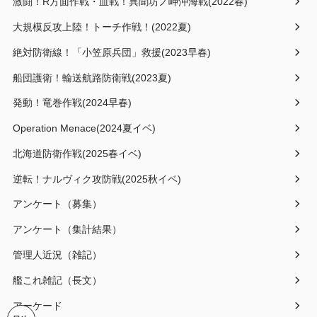
激闘！R方面作戦・血戦！異聞坊ノ岬沖海戦(2022春)
大規模反攻上陸！トーチ作戦！(2022夏)
絶対防衛線！「小笠原兵団」救援(2023早春)
船団護衛！輸送航路防衛戦(2023夏)
発動！竜巻作戦(2024早春)
Operation Menace(2024夏イベ)
北海道防衛作戦(2025春イベ)
逆転！ナルヴィク攻防戦(2025秋イベ)
アンケート（募集）
アンケート（集計結果）
管理人近況（雑記）
艦これ雑記（長文）
アーケード