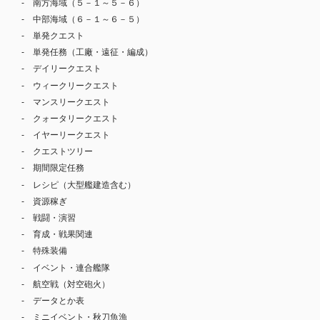
南方海域（５－１～５－６）
中部海域（６－１～６－５）
単発クエスト
単発任務（工廠・遠征・編成）
デイリークエスト
ウィークリークエスト
マンスリークエスト
クォータリークエスト
イヤーリークエスト
クエストツリー
期間限定任務
レシピ（大型艦建造含む）
資源稼ぎ
戦闘・演習
育成・戦果関連
特殊装備
イベント・連合艦隊
航空戦（対空砲火）
データとか表
ミニイベント・秋刀魚漁