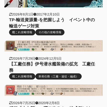
2026年8月1日
2017年2月10日
TP-輸送資源量-を把握しよう イベント中の
輸送ゲージ対策
艦これ攻略情報
その他の攻略情報
2026年7月29日
2024年12月5日
【工廠任務】伊号潜水艦装備の拡充 工廠任
務
艦これ攻略情報
単発任務（工廠・遠征・編成）
2026年7月25日
2020年2月8日