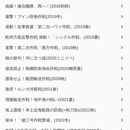
抜錨！連合艦隊、西へ！(2018初秋)
邀撃！ブイン防衛作戦(2019冬)
発動！友軍救援「第二次ハワイ作戦」(2019春)
欧州方面反撃作戦 発動！「シングル作戦」(2019夏)
進撃！第二次作戦「南方作戦」(2019秋)
桃の節句！沖に立つ波(2020ミニイベ)
侵攻阻止！島嶼防衛強化作戦(2020梅雨夏)
護衛せよ！船団輸送作戦(2020秋)
激突！ルンガ沖夜戦(2021春)
増援輸送作戦！地中海の戦い(2021夏)
海上護衛！本土近海航路の防衛(+秋刀魚)(2021秋)
発令！「捷三号作戦警戒」(2022冬)