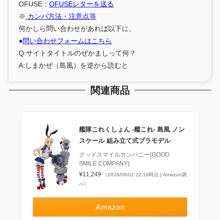
OFUSE：
OFUSEレターを送る
※
カンパ方法・注意点等
何かしら問い合わせがあれば以下に。
●
問い合わせフォームはこちら
Q:サイトタイトルのぜかましって何？
A:しまかぜ（島風）を逆から読むと
関連商品
艦隊これくしょん ‐艦これ‐ 島風 ノン
スケール 組み立て式プラモデル
グッドスマイルカンパニー(GOOD
SMILE COMPANY)
¥11,249
（2026/08/02 22:16時点 | Amazon調
べ）
Amazon