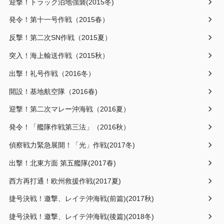
迎撃！トラック泊地強襲(2015冬)
発令！第十一号作戦（2015春）
反撃！第二次SN作戦（2015夏）
突入！海上輸送作戦（2015秋）
出撃！礼号作戦（2016冬）
開設！基地航空隊（2016春)
迎撃！第二次マレー沖海戦（2016夏）
発令！「艦隊作戦第三法」（2016秋）
偵察戦力緊急展開！「光」作戦(2017冬)
出撃！北東方面 第五艦隊(2017春)
西方再打通！欧州救援作戦(2017夏)
捷号決戦！邀撃、レイテ沖海戦(前篇)(2017秋)
捷号決戦！邀撃、レイテ沖海戦(後篇)(2018冬)