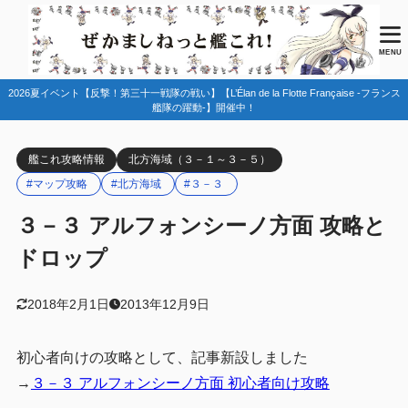
目次
MENU
2026夏イベント【反撃！第三十一戦隊の戦い】【L’Élan de la Flotte Française -フランス
1
３－３ ルート固定（羅針盤制御）と推奨レベル
艦隊の躍動-】開催中！
2
アルフォンシーノ方面攻略を意識した艦隊・装備編成
艦これ攻略情報
北方海域（３－１～３－５）
3
３－３でのレアドロップ他まとめ
#マップ攻略
#北方海域
#３－３
３－３ アルフォンシーノ方面 攻略と
ドロップ
2018年2月1日
2013年12月9日
初心者向けの攻略として、記事新設しました
→
３－３ アルフォンシーノ方面 初心者向け攻略