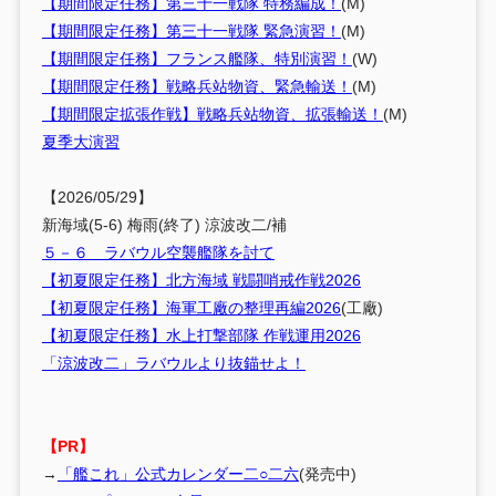
【期間限定任務】第三十一戦隊 特務編成！
(M)
【期間限定任務】第三十一戦隊 緊急演習！
(M)
【期間限定任務】フランス艦隊、特別演習！
(W)
【期間限定任務】戦略兵站物資、緊急輸送！
(M)
【期間限定拡張作戦】戦略兵站物資、拡張輸送！
(M)
夏季大演習
【2026/05/29】
新海域(5-6) 梅雨(終了) 涼波改二/補
５－６ ラバウル空襲艦隊を討て
【初夏限定任務】北方海域 戦闘哨戒作戦2026
【初夏限定任務】海軍工廠の整理再編2026
(工廠)
【初夏限定任務】水上打撃部隊 作戦運用2026
「涼波改二」ラバウルより抜錨せよ！
【PR】
→
「艦これ」公式カレンダー二○二六
(発売中)