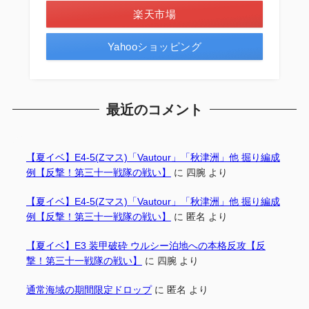
楽天市場
Yahooショッピング
最近のコメント
【夏イベ】E4-5(Zマス)「Vautour」「秋津洲」他 掘り編成
例【反撃！第三十一戦隊の戦い】
に
四腕
より
【夏イベ】E4-5(Zマス)「Vautour」「秋津洲」他 掘り編成
例【反撃！第三十一戦隊の戦い】
に
匿名
より
【夏イベ】E3 装甲破砕 ウルシー泊地への本格反攻【反
撃！第三十一戦隊の戦い】
に
四腕
より
通常海域の期間限定ドロップ
に
匿名
より