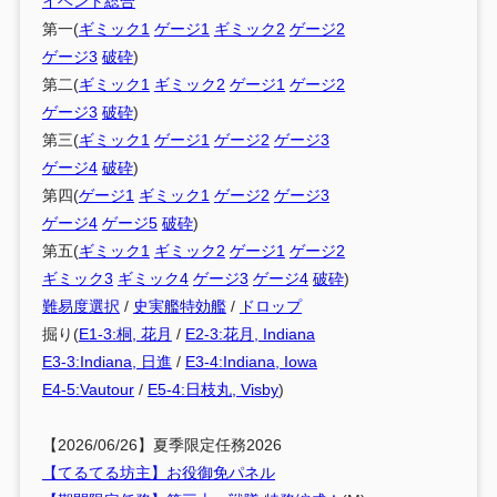
イベント総合
第一(
ギミック1
ゲージ1
ギミック2
ゲージ2
ゲージ3
破砕
)
第二(
ギミック1
ギミック2
ゲージ1
ゲージ2
ゲージ3
破砕
)
第三(
ギミック1
ゲージ1
ゲージ2
ゲージ3
ゲージ4
破砕
)
第四(
ゲージ1
ギミック1
ゲージ2
ゲージ3
ゲージ4
ゲージ5
破砕
)
第五(
ギミック1
ギミック2
ゲージ1
ゲージ2
ギミック3
ギミック4
ゲージ3
ゲージ4
破砕
)
難易度選択
/
史実艦特効艦
/
ドロップ
掘り(
E1-3:桐, 花月
/
E2-3:花月, Indiana
E3-3:Indiana, 日進
/
E3-4:Indiana, Iowa
E4-5:Vautour
/
E5-4:日枝丸, Visby
)
【2026/06/26】夏季限定任務2026
【てるてる坊主】お役御免パネル