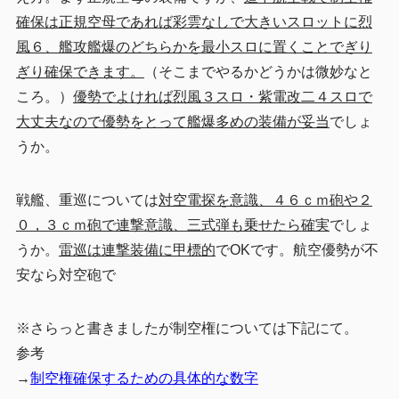
確保は正規空母であれば彩雲なしで大きいスロットに烈
風６、艦攻艦爆のどちらかを最小スロに置くことでぎり
ぎり確保できます。
（そこまでやるかどうかは微妙なと
ころ。）
優勢でよければ烈風３スロ・紫電改二４スロで
大丈夫なので優勢をとって艦爆多めの装備が妥当
でしょ
うか。
戦艦、重巡については
対空電探を意識、４６ｃｍ砲や２
０，３ｃｍ砲で連撃意識、三式弾も乗せたら確実
でしょ
うか。
雷巡は連撃装備に甲標的
でOKです。航空優勢が不
安なら対空砲で
※さらっと書きましたが制空権については下記にて。
参考
→
制空権確保するための具体的な数字