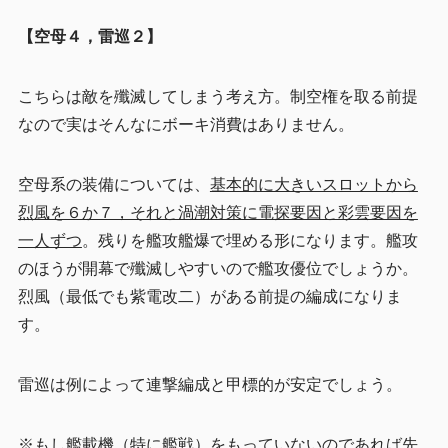
【空母４，雷巡２
】
こちらは敵を殲滅してしまう考え方。制空権を取る前提
なので実はそんなにボーキ消費はありません。
空母系の装備については、
基本的に大きいスロットから
烈風を６か７，それと渦潮対策に電探要因と彩雲要因を
一人ずつ
。残りを艦攻艦爆で埋める形になります。艦攻
のほうが開幕で殲滅しやすいので艦攻優位でしょうか。
烈風（最低でも紫電改二）がある前提の編成になりま
す。
雷巡は例によって連撃編成と甲標的が安定でしょう。
※もし艦載機（特に艦戦）をもっていないのであれば先