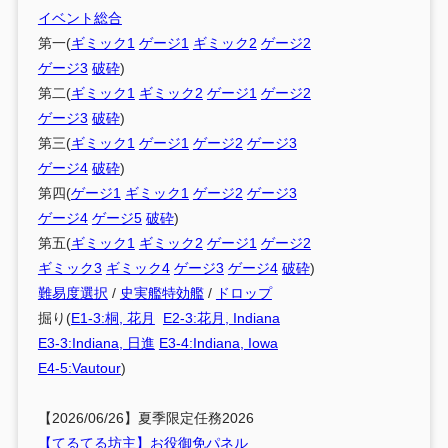
イベント総合
第一(
ギミック1
ゲージ1
ギミック2
ゲージ2
ゲージ3
破砕
)
第二(
ギミック1
ギミック2
ゲージ1
ゲージ2
ゲージ3
破砕
)
第三(
ギミック1
ゲージ1
ゲージ2
ゲージ3
ゲージ4
破砕
)
第四(
ゲージ1
ギミック1
ゲージ2
ゲージ3
ゲージ4
ゲージ5
破砕
)
第五(
ギミック1
ギミック2
ゲージ1
ゲージ2
ギミック3
ギミック4
ゲージ3
ゲージ4
破砕
)
難易度選択
/
史実艦特効艦
/
ドロップ
掘り(
E1-3:桐, 花月
E2-3:花月, Indiana
E3-3:Indiana, 日進
E3-4:Indiana, Iowa
E4-5:Vautour
)
【2026/06/26】夏季限定任務2026
【てるてる坊主】お役御免パネル