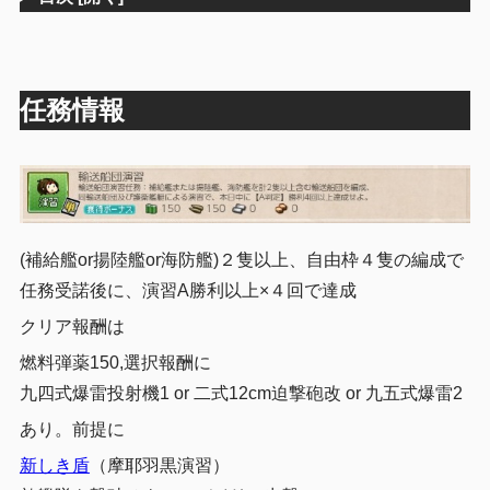
任務情報
(補給艦or揚陸艦or海防艦)２隻以上、自由枠４隻の編成で
任務受諾後に、演習A勝利以上×４回で達成
クリア報酬は
燃料弾薬150,選択報酬に
九四式爆雷投射機1 or 二式12cm迫撃砲改 or 九五式爆雷2
あり。前提に
新しき盾
（摩耶羽黒演習）