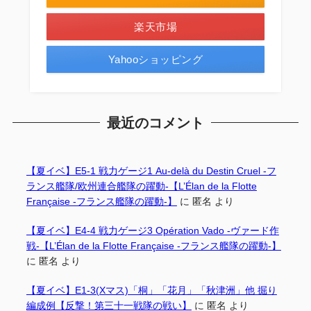
楽天市場
Yahooショッピング
最近のコメント
【夏イベ】E5-1 戦力ゲージ1 Au-delà du Destin Cruel -フ
ランス艦隊/欧州連合艦隊の躍動-【L’Élan de la Flotte
Française -フランス艦隊の躍動-】
に
匿名
より
【夏イベ】E4-4 戦力ゲージ3 Opération Vado -ヴァード作
戦-【L’Élan de la Flotte Française -フランス艦隊の躍動-】
に
匿名
より
【夏イベ】E1-3(Xマス)「桐」「花月」「秋津洲」他 掘り
編成例【反撃！第三十一戦隊の戦い】
に
匿名
より