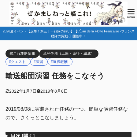
目次
MENU
2026夏イベント【反撃！第三十一戦隊の戦い】【L’Élan de la Flotte Française -フランス
1
任務情報
艦隊の躍動-】開催中！
2
まとめ
艦これ攻略情報
単発任務（工廠・遠征・編成）
#クエスト
#演習
#選択報酬
輸送船団演習 任務をこなそう
2022年1月7日
2019年8月8日
2019/08/08に実装された任務の一つ。簡単な演習任務な
ので、さくっとこなしましょう。
目次
[開く]