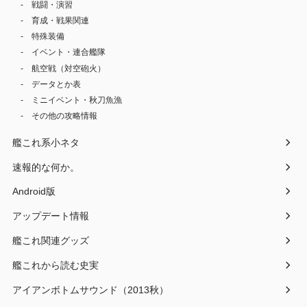
戦闘・演習
育成・戦果関連
特殊装備
イベント・連合艦隊
航空戦（対空砲火）
データとか表
ミニイベント・秋刀魚漁
その他の攻略情報
艦これ系小ネタ
速報的な何か。
Android版
アップデート情報
艦これ関連グッズ
艦これから読む史実
アイアンボトムサウンド（2013秋）