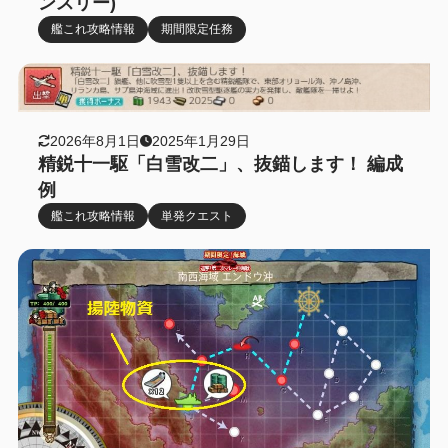
ンスリー)
艦これ攻略情報
期間限定任務
2026年8月1日
2025年1月29日
精鋭十一駆「白雪改二」、抜錨します！ 編成
例
艦これ攻略情報
単発クエスト