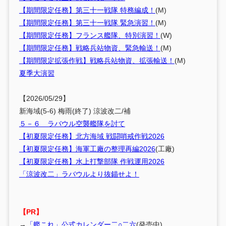
【期間限定任務】第三十一戦隊 特務編成！
(M)
【期間限定任務】第三十一戦隊 緊急演習！
(M)
【期間限定任務】フランス艦隊、特別演習！
(W)
【期間限定任務】戦略兵站物資、緊急輸送！
(M)
【期間限定拡張作戦】戦略兵站物資、拡張輸送！
(M)
夏季大演習
【2026/05/29】
新海域(5-6) 梅雨(終了) 涼波改二/補
５－６ ラバウル空襲艦隊を討て
【初夏限定任務】北方海域 戦闘哨戒作戦2026
【初夏限定任務】海軍工廠の整理再編2026
(工廠)
【初夏限定任務】水上打撃部隊 作戦運用2026
「涼波改二」ラバウルより抜錨せよ！
【PR】
→
「艦これ」公式カレンダー二○二六
(発売中)