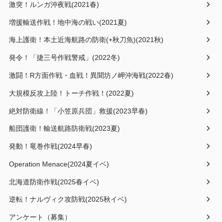
激突！ルンガ沖夜戦(2021春)
増援輸送作戦！地中海の戦い(2021夏)
海上護衛！本土近海航路の防衛(+秋刀魚)(2021秋)
発令！「捷三号作戦警戒」(2022冬)
激闘！R方面作戦・血戦！異聞坊ノ岬沖海戦(2022春)
大規模反攻上陸！トーチ作戦！(2022夏)
絶対防衛線！「小笠原兵団」救援(2023早春)
船団護衛！輸送航路防衛戦(2023夏)
発動！竜巻作戦(2024早春)
Operation Menace(2024夏イベ)
北海道防衛作戦(2025春イベ)
逆転！ナルヴィク攻防戦(2025秋イベ)
アンケート（募集）