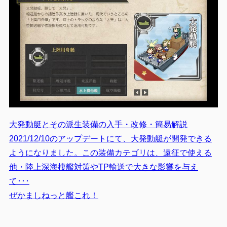
大発動艇とその派生装備の入手・改修・簡易解説
2021/12/10のアップデートにて、大発動艇が開発できる
ようになりました。この装備カテゴリは、遠征で使える
他・陸上深海棲艦対策やTP輸送で大きな影響を与え
て･･･
ぜかましねっと艦これ！