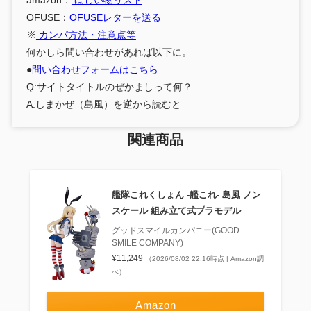
amazon：
ほしい物リスト
OFUSE：
OFUSEレターを送る
※
カンパ方法・注意点等
何かしら問い合わせがあれば以下に。
●
問い合わせフォームはこちら
Q:サイトタイトルのぜかましって何？
A:しまかぜ（島風）を逆から読むと
関連商品
艦隊これくしょん ‐艦これ‐ 島風 ノン
スケール 組み立て式プラモデル
グッドスマイルカンパニー(GOOD
SMILE COMPANY)
¥11,249
（2026/08/02 22:16時点 | Amazon調
べ）
Amazon