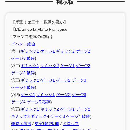
掲示板
【反撃！第三十一戦隊の戦い】
【L’Élan de la Flotte Française
-フランス艦隊の躍動-】
イベント総合
第一(
ギミック1
ゲージ1
ギミック2
ゲージ2
ゲージ3
破砕
)
第二(
ギミック1
ギミック2
ゲージ1
ゲージ2
ゲージ3
破砕
)
第三(
ギミック1
ゲージ1
ゲージ2
ゲージ3
ゲージ4
破砕
)
第四(
ゲージ1
ギミック1
ゲージ2
ゲージ3
ゲージ4
ゲージ5
破砕
)
第五(
ギミック1
ギミック2
ゲージ1
ゲージ2
ギミック3
ギミック4
ゲージ3
ゲージ4
破砕
)
難易度選択
/
史実艦特効艦
/
ドロップ