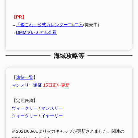
【PR】
→
「艦これ」公式カレンダー二○二六
(発売中)
→
DMMプレミアム会員
海域攻略等
【
遠征一覧
】
マンスリー遠征
15日正午更新
【定期任務】
ウィークリー
/
マンスリー
クォータリー
/
イヤーリー
※2021/03/01より火力キャップが更新されました。関連の