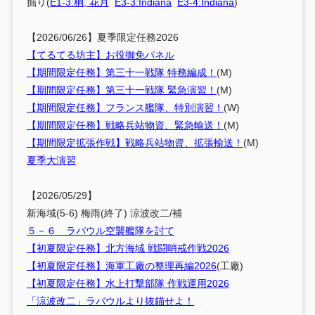
掘り(
E1-3:桐, 花月
E3-3:Indiana
E3-4:Indiana
)
【2026/06/26】夏季限定任務2026
【てるてる坊主】お役御免パネル
【期間限定任務】第三十一戦隊 特務編成！
(M)
【期間限定任務】第三十一戦隊 緊急演習！
(M)
【期間限定任務】フランス艦隊、特別演習！
(W)
【期間限定任務】戦略兵站物資、緊急輸送！
(M)
【期間限定拡張作戦】戦略兵站物資、拡張輸送！
(M)
夏季大演習
【2026/05/29】
新海域(5-6) 梅雨(終了) 涼波改二/補
５－６ ラバウル空襲艦隊を討て
【初夏限定任務】北方海域 戦闘哨戒作戦2026
【初夏限定任務】海軍工廠の整理再編2026
(工廠)
【初夏限定任務】水上打撃部隊 作戦運用2026
「涼波改二」ラバウルより抜錨せよ！