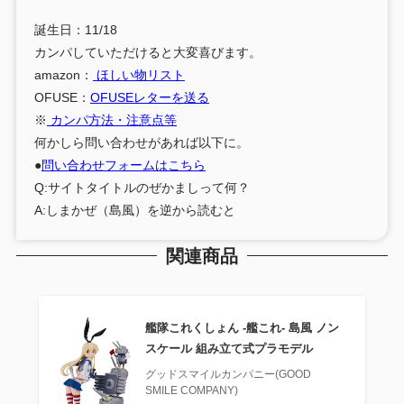
誕生日：11/18
カンパしていただけると大変喜びます。
amazon：
ほしい物リスト
OFUSE：
OFUSEレターを送る
※
カンパ方法・注意点等
何かしら問い合わせがあれば以下に。
●
問い合わせフォームはこちら
Q:サイトタイトルのぜかましって何？
A:しまかぜ（島風）を逆から読むと
関連商品
艦隊これくしょん ‐艦これ‐ 島風 ノン
スケール 組み立て式プラモデル
グッドスマイルカンパニー(GOOD
SMILE COMPANY)