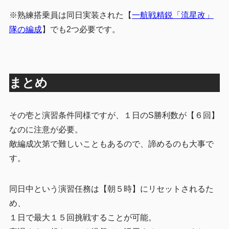
※熟練搭乗員は同日実装された【
一航戦精鋭「流星改」
隊の編成
】でも2つ必要です。
まとめ
その壱と演習条件同様ですが、１日のS勝利数が【６回】
なのに注意が必要。
敵編成次第で難しいこともあるので、諦めるのも大事で
す。
同日中という演習任務は【朝５時】にリセットされるた
め、
１日で最大１５回挑戦することが可能。