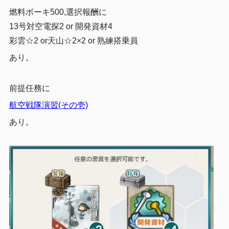
燃料ボーキ500,選択報酬に
13号対空電探2 or 開発資材4
彩雲☆2 or天山☆2×2 or 熟練搭乗員
あり。
前提任務に
航空戦隊演習(その壱)
あり。