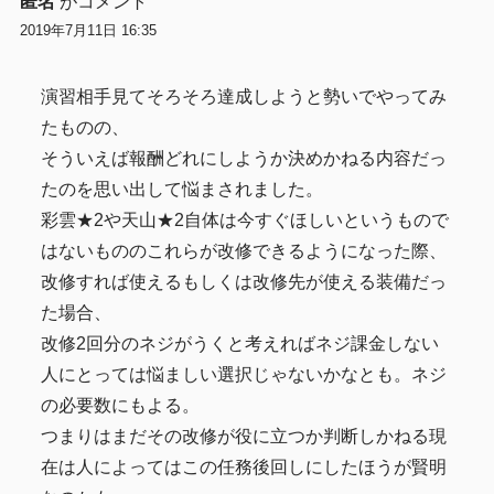
匿名
がコメント
2019年7月11日 16:35
演習相手見てそろそろ達成しようと勢いでやってみ
たものの、
そういえば報酬どれにしようか決めかねる内容だっ
たのを思い出して悩まされました。
彩雲★2や天山★2自体は今すぐほしいというもので
はないもののこれらが改修できるようになった際、
改修すれば使えるもしくは改修先が使える装備だっ
た場合、
改修2回分のネジがうくと考えればネジ課金しない
人にとっては悩ましい選択じゃないかなとも。ネジ
の必要数にもよる。
つまりはまだその改修が役に立つか判断しかねる現
在は人によってはこの任務後回しにしたほうが賢明