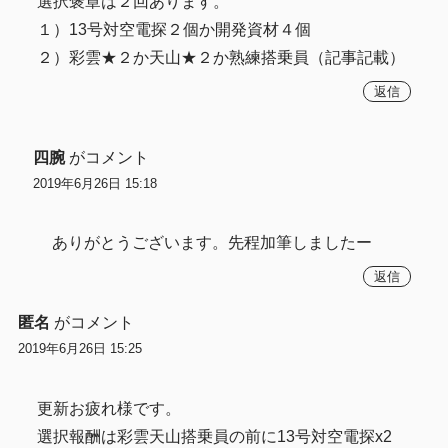
選択褒章は２回あります。
１）13号対空電探２個か開発資材４個
２）彩雲★２か天山★２か熟練搭乗員（記事記載）
返信
四腕
がコメント
2019年6月26日 15:18
ありがとうございます。先程加筆しましたー
返信
匿名
がコメント
2019年6月26日 15:25
更新お疲れ様です。
選択報酬は彩雲天山搭乗員の前に13号対空電探x2