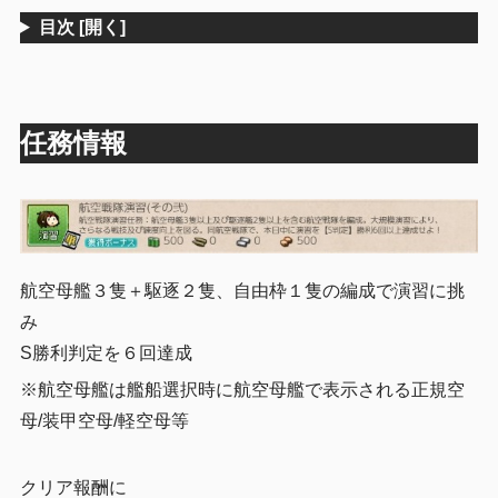
目次
[開く]
任務情報
航空母艦３隻＋駆逐２隻、自由枠１隻の編成で演習に挑
み
S勝利判定を６回達成
※航空母艦は艦船選択時に航空母艦で表示される正規空
母/装甲空母/軽空母等
クリア報酬に