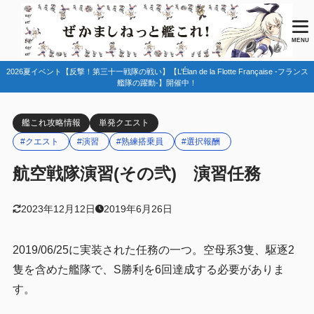
目次
MENU
2026夏イベント【反撃！第三十一戦隊の戦い】【L’Élan de la Flotte Française -フランス
1
任務情報
艦隊の躍動-】開催中！
2
まとめ
艦これ攻略情報
単発クエスト
#クエスト
#演習
#熟練搭乗員
#選択報酬
航空戦隊演習(その弐) 演習任務
2023年12月12日
2019年6月26日
2019/06/25に実装された任務の一つ。空母系3隻、駆逐2
隻を含めた艦隊で、S勝利を6回達成する必要がありま
す。