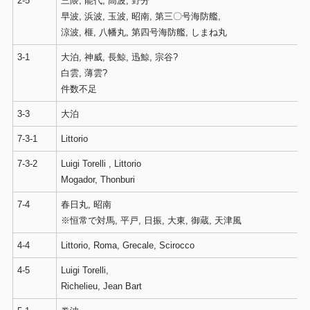
2-5
三隈, 能代, 高波, 野分
早波, 浜波, 玉波, 昭南, 第三〇号海防艦,
涼波, 榧, 八幡丸, 第四号海防艦, しまね丸
3-1
大泊, 神威, 長鯨, 迅鯨, 宗谷?
白雲, 薄雲?
件数不足
3-3
大泊
7-3-1
Littorio
7-3-2
Luigi Torelli , Littorio
Mogador, Thonburi
7-4
春日丸, 昭南
※恒常で対馬, 平戸, 日振, 大東, 御蔵, 天津風
4-4
Littorio, Roma, Grecale, Scirocco
4-5
Luigi Torelli,
Richelieu, Jean Bart