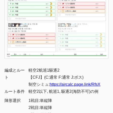
編成とルー
軽空2航巡1駆逐2
ト
【CFJ】(C:通常 F:通常 J:ボス)
制空シミュ:
https://aircalc.page.link/RfsX
ルート条件
軽空2以下, 航巡1, 駆逐2(海防不可)の例
陣形選択
1戦目:単縦陣
2戦目:単縦陣