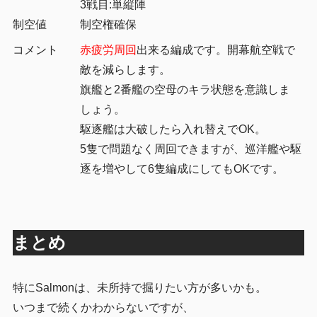
3戦目:単縦陣
制空値
制空権確保
コメント
赤疲労周回
出来る編成です。開幕航空戦で
敵を減らします。
旗艦と2番艦の空母のキラ状態を意識しま
しょう。
駆逐艦は大破したら入れ替えでOK。
5隻で問題なく周回できますが、巡洋艦や駆
逐を増やして6隻編成にしてもOKです。
まとめ
特にSalmonは、未所持で掘りたい方が多いかも。
いつまで続くかわからないですが、