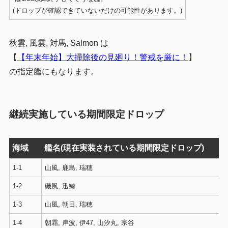
(ドロップが確認できていないだけの可能性があります。)
秋雲, 風雲, 対馬, Salmon は
【
【年末年始】大掃除後の見廻り！警戒を厳に！
】
の指定艦にもなります。
継続実施している期間限定ドロップ
海域
艦名(現在実装されている期間限定ドロップ)
1-1
山風, 鹿島, 瑞穂
1-2
磯風, 迅鯨
1-3
山風, 朝日, 瑞穂
1-4
朝霜, 岸波, 伊47, 山汐丸, 宗谷