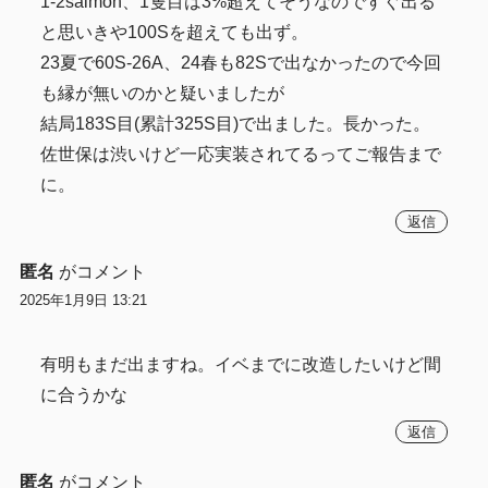
1-2salmon、1隻目は3%超えてそうなのですぐ出る
と思いきや100Sを超えても出ず。
23夏で60S-26A、24春も82Sで出なかったので今回
も縁が無いのかと疑いましたが
結局183S目(累計325S目)で出ました。長かった。
佐世保は渋いけど一応実装されてるってご報告まで
に。
返信
匿名
がコメント
2025年1月9日 13:21
有明もまだ出ますね。イベまでに改造したいけど間
に合うかな
返信
匿名
がコメント