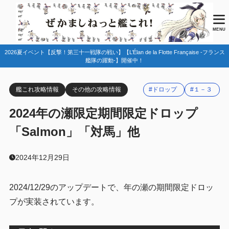
目次
MENU
2026夏イベント【反撃！第三十一戦隊の戦い】【L’Élan de la Flotte Française -フランス
1
ドロップ情報
艦隊の躍動-】開催中！
継続実施している期間限定ドロップ
1.1
艦これ攻略情報
その他の攻略情報
#ドロップ
#１－３
2
編成例
2024年の瀬限定期間限定ドロップ
１－３「対馬」「平安丸」
2.1
「Salmon」「対馬」他
3
まとめ
2024年12月29日
2024/12/29のアップデートで、年の瀬の期間限定ドロッ
プが実装されています。