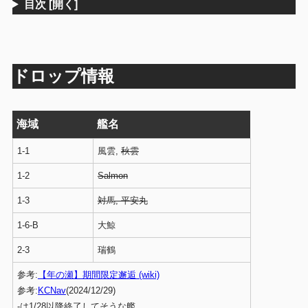
目次
[開く]
ドロップ情報
海域
艦名
1-1
風雲,
秋雲
1-2
Salmon
1-3
対馬, 平安丸
1-6-B
大鯨
2-3
瑞鶴
参考:
【年の瀬】期間限定邂逅 (wiki)
参考:
KCNav
(2024/12/29)
-は1/28以降終了してそうな艦。