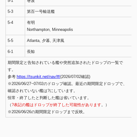
5-1
巻波
5-3
第百一号輸送艦
5-4
有明
Northampton, Minneapolis
5-5
Atlanta, 夕暮, 天津風
6-1
長鯨
期間限定と告知されている艦や突然追加されたドロップの一覧で
す。
参考:
https://tsunkit.net/nav/#/
(2026/07/02確認)
※2026/06/27~07/02のドロップ確認。最近の期間限定ドロップで、
確認されていない艦は?にしています。
恒常・終了したと判断した艦は省いています。
（
?表記の艦はドロップが終了した可能性があります
。）
※2026/06/26の期間限定ドロップまで反映。