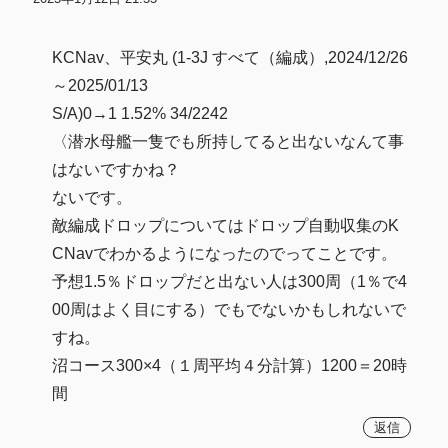
KCNav、平安丸 (1-3J すべて（編成）,2024/12/26
～2025/01/13
S/A)0→1 1.52% 34/2242
〈潜水母艦一隻でも所持してると出ないなんて事
はないですかね？
ないです。
敵編成ドロップについてはドロップ自動収集のK
CNavでわかるようになったのでってことです。
予想1.5％ドロップだと出ない人は300周（1％で4
00周はよく目にする）でもでないかもしれないで
すね。
沼コース300×4（１周平均４分計算）1200＝20時
間
返信