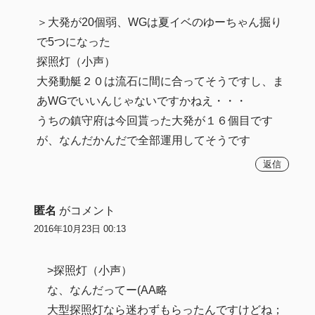
＞大発が20個弱、WGは夏イベのゆーちゃん掘り
で5つになった
探照灯（小声）
大発動艇２０は流石に間に合ってそうですし、ま
あWGでいいんじゃないですかねえ・・・
うちの鎮守府は今回貰った大発が１６個目です
が、なんだかんだで全部運用してそうです
返信
匿名
がコメント
2016年10月23日 00:13
>探照灯（小声）
な、なんだってー(AA略
大型探照灯なら迷わずもらったんですけどね；