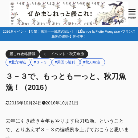
目次
MENU
2026夏イベント【反撃！第三十一戦隊の戦い】【L’Élan de la Flotte Française -フランス
1
準備
艦隊の躍動-】開催中！
2
編成例
艦これ攻略情報
ミニイベント・秋刀魚漁
３－２での秋刀魚漁も可能。
2.1
#北方海域
#３－３
#周回.S勝利
#秋刀魚漁
3
任務報酬選択
３－３で、もっともーっと、秋刀魚
4
まとめ
漁！（2016）
2016年10月24日
2016年10月21日
去年に引き続き今年もやります秋刀魚漁。ということ
で、とりあえず３－３の編成例を上げておこうと思いま