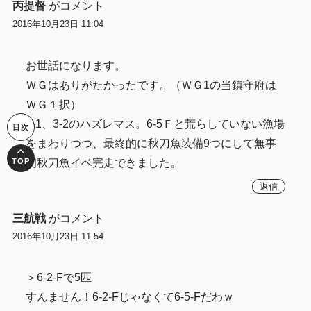
丙提督
がコメント
2016年10月23日 11:04
お世話になります。
ＷＧはありがたかったです。（ＷＧ1の当鎮守府は
ＷＧ１択）
3-1、3-2のハズレマス。6-5Ｆと荒らしていない漁場
をまわりつつ、最終的に秋刀魚装備9つにして無事
初秋刀魚イベ完走できました。
返信
三航戦
がコメント
2016年10月23日 11:54
＞6-2-Fで5匹
すんません！6-2-Fじゃなくて6-5-Fだわｗ