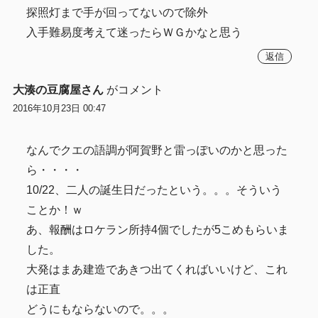
探照灯まで手が回ってないので除外
入手難易度考えて迷ったらＷＧかなと思う
返信
大湊の豆腐屋さん
がコメント
2016年10月23日 00:47
なんでクエの語調が阿賀野と雷っぽいのかと思った
ら・・・・
10/22、二人の誕生日だったという。。。そういう
ことか！ｗ
あ、報酬はロケラン所持4個でしたが5こめもらいま
した。
大発はまあ建造であきつ出てくればいいけど、これ
は正直
どうにもならないので。。。