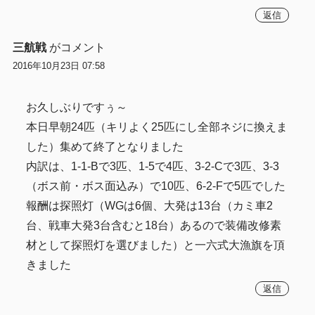
返信
三航戦
がコメント
2016年10月23日 07:58
お久しぶりですぅ～
本日早朝24匹（キリよく25匹にし全部ネジに換えま
した）集めて終了となりました
内訳は、1-1-Bで3匹、1-5で4匹、3-2-Cで3匹、3-3
（ボス前・ボス面込み）で10匹、6-2-Fで5匹でした
報酬は探照灯（WGは6個、大発は13台（カミ車2
台、戦車大発3台含むと18台）あるので装備改修素
材として探照灯を選びました）と一六式大漁旗を頂
きました
返信