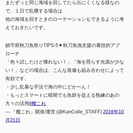
またずっと同じ海域を回してたら出にくくなる様なの
で、１日で乱獲する場合は
他の海域を回すときのローテーションもできるように考
えておきたいです。
鎮守府秋刀魚祭りTIPS-5▼秋刀魚漁支援の裏技的アプ
ローチ
「色々試したけど獲れない！」「海を照らす光源が少な
い！」などの場合は、こんな装備も組み合わせによって
有効です。
・少し乱暴な手法で海の中にどかーん！
・もっとスマートに暗闇でも魚群を捉える熟練のあの
方々の活用
#艦これ
— 「艦これ」開発/運営 (@KanColle_STAFF)
2016年10
月21日