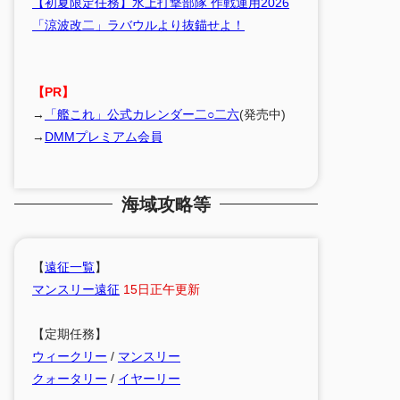
【初夏限定任務】水上打撃部隊 作戦運用2026
「涼波改二」ラバウルより抜錨せよ！
【PR】
→
「艦これ」公式カレンダー二○二六
(発売中)
→
DMMプレミアム会員
海域攻略等
【
遠征一覧
】
マンスリー遠征
15日正午更新
【定期任務】
ウィークリー
/
マンスリー
クォータリー
/
イヤーリー