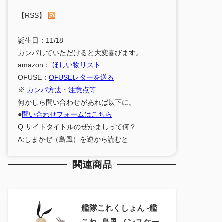
【RSS】
誕生日：11/18
カンパしていただけると大変喜びます。
amazon：
ほしい物リスト
OFUSE：
OFUSEレターを送る
※
カンパ方法・注意点等
何かしら問い合わせがあれば以下に。
●
問い合わせフォームはこちら
Q:サイトタイトルのぜかましって何？
A:しまかぜ（島風）を逆から読むと
関連商品
艦隊これくしょん ‐艦
これ‐ 島風 ノンスケー