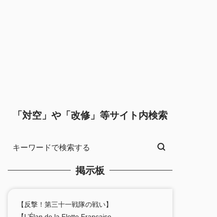
「対空」や「改修」等サイト内検索
掲示板
【反撃！第三十一戦隊の戦い】
【L’Élan de la Flotte Française