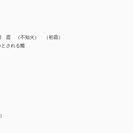
潮 霞 （不知火） （初霜）
いとされる艦
霜）