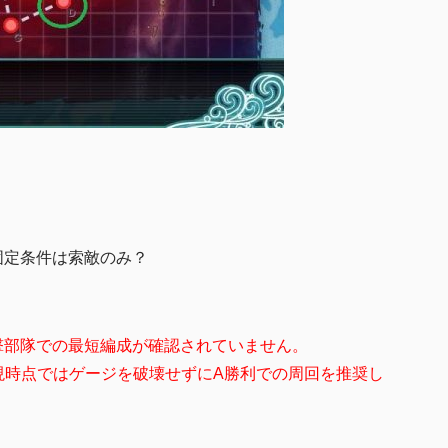
固定条件は索敵のみ？
撃部隊での最短編成が確認されていません。
場合、現時点ではゲージを破壊せずにA勝利での周回を推奨し