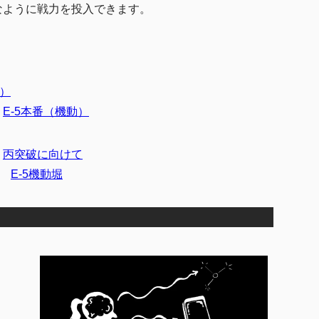
なように戦力を投入できます。
上）
E-5本番（機動）
丙突破に向けて
E-5機動堀