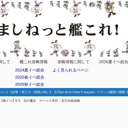
定
関して
艦これ攻略情報
攻略情報に関して
2026夏イベ総
2024夏イベ総合
よく見られるページ
2025春イベ総合
動どっちを選ぶか
2025秋イベ総合
ベント【反撃！第三十一戦隊の戦い】【L’Élan de la Flotte Française -フランス艦隊の躍
【春イベ】E-5 北の魔女 ゲージ２本目：北方水姫攻略
隊