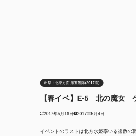
支援艦隊
2.4
3
クリア報酬
甲
3.1
乙
3.2
丙
3.3
難易度選
3.4
4
ドロップ
5
まとめ
出撃！北東方面 第五艦隊(2017春)
【春イベ】E-5 北の魔女
2017年5月16日
2017年5月4日
イベントのラストは北方水姫率いる複数の