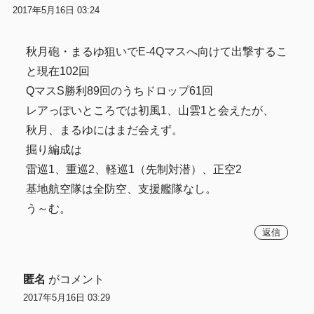
2017年5月16日 03:24
秋月砲・まるゆ狙いでE-4Qマスへ向けて出撃するこ
と現在102回
QマスS勝利89回のうちドロップ61回
レアっぽいところでは初風1、山雲1と会えたが、
秋月、まるゆにはまだ会えず。
掘り編成は
雷巡1、重巡2、軽巡1（先制対潜）、正空2
基地航空隊は全防空、支援艦隊なし。
う～む。
返信
匿名
がコメント
2017年5月16日 03:29