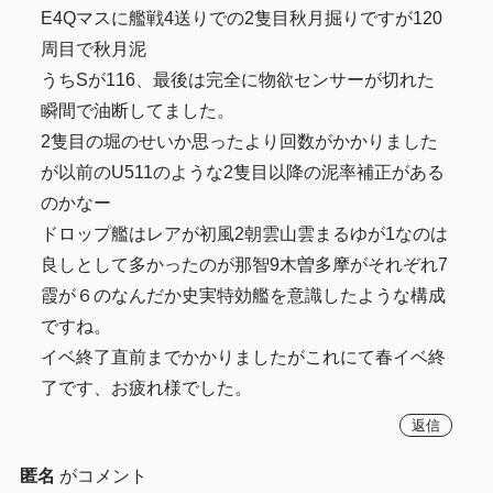
E4Qマスに艦戦4送りでの2隻目秋月掘りですが120
周目で秋月泥
うちSが116、最後は完全に物欲センサーが切れた
瞬間で油断してました。
2隻目の堀のせいか思ったより回数がかかりました
が以前のU511のような2隻目以降の泥率補正がある
のかなー
ドロップ艦はレアが初風2朝雲山雲まるゆが1なのは
良しとして多かったのが那智9木曽多摩がそれぞれ7
霞が６のなんだか史実特効艦を意識したような構成
ですね。
イベ終了直前までかかりましたがこれにて春イベ終
了です、お疲れ様でした。
返信
匿名
がコメント