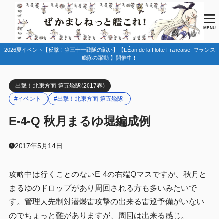
目次
MENU
2026夏イベント【反撃！第三十一戦隊の戦い】【L’Élan de la Flotte Française -フランス
1
マップ情報
艦隊の躍動-】開催中！
2
編成例
出撃！北東方面 第五艦隊(2017春)
基地航空隊
2.1
#イベント
#出撃！北東方面 第五艦隊
3
ドロップ
E-4-Q 秋月まるゆ堀編成例
4
まとめ
2017年5月14日
攻略中は行くことのないE-4の右端Qマスですが、秋月と
まるゆのドロップがあり周回される方も多いみたいで
す。管理人先制対潜爆雷攻撃の出来る雷巡予備がいない
のでちょっと難がありますが、周回は出来る感じ。