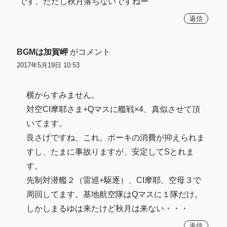
です、ただし秋月落ちないですねー
返信
BGMは加賀岬
がコメント
2017年5月19日 10:53
横からすみません。
対空CI摩耶さま+Qマスに艦戦×4、真似させて頂
いてます。
良さげですね、これ。ボーキの消費が抑えられま
すし、たまに事故りますが、安定してSとれま
す。
先制対潜艦２（雷巡+駆逐）、CI摩耶、空母３で
周回してます。基地航空隊はQマスに１隊だけ。
しかしまるゆは来たけど秋月は来ない・・・
返信