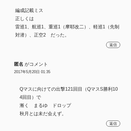
編成記載ミス
正しくは
雷巡1、航巡1、重巡1（摩耶改二）、軽巡1（先制
対潜）、正空2 だった。
返信
匿名
がコメント
2017年5月20日 01:35
Qマスに向けての出撃121回目（QマスS勝利10
4回目）で
漸く まるゆ ドロップ
秋月とは未だ会えず。
返信