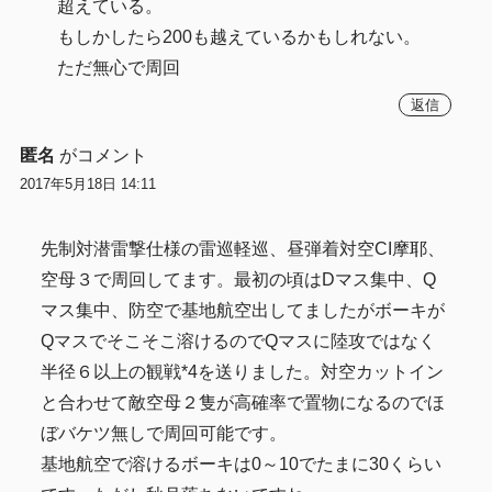
超えている。
もしかしたら200も越えているかもしれない。
ただ無心で周回
返信
匿名
がコメント
2017年5月18日 14:11
先制対潜雷撃仕様の雷巡軽巡、昼弾着対空CI摩耶、
空母３で周回してます。最初の頃はDマス集中、Q
マス集中、防空で基地航空出してましたがボーキが
Qマスでそこそこ溶けるのでQマスに陸攻ではなく
半径６以上の観戦*4を送りました。対空カットイン
と合わせて敵空母２隻が高確率で置物になるのでほ
ぼバケツ無しで周回可能です。
基地航空で溶けるボーキは0～10でたまに30くらい