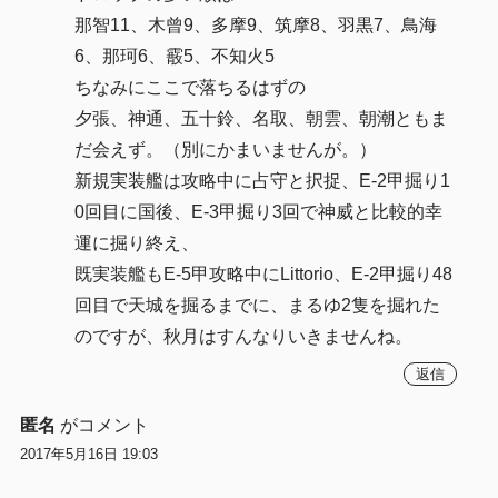
那智11、木曾9、多摩9、筑摩8、羽黒7、鳥海
6、那珂6、霰5、不知火5
ちなみにここで落ちるはずの
夕張、神通、五十鈴、名取、朝雲、朝潮ともま
だ会えず。（別にかまいませんが。）
新規実装艦は攻略中に占守と択捉、E-2甲掘り1
0回目に国後、E-3甲掘り3回で神威と比較的幸
運に掘り終え、
既実装艦もE-5甲攻略中にLittorio、E-2甲掘り48
回目で天城を掘るまでに、まるゆ2隻を掘れた
のですが、秋月はすんなりいきませんね。
返信
匿名
がコメント
2017年5月16日 19:03