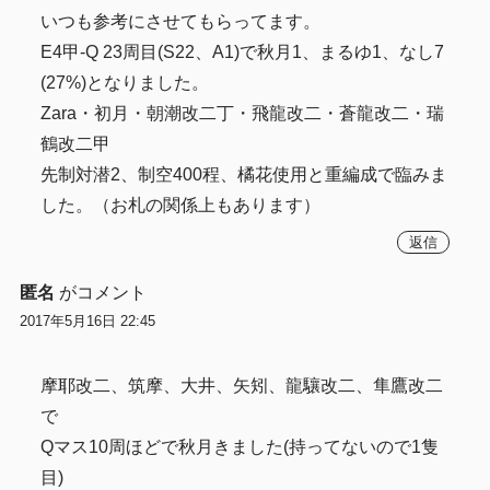
いつも参考にさせてもらってます。
E4甲-Q 23周目(S22、A1)で秋月1、まるゆ1、なし7
(27%)となりました。
Zara・初月・朝潮改二丁・飛龍改二・蒼龍改二・瑞
鶴改二甲
先制対潜2、制空400程、橘花使用と重編成で臨みま
した。（お札の関係上もあります）
返信
匿名
がコメント
2017年5月16日 22:45
摩耶改二、筑摩、大井、矢矧、龍驤改二、隼鷹改二
で
Qマス10周ほどで秋月きました(持ってないので1隻
目)