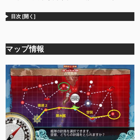
目次
[開く]
マップ情報