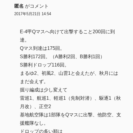
匿名
がコメント
2017年5月21日 14:54
E-4甲Qマスへ向けて出撃すること200回に到
達。
Qマス到達は175回。
S勝利172回。（A勝利2回、B勝利1回）
S勝利ドロップ116回。
まるゆ2、初風2、山雲1と会えたが、秋月には
まだ会えず。
掘り編成は少し変えて
雷巡1、航巡1、軽巡1（先制対潜）、駆逐1（秋
月改）、正空2
基地航空隊は1部隊をQマスに出撃、他防空、支
援艦隊なし。
ドロップの多い順は