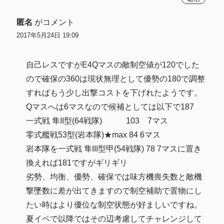
匿名
がコメント
2017年5月24日 19:09
自己レスですがE4Qマスの敵制空値が120でした
ので確保の360は現状無理として優勢の180で調整
すればもう少し出撃コストを下げれたようです。
Qマスへは6マスなので候補としては以下で187
一式戦 隼II型(64戦隊) 103 7マス
零式艦戦53型(岩本隊)★max 84 6マス
岩本隊を一式戦 隼III型甲(54戦隊) 78 7マスに置き
換えれば181ですがギリギリ
劣勢、均衡、優勢、確保では味方機喪失数と敵機
撃墜数に差が出てきますので制空補助で置物にし
たい時はより優位な制空状態が好ましいですね。
夏イベで以降ではその辺考慮してチャレンジして