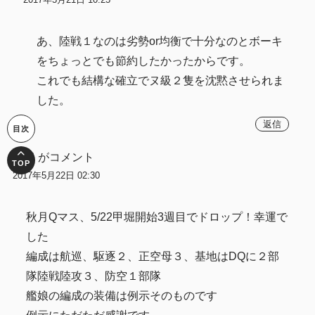
あ、陸戦１なのは劣勢or均衡で十分なのとボーキ
をちょっとでも節約したかったからです。
これでも結構な確立でヌ級２隻を沈黙させられま
した。
返信
匿名
がコメント
2017年5月22日 02:30
秋月Qマス、5/22甲堀開始3週目でドロップ！幸運で
した
編成は航巡、駆逐２、正空母３、基地はDQに２部
隊陸戦陸攻３、防空１部隊
艦娘の編成の装備は例示そのものです