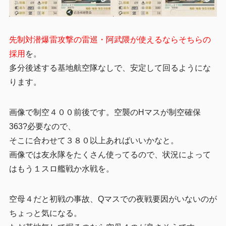
先制対潜爆雷攻撃の雷巡・阿武隈が使えるならそちらの
採用
を。
多分後述する基地航空隊なしで、安定して回るようにな
ります。
画像で制空４００前後です。空襲のHマスが制空確保
363?必要なので、
そこに合わせて３８０以上あればいいかなと。
画像では友永隊をたくさん使ってるので、状況によって
はもう１スロ艦戦か水戦を。
空母４だと初戦の事故、Qマスでの夜戦要因がいないのが
ちょっと気になる。