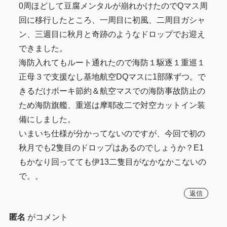
0周ほどして豆腐メンタルが崩れかけたのでQマス周
回に移行したところ、一周目に初風、二周目ガシャ
ン、三週目に秋月と奇跡のようなドロップでお迎え
できました。
海防入れてもルート通れたので海防１駆逐１重巡１
正母３で支援なし基地航空DQマスに1部隊ずつ。で
きるだけボーキ節約＆航空マスでの海防事故防止の
ため海防旗艦、重巡は摩耶改二で対空カットイン装
備にしました。
いまいち仕様が分かってないのですが、今回で初の
秋月でも2隻目のドロップはあるのでしょうか？E1
もかなり回ってても伊13二隻目がなかなかこないの
で。。
返信
匿名
がコメント