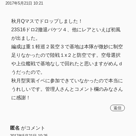
2017年5月21日 10:21
秋月Qマスでドロップしました！
23S16ドロ2撤退バケツ４、他にレアといえば初風
が出ました。
編成は重１軽巡２装空３で基地は本隊が微妙に制空
足りなかったので陸戦１x２と防空です。空母選択
や上位艦戦で基地なしで回れたと思いますがめんｄ
うだったので。
秋月型実装イベに参加できていなかったので本当に
うれしいです。管理人さんとコメント欄のみなさん
に感謝！
返信
匿名
がコメント
2017年5月21日 10:25