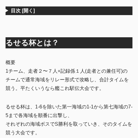
4
おわりに
目次
[開く]
るせる杯とは？
概要
1チーム、走者２〜７人+記録係１人(走者との兼任可)の
チームで通常海域をリレー形式で攻略し、合計タイムを
競う。平たくいうなら艦これ駅伝大会です。
るせる杯は、1-6を除いた第一海域の1-1から第七海域の7-
5まで各海域を順番に出撃し、
それぞれの海域ボスでS勝利を取っていき、そのタイムを
競う大会です。