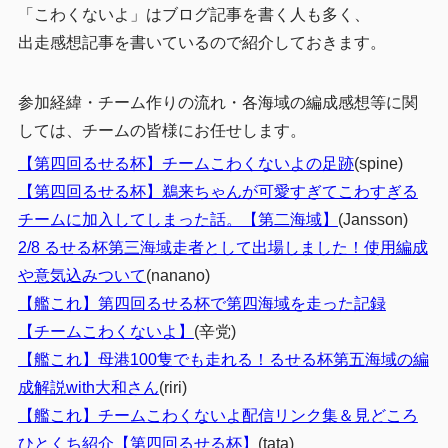
「こわくないよ」はブログ記事を書く人も多く、
出走感想記事を書いているので紹介しておきます。
参加経緯・チーム作りの流れ・各海域の編成感想等に関
しては、チームの皆様にお任せします。
【第四回るせる杯】チームこわくないよの足跡
(spine)
【第四回るせる杯】鵜来ちゃんが可愛すぎてこわすぎる
チームに加入してしまった話。【第二海域】
(Jansson)
2/8 るせる杯第三海域走者として出場しました！使用編成
や意気込みついて
(nanano)
【艦これ】第四回るせる杯で第四海域を走った記録
【チームこわくないよ】
(辛党)
【艦これ】母港100隻でも走れる！るせる杯第五海域の編
成解説with大和さん
(riri)
【艦これ】チームこわくないよ配信リンク集＆見どころ
ひとくち紹介【第四回るせる杯】
(
tata
)