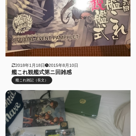
2018年1月18日
2015年8月10日
艦これ観艦式第ニ回雑感
艦これ雑記（長文）