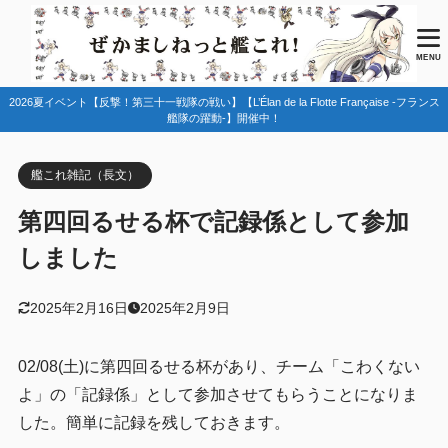
目次
MENU
2026夏イベント【反撃！第三十一戦隊の戦い】【L’Élan de la Flotte Française -フランス
1
るせる杯とは？
艦隊の躍動-】開催中！
記録係としての参加
1.1
艦これ雑記（長文）
大会紹介ページ
1.2
第四回るせる杯で記録係として参加
2
チーム「こわくないよ」に関して
しました
チームの結果
2.1
チーム「こわくないよ」メンバーの記事
2.2
2025年2月16日
2025年2月9日
他チームの完走した感想記事
2.3
02/08(土)に第四回るせる杯があり、チーム「こわくない
チーム紹介ロゴ・うちわ・PV
2.4
よ」の「記録係」として参加させてもらうことになりま
3
デモ出走に関して
した。簡単に記録を残しておきます。
出走動画
3.1