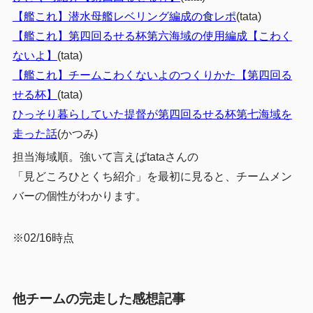
【艦これ】潜水母艦レベリング編成の食レポ
(
tata
)
【艦これ】第四回るせる杯第六海域の使用編成【こわく
ないよ】
(
tata
)
【艦これ】チームこわくないよのつくりかた【第四回る
せる杯】
(tata)
ひっそり暮らしていた提督が第四回るせる杯第七海域を
走った話
(かつみ)
担当海域順。強いて言えばtataさんの
「見どころひとくち紹介」を最初に見ると、チームメン
バーの個性がわかります。
※02/16時点
他チームの完走した感想記事