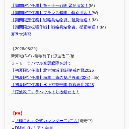
【期間限定任務】第三十一戦隊 緊急演習！
(M)
【期間限定任務】フランス艦隊、特別演習！
(W)
【期間限定任務】戦略兵站物資、緊急輸送！
(M)
【期間限定拡張作戦】戦略兵站物資、拡張輸送！
(M)
夏季大演習
【2026/05/29】
新海域(5-6) 梅雨(終了) 涼波改二/補
５－６ ラバウル空襲艦隊を討て
【初夏限定任務】北方海域 戦闘哨戒作戦2026
【初夏限定任務】海軍工廠の整理再編2026
(工廠)
【初夏限定任務】水上打撃部隊 作戦運用2026
「涼波改二」ラバウルより抜錨せよ！
【PR】
→
「艦これ」公式カレンダー二○二六
(発売中)
→
DMMプレミアム会員