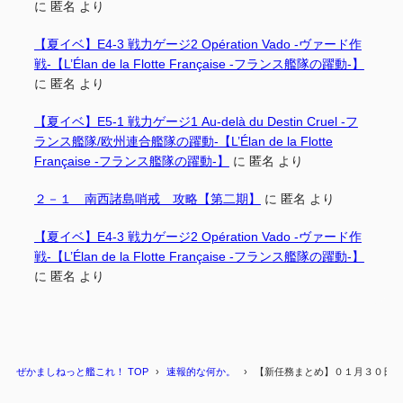
に
匿名
より
【夏イベ】E4-3 戦力ゲージ2 Opération Vado -ヴァード作
戦-【L’Élan de la Flotte Française -フランス艦隊の躍動-】
に
匿名
より
【夏イベ】E5-1 戦力ゲージ1 Au-delà du Destin Cruel -フ
ランス艦隊/欧州連合艦隊の躍動-【L’Élan de la Flotte
Française -フランス艦隊の躍動-】
に
匿名
より
２－１ 南西諸島哨戒 攻略【第二期】
に
匿名
より
【夏イベ】E4-3 戦力ゲージ2 Opération Vado -ヴァード作
戦-【L’Élan de la Flotte Française -フランス艦隊の躍動-】
に
匿名
より
ぜかましねっと艦これ！ TOP
速報的な何か。
【新任務まとめ】０１月３０日追