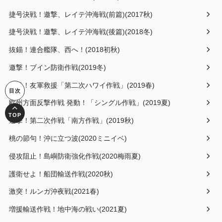
捷号決戦！邀撃、レイテ沖海戦(前篇)(2017秋)
捷号決戦！邀撃、レイテ沖海戦(後篇)(2018冬)
抜錨！連合艦隊、西へ！(2018初秋)
邀撃！ブイン防衛作戦(2019冬)
発動！友軍救援「第二次ハワイ作戦」(2019春)
欧州方面反撃作戦 発動！「シングル作戦」(2019夏)
進撃！第二次作戦「南方作戦」(2019秋)
桃の節句！沖に立つ波(2020ミニイベ)
侵攻阻止！島嶼防衛強化作戦(2020梅雨夏)
護衛せよ！船団輸送作戦(2020秋)
激突！ルンガ沖夜戦(2021春)
増援輸送作戦！地中海の戦い(2021夏)