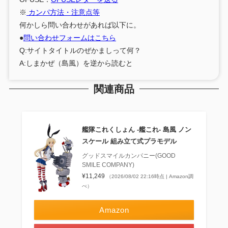
※
カンパ方法・注意点等
何かしら問い合わせがあれば以下に。
●
問い合わせフォームはこちら
Q:サイトタイトルのぜかましって何？
A:しまかぜ（島風）を逆から読むと
関連商品
艦隊これくしょん ‐艦これ‐ 島風 ノン
スケール 組み立て式プラモデル
グッドスマイルカンパニー(GOOD
SMILE COMPANY)
¥11,249
（2026/08/02 22:16時点 | Amazon調
べ）
Amazon