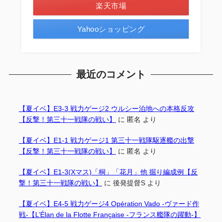
楽天市場
Yahooショッピング
最近のコメント
【夏イベ】E3-3 戦力ゲージ2 ウルシー泊地への本格反攻
【反撃！第三十一戦隊の戦い】
に
匿名
より
【夏イベ】E1-1 戦力ゲージ1 第三十一戦隊駆逐艦の出撃
【反撃！第三十一戦隊の戦い】
に
匿名
より
【夏イベ】E1-3(Xマス)「桐」「花月」他 掘り編成例【反
撃！第三十一戦隊の戦い】
に
後発提督S
より
【夏イベ】E4-5 戦力ゲージ4 Opération Vado -ヴァード作
戦-【L’Élan de la Flotte Française -フランス艦隊の躍動-】