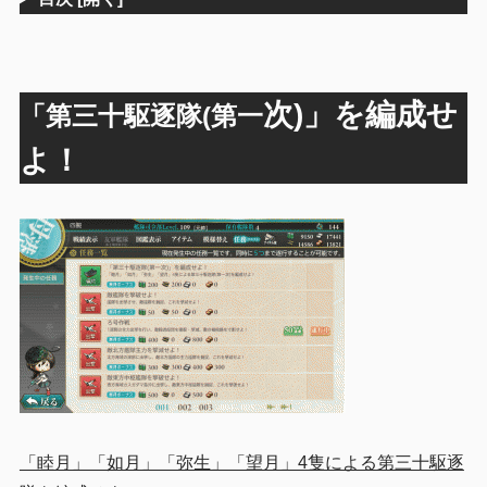
次)」を編成せ
「第三十駆逐隊(第一
よ！
「睦月」「如月」「弥生」「望月」4隻による第三十駆逐