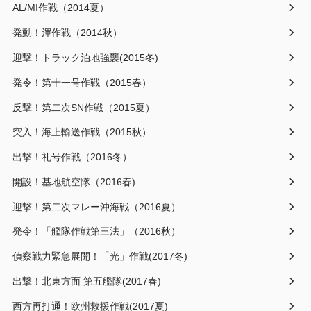
AL/MI作戦（2014夏）
発動！渾作戦（2014秋）
迎撃！トラック泊地強襲(2015冬)
発令！第十一号作戦（2015春）
反撃！第二次SN作戦（2015夏）
突入！海上輸送作戦（2015秋）
出撃！礼号作戦（2016冬）
開設！基地航空隊（2016春)
迎撃！第二次マレー沖海戦（2016夏）
発令！「艦隊作戦第三法」（2016秋）
偵察戦力緊急展開！「光」作戦(2017冬)
出撃！北東方面 第五艦隊(2017春)
西方再打通！欧州救援作戦(2017夏)