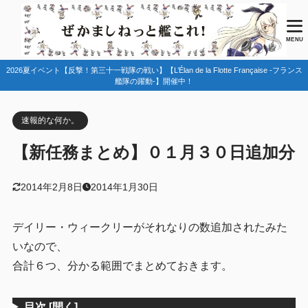
目次
MENU
2026夏イベント【反撃！第三十一戦隊の戦い】【L’Élan de la Flotte Française -フランス
1
「第三十駆逐隊(第一次)」を編成せよ！
艦隊の躍動-】開催中！
2
「第三十駆逐隊（一次）」出撃せよ！
速報的な何か。
3
潜水艦派遣作戦による技術入手の継続!
【新任務まとめ】０１月３０日追加分
4
敵北方艦隊主力を撃滅せよ！
5
「敵東方中枢艦隊を撃破せよ」
2014年2月8日
2014年1月30日
6
南方海域珊瑚諸島沖の制空権を握れ！
デイリー・ウィークリーがそれなりの数追加されたみた
いなので、
合計６つ、分かる範囲でまとめておきます。
目次
[開く]