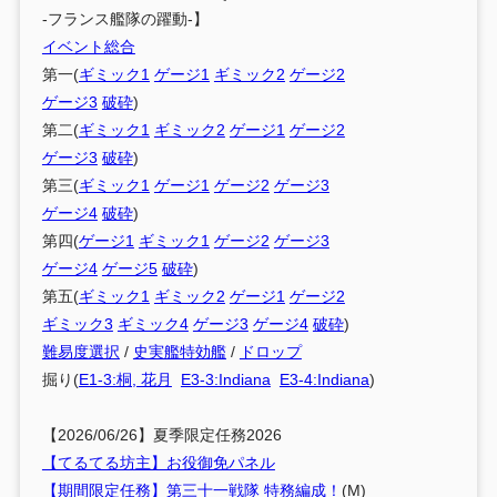
-フランス艦隊の躍動-】
イベント総合
第一(
ギミック1
ゲージ1
ギミック2
ゲージ2
ゲージ3
破砕
)
第二(
ギミック1
ギミック2
ゲージ1
ゲージ2
ゲージ3
破砕
)
第三(
ギミック1
ゲージ1
ゲージ2
ゲージ3
ゲージ4
破砕
)
第四(
ゲージ1
ギミック1
ゲージ2
ゲージ3
ゲージ4
ゲージ5
破砕
)
第五(
ギミック1
ギミック2
ゲージ1
ゲージ2
ギミック3
ギミック4
ゲージ3
ゲージ4
破砕
)
難易度選択
/
史実艦特効艦
/
ドロップ
掘り(
E1-3:桐, 花月
E3-3:Indiana
E3-4:Indiana
)
【2026/06/26】夏季限定任務2026
【てるてる坊主】お役御免パネル
【期間限定任務】第三十一戦隊 特務編成！
(M)