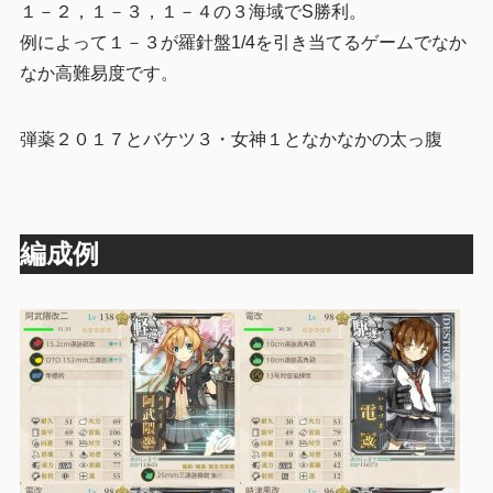
１－２，１－３，１－４の３海域でS勝利。
例によって１－３が羅針盤1/4を引き当てるゲームでなか
なか高難易度です。
弾薬２０１７とバケツ３・女神１となかなかの太っ腹
編成例