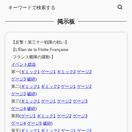
掲示板
【反撃！第三十一戦隊の戦い】
【L’Élan de la Flotte Française
-フランス艦隊の躍動-】
イベント総合
第一(
ギミック1
ゲージ1
ギミック2
ゲージ2
ゲージ3
破砕
)
第二(
ギミック1
ギミック2
ゲージ1
ゲージ2
ゲージ3
破砕
)
第三(
ギミック1
ゲージ1
ゲージ2
ゲージ3
ゲージ4
破砕
)
第四(
ゲージ1
ギミック1
ゲージ2
ゲージ3
ゲージ4
ゲージ5
破砕
)
第五(
ギミック1
ギミック2
ゲージ1
ゲージ2