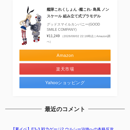
艦隊これくしょん ‐艦これ‐ 島風 ノン
スケール 組み立て式プラモデル
グッドスマイルカンパニー(GOOD
SMILE COMPANY)
¥11,249
（2026/08/02 22:16時点 | Amazon調
べ）
Amazon
楽天市場
Yahooショッピング
最近のコメント
【夏イベ】E3-3 戦力ゲージ2 ウルシー泊地への本格反攻