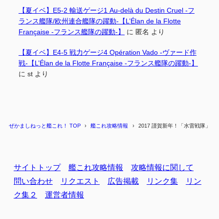
【夏イベ】E5-2 輸送ゲージ1 Au-delà du Destin Cruel -フ
ランス艦隊/欧州連合艦隊の躍動-【L’Élan de la Flotte
Française -フランス艦隊の躍動-】
に
匿名
より
【夏イベ】E4-5 戦力ゲージ4 Opération Vado -ヴァード作
戦-【L’Élan de la Flotte Française -フランス艦隊の躍動-】
に
st
より
ぜかましねっと艦これ！ TOP
艦これ攻略情報
2017 謹賀新年！「水雷戦隊」
サイトトップ
艦これ攻略情報
攻略情報に関して
問い合わせ
リクエスト
広告掲載
リンク集
リン
ク集２
運営者情報