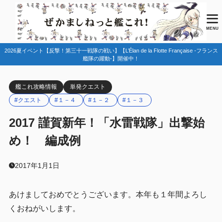
目次
MENU
2026夏イベント【反撃！第三十一戦隊の戦い】【L’Élan de la Flotte Française -フランス
1
任務情報
艦隊の躍動-】開催中！
2
編成例
艦これ攻略情報
単発クエスト
3
まとめ
#クエスト
#１－４
#１－２
#１－３
2017 謹賀新年！「水雷戦隊」出撃始
め！ 編成例
2017年1月1日
あけましておめでとうございます。本年も１年間よろし
くおねがいします。