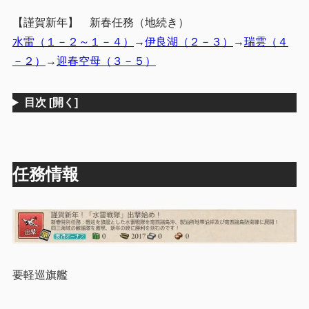
【謹賀新年】 新春任務（地続き）
水雷（１－２～１－４）
→
伊良湖（２－３）
→
瑞雲（４
－２）
→
迎春空母（３－５）
目次
[開く]
任務情報
要軽巡旗艦