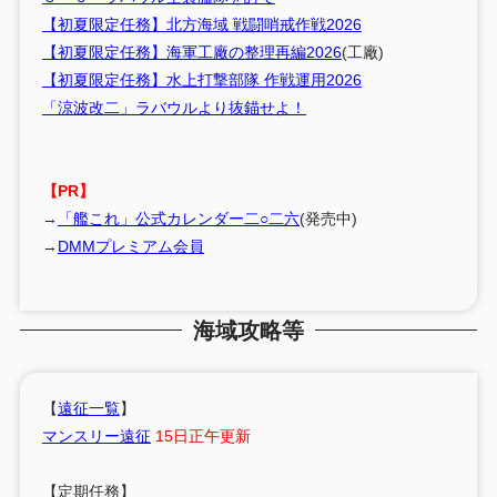
【初夏限定任務】北方海域 戦闘哨戒作戦2026
【初夏限定任務】海軍工廠の整理再編2026
(工廠)
【初夏限定任務】水上打撃部隊 作戦運用2026
「涼波改二」ラバウルより抜錨せよ！
【PR】
→
「艦これ」公式カレンダー二○二六
(発売中)
→
DMMプレミアム会員
海域攻略等
【
遠征一覧
】
マンスリー遠征
15日正午更新
【定期任務】