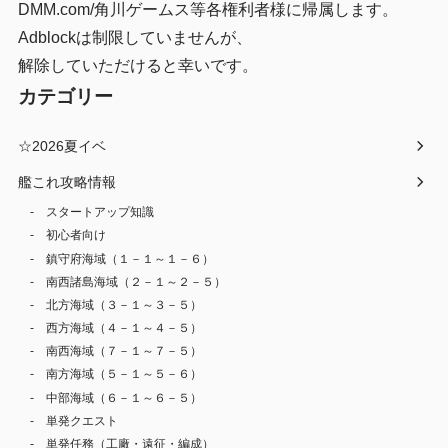
DMM.com/角川ゲームス等各権利者様に帰属します。
Adblockは制限していませんが、
解除していただけると幸いです。
カテゴリー
☆2026夏イベ
艦これ攻略情報
スタートアップ知識
初心者向け
鎮守府海域（１－１～１－６）
南西諸島海域（２－１～２－５）
北方海域（３－１～３－５）
西方海域（４－１～４－５）
南西海域（７－１～７－５）
南方海域（５－１～５－６）
中部海域（６－１～６－５）
単発クエスト
単発任務（工廠・遠征・編成）