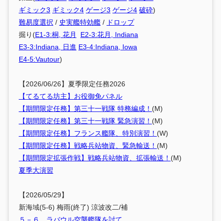
ギミック3
ギミック4
ゲージ3
ゲージ4
破砕
)
難易度選択
/
史実艦特効艦
/
ドロップ
掘り(
E1-3:桐, 花月
E2-3:花月, Indiana
E3-3:Indiana, 日進
E3-4:Indiana, Iowa
E4-5:Vautour
)
【2026/06/26】夏季限定任務2026
【てるてる坊主】お役御免パネル
【期間限定任務】第三十一戦隊 特務編成！
(M)
【期間限定任務】第三十一戦隊 緊急演習！
(M)
【期間限定任務】フランス艦隊、特別演習！
(W)
【期間限定任務】戦略兵站物資、緊急輸送！
(M)
【期間限定拡張作戦】戦略兵站物資、拡張輸送！
(M)
夏季大演習
【2026/05/29】
新海域(5-6) 梅雨(終了) 涼波改二/補
５－６ ラバウル空襲艦隊を討て