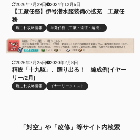
2026年7月29日
2024年12月5日
【工廠任務】伊号潜水艦装備の拡充 工廠任
務
艦これ攻略情報
単発任務（工廠・遠征・編成）
2026年7月25日
2020年2月8日
精鋭「十九駆」、躍り出る！ 編成例(イヤー
リー/2月)
艦これ攻略情報
イヤーリークエスト
「対空」や「改修」等サイト内検索