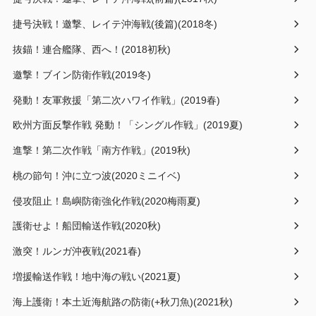
捷号決戦！邀撃、レイテ沖海戦(前篇)(2017秋)
捷号決戦！邀撃、レイテ沖海戦(後篇)(2018冬)
抜錨！連合艦隊、西へ！(2018初秋)
邀撃！ブイン防衛作戦(2019冬)
発動！友軍救援「第二次ハワイ作戦」(2019春)
欧州方面反撃作戦 発動！「シングル作戦」(2019夏)
進撃！第二次作戦「南方作戦」(2019秋)
桃の節句！沖に立つ波(2020ミニイベ)
侵攻阻止！島嶼防衛強化作戦(2020梅雨夏)
護衛せよ！船団輸送作戦(2020秋)
激突！ルンガ沖夜戦(2021春)
増援輸送作戦！地中海の戦い(2021夏)
海上護衛！本土近海航路の防衛(+秋刀魚)(2021秋)