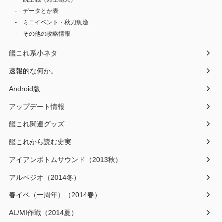
航空戦（対空砲火）
データとか表
ミニイベント・秋刀魚漁
その他の攻略情報
艦これ系小ネタ
速報的な何か。
Android版
アップデート情報
艦これ関連グッズ
艦これから読む史実
アイアンボトムサウンド（2013秋）
アルペジオ（2014冬）
春イベ（一周年）（2014春）
AL/MI作戦（2014夏）