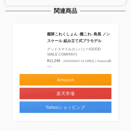
関連商品
艦隊これくしょん ‐艦これ‐ 島風 ノン
スケール 組み立て式プラモデル
グッドスマイルカンパニー(GOOD
SMILE COMPANY)
¥11,249
（2026/08/02 22:16時点 | Amazon調
べ）
Amazon
楽天市場
Yahooショッピング