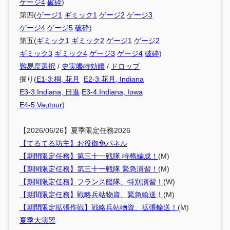
ゲージ4
破砕
)
第四(
ゲージ1
ギミック1
ゲージ2
ゲージ3
ゲージ4
ゲージ5
破砕
)
第五(
ギミック1
ギミック2
ゲージ1
ゲージ2
ギミック3
ギミック4
ゲージ3
ゲージ4
破砕
)
難易度選択
/
史実艦特効艦
/
ドロップ
掘り(
E1-3:桐, 花月
E2-3:花月, Indiana
E3-3:Indiana, 日進
E3-4:Indiana, Iowa
E4-5:Vautour
)
【2026/06/26】夏季限定任務2026
【てるてる坊主】お役御免パネル
【期間限定任務】第三十一戦隊 特務編成！
(M)
【期間限定任務】第三十一戦隊 緊急演習！
(M)
【期間限定任務】フランス艦隊、特別演習！
(W)
【期間限定任務】戦略兵站物資、緊急輸送！
(M)
【期間限定拡張作戦】戦略兵站物資、拡張輸送！
(M)
夏季大演習