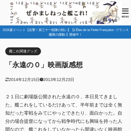
目次
MENU
2026夏イベント【反撃！第三十一戦隊の戦い】【L’Élan de la Flotte Française -フランス
1
永遠の０（永遠のゼロ）のあらすじ・概要
艦隊の躍動-】開催中！
2
永遠の０を見た感想
艦これ関連グッズ
3
艦これと永遠のゼロを絡めてみて。
「永遠の０」映画版感想
2014年12月15日
2013年12月23日
２１日に劇場版公開された永遠の０、本日見てきまし
た。艦これをしているだけあって、半年前までは全く無
知だった零戦をみてにやっとできたり、面白かった。自
分の場合提督になってから戦争時代にも興味を持った人
間なので、艦これをしていなかったら間違いなく映画館