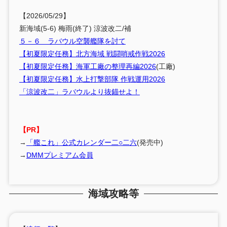
【2026/05/29】
新海域(5-6) 梅雨(終了) 涼波改二/補
５－６ ラバウル空襲艦隊を討て
【初夏限定任務】北方海域 戦闘哨戒作戦2026
【初夏限定任務】海軍工廠の整理再編2026
(工廠)
【初夏限定任務】水上打撃部隊 作戦運用2026
「涼波改二」ラバウルより抜錨せよ！
【PR】
→
「艦これ」公式カレンダー二○二六
(発売中)
→
DMMプレミアム会員
海域攻略等