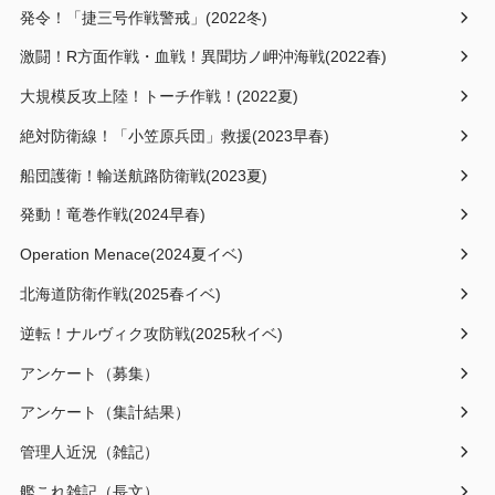
発令！「捷三号作戦警戒」(2022冬)
激闘！R方面作戦・血戦！異聞坊ノ岬沖海戦(2022春)
大規模反攻上陸！トーチ作戦！(2022夏)
絶対防衛線！「小笠原兵団」救援(2023早春)
船団護衛！輸送航路防衛戦(2023夏)
発動！竜巻作戦(2024早春)
Operation Menace(2024夏イベ)
北海道防衛作戦(2025春イベ)
逆転！ナルヴィク攻防戦(2025秋イベ)
アンケート（募集）
アンケート（集計結果）
管理人近況（雑記）
艦これ雑記（長文）