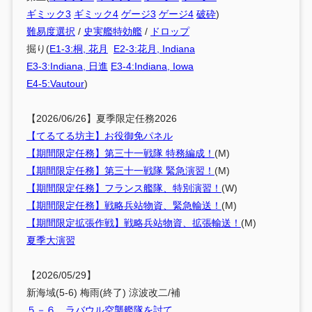
ギミック3
ギミック4
ゲージ3
ゲージ4
破砕
)
難易度選択
/
史実艦特効艦
/
ドロップ
掘り(
E1-3:桐, 花月
E2-3:花月, Indiana
E3-3:Indiana, 日進
E3-4:Indiana, Iowa
E4-5:Vautour
)
【2026/06/26】夏季限定任務2026
【てるてる坊主】お役御免パネル
【期間限定任務】第三十一戦隊 特務編成！
(M)
【期間限定任務】第三十一戦隊 緊急演習！
(M)
【期間限定任務】フランス艦隊、特別演習！
(W)
【期間限定任務】戦略兵站物資、緊急輸送！
(M)
【期間限定拡張作戦】戦略兵站物資、拡張輸送！
(M)
夏季大演習
【2026/05/29】
新海域(5-6) 梅雨(終了) 涼波改二/補
５－６ ラバウル空襲艦隊を討て