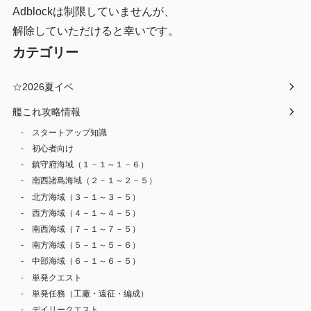
Adblockは制限していませんが、
解除していただけると幸いです。
カテゴリー
☆2026夏イベ
艦これ攻略情報
スタートアップ知識
初心者向け
鎮守府海域（１－１～１－６）
南西諸島海域（２－１～２－５）
北方海域（３－１～３－５）
西方海域（４－１～４－５）
南西海域（７－１～７－５）
南方海域（５－１～５－６）
中部海域（６－１～６－５）
単発クエスト
単発任務（工廠・遠征・編成）
デイリークエスト