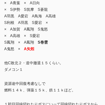
× A青葉 × A日向
× S伊勢 S筑摩 S蒼龍
A羽黒 A愛宕 A鳥海 A高雄
S利根 A羽黒 S愛宕 ×
× A加賀 A鳳翔 S鬼怒
× A高雄 × S愛宕
S鳳翔 × A鳳翔
S巻雲
A鬼怒 ×
A矢矧
他C敗北２・道中撤退１５くらい。
ダメコン１
資源途中回復考慮なしで
燃料１４ｋ、弾薬１５ｋ、鉄１１ｋほど。
１戦目回線切れたりボスにいって回線切れたりボスから