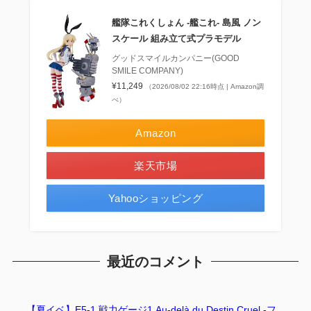
艦隊これくしょん ‐艦これ‐ 島風 ノン
スケール 組み立て式プラモデル
グッドスマイルカンパニー(GOOD
SMILE COMPANY)
¥11,249
（2026/08/02 22:16時点 | Amazon調
べ）
Amazon
楽天市場
Yahooショッピング
最近のコメント
【夏イベ】E5-1 戦力ゲージ1 Au-delà du Destin Cruel -フ