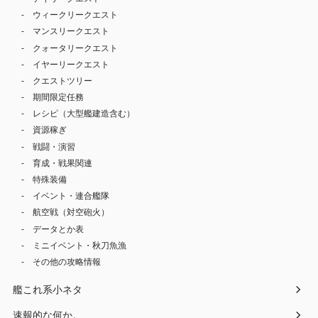
ウィークリークエスト
マンスリークエスト
クォータリークエスト
イヤーリークエスト
クエストツリー
期間限定任務
レシピ（大型艦建造含む）
資源稼ぎ
戦闘・演習
育成・戦果関連
特殊装備
イベント・連合艦隊
航空戦（対空砲火）
データとか表
ミニイベント・秋刀魚漁
その他の攻略情報
艦これ系小ネタ
速報的な何か。