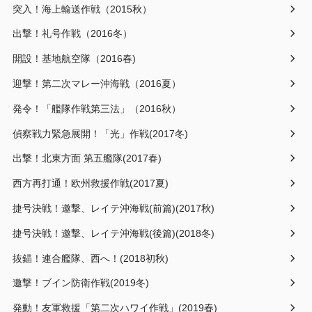
突入！海上輸送作戦（2015秋）
出撃！礼号作戦（2016冬）
開設！基地航空隊（2016春)
迎撃！第二次マレー沖海戦（2016夏）
発令！「艦隊作戦第三法」（2016秋）
偵察戦力緊急展開！「光」作戦(2017冬)
出撃！北東方面 第五艦隊(2017春)
西方再打通！欧州救援作戦(2017夏)
捷号決戦！邀撃、レイテ沖海戦(前篇)(2017秋)
捷号決戦！邀撃、レイテ沖海戦(後篇)(2018冬)
抜錨！連合艦隊、西へ！(2018初秋)
邀撃！ブイン防衛作戦(2019冬)
発動！友軍救援「第二次ハワイ作戦」(2019春)