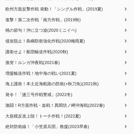
欧州方面反撃作戦 発動！「シングル作戦」(2019夏)
進撃！第二次作戦「南方作戦」(2019秋)
桃の節句！沖に立つ波(2020ミニイベ)
侵攻阻止！島嶼防衛強化作戦(2020梅雨夏)
護衛せよ！船団輸送作戦(2020秋)
激突！ルンガ沖夜戦(2021春)
増援輸送作戦！地中海の戦い(2021夏)
海上護衛！本土近海航路の防衛(+秋刀魚)(2021秋)
発令！「捷三号作戦警戒」(2022冬)
激闘！R方面作戦・血戦！異聞坊ノ岬沖海戦(2022春)
大規模反攻上陸！トーチ作戦！(2022夏)
絶対防衛線！「小笠原兵団」救援(2023早春)