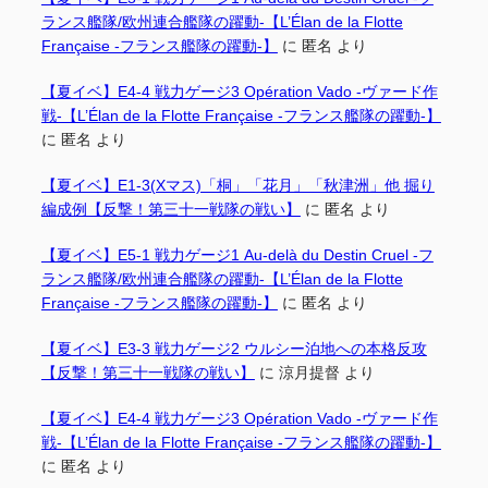
ランス艦隊/欧州連合艦隊の躍動-【L’Élan de la Flotte
Française -フランス艦隊の躍動-】
に
匿名
より
【夏イベ】E4-4 戦力ゲージ3 Opération Vado -ヴァード作
戦-【L’Élan de la Flotte Française -フランス艦隊の躍動-】
に
匿名
より
【夏イベ】E1-3(Xマス)「桐」「花月」「秋津洲」他 掘り
編成例【反撃！第三十一戦隊の戦い】
に
匿名
より
【夏イベ】E5-1 戦力ゲージ1 Au-delà du Destin Cruel -フ
ランス艦隊/欧州連合艦隊の躍動-【L’Élan de la Flotte
Française -フランス艦隊の躍動-】
に
匿名
より
【夏イベ】E3-3 戦力ゲージ2 ウルシー泊地への本格反攻
【反撃！第三十一戦隊の戦い】
に
涼月提督
より
【夏イベ】E4-4 戦力ゲージ3 Opération Vado -ヴァード作
戦-【L’Élan de la Flotte Française -フランス艦隊の躍動-】
に
匿名
より