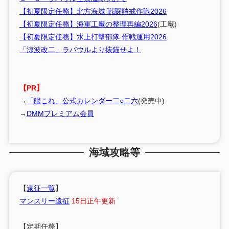
【初夏限定任務】北方海域 戦闘哨戒作戦2026
【初夏限定任務】海軍工廠の整理再編2026
(工廠)
【初夏限定任務】水上打撃部隊 作戦運用2026
「涼波改二」ラバウルより抜錨せよ！
【PR】
→
「艦これ」公式カレンダー二○二六
(発売中)
→
DMMプレミアム会員
海域攻略等
【
遠征一覧
】
マンスリー遠征
15日正午更新
【定期任務】