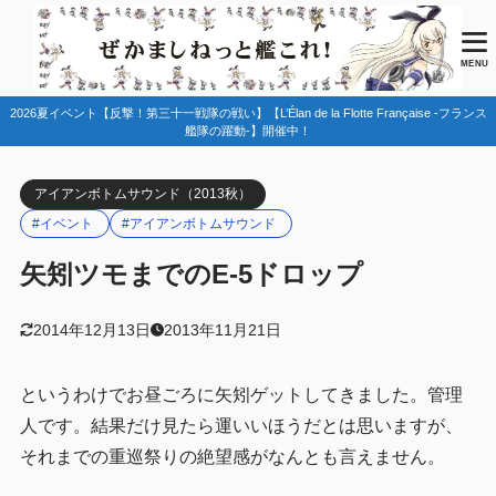
MENU
2026夏イベント【反撃！第三十一戦隊の戦い】【L’Élan de la Flotte Française -フランス
艦隊の躍動-】開催中！
アイアンボトムサウンド（2013秋）
#イベント
#アイアンボトムサウンド
矢矧ツモまでのE-5ドロップ
2014年12月13日
2013年11月21日
というわけでお昼ごろに矢矧ゲットしてきました。管理
人です。結果だけ見たら運いいほうだとは思いますが、
それまでの重巡祭りの絶望感がなんとも言えません。