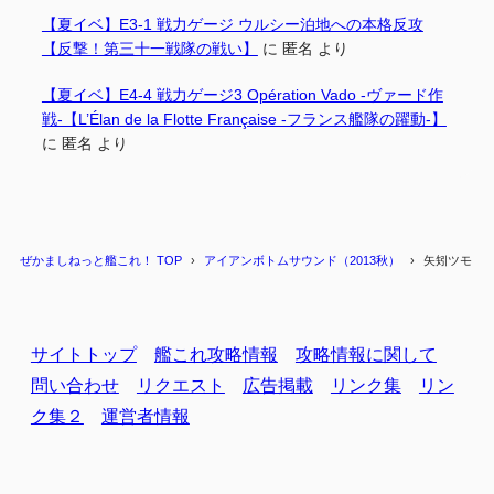
【夏イベ】E3-1 戦力ゲージ ウルシー泊地への本格反攻
【反撃！第三十一戦隊の戦い】
に
匿名
より
【夏イベ】E4-4 戦力ゲージ3 Opération Vado -ヴァード作
戦-【L’Élan de la Flotte Française -フランス艦隊の躍動-】
に
匿名
より
ぜかましねっと艦これ！ TOP
アイアンボトムサウンド（2013秋）
矢矧ツモまで
サイトトップ
艦これ攻略情報
攻略情報に関して
問い合わせ
リクエスト
広告掲載
リンク集
リン
ク集２
運営者情報