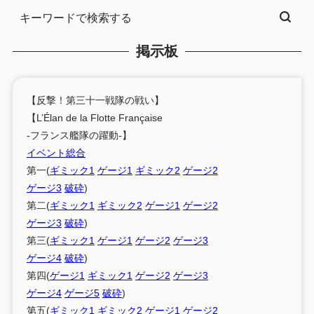
掲示板
【反撃！第三十一戦隊の戦い】
【L’Élan de la Flotte Française
-フランス艦隊の躍動-】
イベント総合
第一(
ギミック1
ゲージ1
ギミック2
ゲージ2
ゲージ3
破砕
)
第二(
ギミック1
ギミック2
ゲージ1
ゲージ2
ゲージ3
破砕
)
第三(
ギミック1
ゲージ1
ゲージ2
ゲージ3
ゲージ4
破砕
)
第四(
ゲージ1
ギミック1
ゲージ2
ゲージ3
ゲージ4
ゲージ5
破砕
)
第五(
ギミック1
ギミック2
ゲージ1
ゲージ2