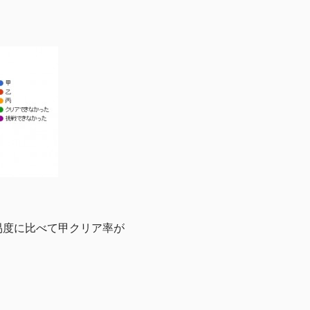
易度に比べて甲クリア率が
。