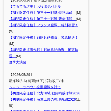
【2026/06/26】夏季限定任務2026
【てるてる坊主】お役御免パネル
【期間限定任務】第三十一戦隊 特務編成！
(M)
【期間限定任務】第三十一戦隊 緊急演習！
(M)
【期間限定任務】フランス艦隊、特別演習！
(W)
【期間限定任務】戦略兵站物資、緊急輸送！
(M)
【期間限定拡張作戦】戦略兵站物資、拡張輸
送！
(M)
夏季大演習
【2026/05/29】
新海域(5-6) 梅雨(終了) 涼波改二/補
５－６ ラバウル空襲艦隊を討て
【初夏限定任務】北方海域 戦闘哨戒作戦2026
【初夏限定任務】海軍工廠の整理再編2026
(工
廠)