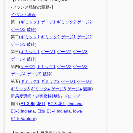
-フランス艦隊の躍動-】
イベント総合
第一(
ギミック1
ゲージ1
ギミック2
ゲージ2
ゲージ3
破砕
)
第二(
ギミック1
ギミック2
ゲージ1
ゲージ2
ゲージ3
破砕
)
第三(
ギミック1
ゲージ1
ゲージ2
ゲージ3
ゲージ4
破砕
)
第四(
ゲージ1
ギミック1
ゲージ2
ゲージ3
ゲージ4
ゲージ5
破砕
)
第五(
ギミック1
ギミック2
ゲージ1
ゲージ2
ギミック3
ギミック4
ゲージ3
ゲージ4
破砕
)
難易度選択
/
史実艦特効艦
/
ドロップ
掘り(
E1-3:桐, 花月
E2-3:花月, Indiana
E3-3:Indiana, 日進
E3-4:Indiana, Iowa
E4-5:Vautour
)