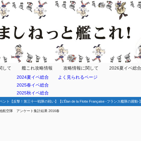
ア状況
関して
艦これ攻略情報
攻略情報に関して
2026夏イベ総
2024夏イベ総合
よく見られるページ
2025春イベ総合
2025秋イベ総合
ベント【反撃！第三十一戦隊の戦い】【L’Élan de la Flotte Française -フランス艦隊の躍
地航空隊 アンケート集計結果 2016春