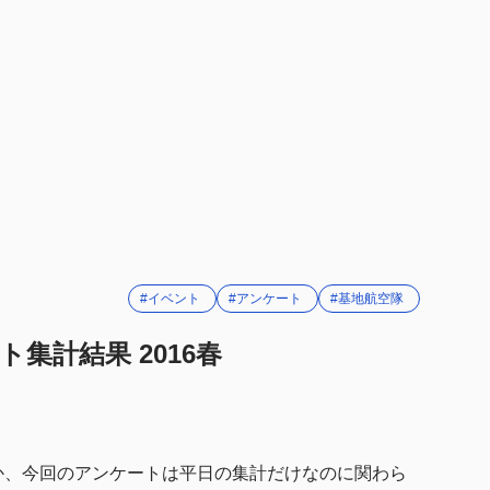
動選択
のE-4突破
度
度
トで良かったと思う点
隊システムの実装
ロップ関連
#イベント
#アンケート
#基地航空隊
トで改善して欲しいと思う点
集計結果 2016春
隊システム
連
か、今回のアンケートは平日の集計だけなのに関わら