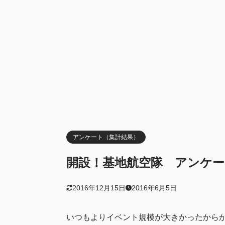
水上・機
2.8
5/4時点で
2.9
3
イベント難易
4
イベント満足
5
今回のイベン
基地航空
5.1
新艦やド
5.2
その他
アンケート（集計結果）
5.3
6
今回のイベン
開設！基地航空隊 アンケート
基地航空
6.1
2016年12月15日
2016年6月5日
難易度関
6.2
その他
6.3
いつもよりイベント規模が大きかったから