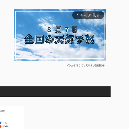
もっと見る
arrow_forward_ios
Powered by 
GliaStudios
M
u
t
e