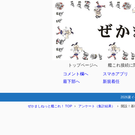
目次
1
司令レベル
2
各海域のクリ
E-1
2.1
トップページへ
艦これ接続に
コメント欄へ
スマホアプリ
E-2
2.2
最下部へ
新規着任
E-3
2.3
E-4
2.4
2026夏イ
ぜかましねっと艦これ！ TOP
アンケート（集計結果）
開設！基
E-5
2.5
E-6
2.6
E-7
2.7