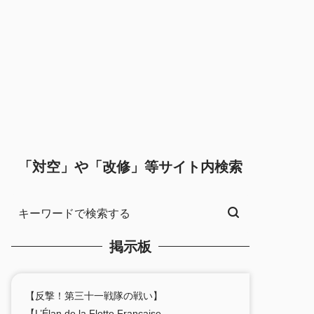
「対空」や「改修」等サイト内検索
掲示板
【反撃！第三十一戦隊の戦い】
【L’Élan de la Flotte Française