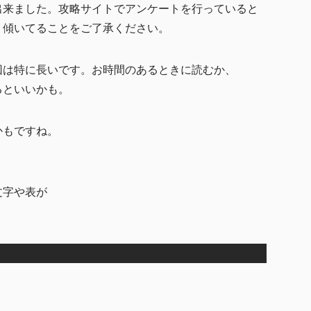
なにかあれば
出来ました。攻略サイトでアンケートを行っていると
く傾いてることをご了承ください。
での課金額
回は特に長いです。お時間のあるときに読むか、
一番好きな娘は
るといいかも。
版当落
かもですね。
ーケードプレイ状況
文字や表が