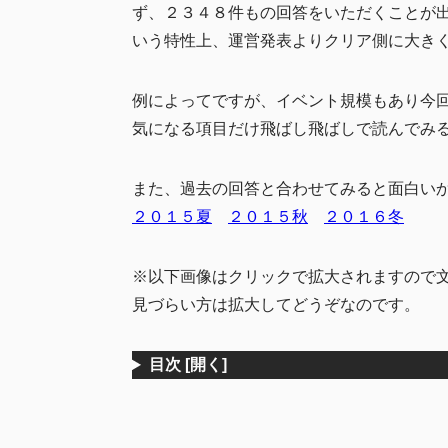
7
運営に対して
ず、２３４８件もの回答をいただくことが
いう特性上、運営発表よりクリア側に大き
8
おまけ
イベント
8.1
例によってですが、イベント規模もあり今
新艦娘で
8.2
気になる項目だけ飛ばし飛ばしで読んでみ
Andloid
8.3
また、過去の回答と合わせてみると面白い
艦これア
8.4
２０１５夏
２０１５秋
２０１６冬
9
まとめ
※以下画像はクリックで拡大されますので
見づらい方は拡大してどうぞなのです。
目次
[開く]