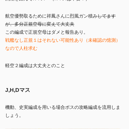
航空優勢取るために祥鳳さんに烈風ガン積み
してます
が、多分正規空母に変えて大丈夫
この編成で正規空母はダメと報告あり。
戦艦なし正規１はそれない可能性あり（未確認の憶測）
なので人柱求む
軽空２編成は大丈夫とのこと
J,H,Dマス
機動、史実編成を用いる場合ボスの攻略編成を流用しま
しょう。