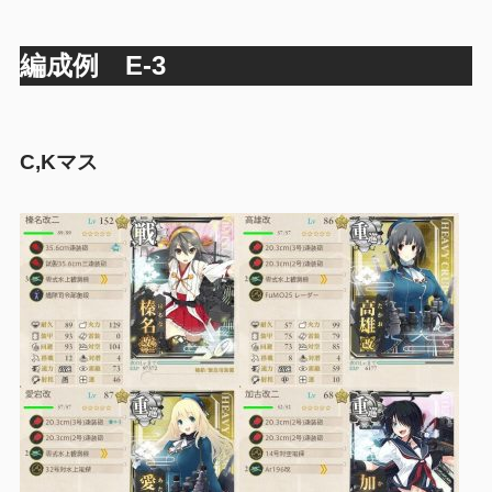
編成例 E-3
C,Kマス