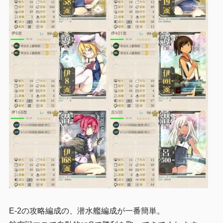
E-2の攻略編成の、潜水艦編成が一番簡単。