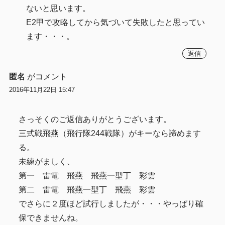
ないと思います。
E2甲で攻略してから気づいて失敗したと思ってい
ます・・・。
返信
匿名
がコメント
2016年11月22日 15:47
さっそくのご返信ありがとうございます。
三式戦飛燕（飛行隊244戦隊）がキーなら諦めます
る。
未練がましく、
第一 雷電 飛燕 飛燕一型丁 彩雲
第二 雷電 飛燕一型丁 飛燕 彩雲
でさらに２度ほど試行しましたが・・・やっぱり確
保できませんね。