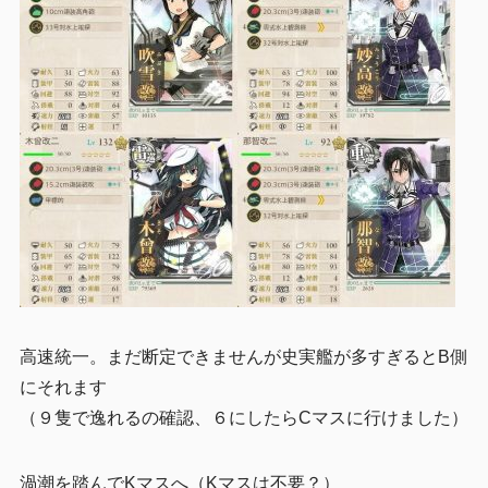
高速統一。まだ断定できませんが史実艦が多すぎるとB側
にそれます
（９隻で逸れるの確認、６にしたらCマスに行けました）
渦潮を踏んでKマスへ（Kマスは不要？）