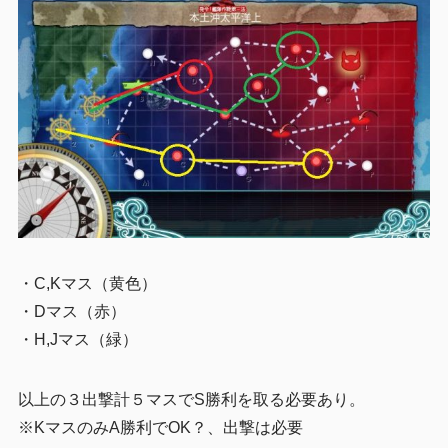
・C,Kマス（黄色）
・Dマス（赤）
・H,Jマス（緑）
以上の３出撃計５マスでS勝利を取る必要あり。
※KマスのみA勝利でOK？、出撃は必要