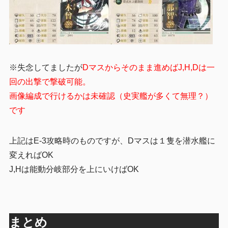
※失念してましたが
Dマスからそのまま進めばJ,H,Dは一
回の出撃で撃破可能。
画像編成で行けるかは未確認（史実艦が多くて無理？）
です
上記はE-3攻略時のものですが、Dマスは１隻を潜水艦に
変えればOK
J,Hは能動分岐部分を上にいけばOK
まとめ