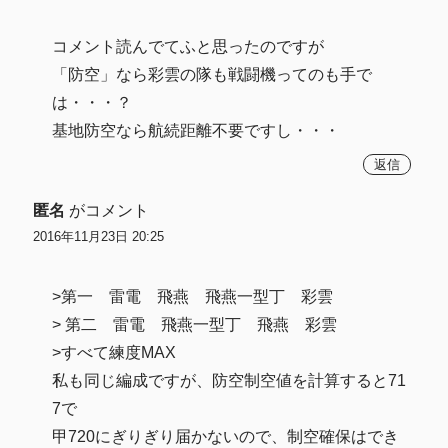
コメント読んでてふと思ったのですが
「防空」なら彩雲の隊も戦闘機ってのも手で
は・・・？
基地防空なら航続距離不要ですし・・・
返信
匿名
がコメント
2016年11月23日 20:25
>第一 雷電 飛燕 飛燕一型丁 彩雲
> 第二 雷電 飛燕一型丁 飛燕 彩雲
>すべて練度MAX
私も同じ編成ですが、防空制空値を計算すると71
7で
甲720にぎりぎり届かないので、制空確保はでき