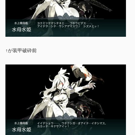
↑が装甲破砕前