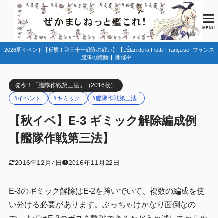
目次
MENU
2026夏イベント【反撃！第三十一戦隊の戦い】【L’Élan de la Flotte Française -フランス
1
ギミック情報
艦隊の躍動-】開催中！
E-2
1.1
発令！「艦隊作戦第三法」（2016秋）
E-3
1.2
#イベント
#ギミック
#艦隊作戦第三法
装甲破砕効果
1.3
【秋イベ】E-3 ギミック解除編成例
2
編成例 E-2ギミック解除
【艦隊作戦第三法】
AGKL航空戦４箇所
2.1
防空
2.2
2016年12月4日
2016年11月22日
3
編成例 E-3
E-3のギミック解除はE-2を跨いでいて、複数の編成を使
C,Kマス
3.1
い分ける必要があります。ぶっちゃけかなり面倒なの
J,H,Dマス
3.2