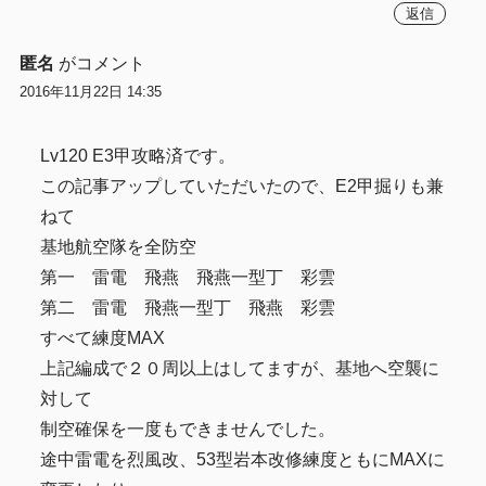
返信
匿名
がコメント
2016年11月22日 14:35
Lv120 E3甲攻略済です。
この記事アップしていただいたので、E2甲掘りも兼
ねて
基地航空隊を全防空
第一 雷電 飛燕 飛燕一型丁 彩雲
第二 雷電 飛燕一型丁 飛燕 彩雲
すべて練度MAX
上記編成で２０周以上はしてますが、基地へ空襲に
対して
制空確保を一度もできませんでした。
途中雷電を烈風改、53型岩本改修練度ともにMAXに