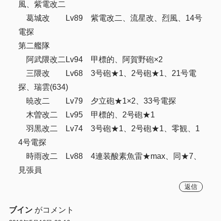
風、紫電改二
葛城改 Lv89 紫電改二、流星改、烈風、14号
電探
第二艦隊
阿武隈改二Lv94 甲標的、阿賀野砲×2
三隈改 Lv68 3号砲★1、2号砲★1、21号電
探、瑞雲(634)
暁改二 Lv79 夕立砲★1×2、33号電探
木曽改二 Lv95 甲標的、2号砲★1
羽黒改二 Lv74 3号砲★1、2号砲★1、零観、1
4号電探
時雨改二 Lv88 4連装酸素魚雷★max、同★7、
見張員
返信
ブイン
がコメント