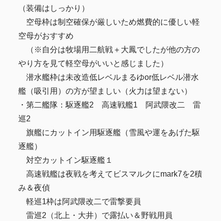
（装備はしっかり）
空母枠は制空確保が厳しいため燃費的に優しい軽
空母がおすすめ
（※自分は牧場用二航戦＋大鳳でしたが他の方の
やり方を見て軽空母がいいと感じました）
潜水艦枠は未改造低レベルまるゆor低レベル潜水
艦（吸引用）の方が望ましい（火力は望まない）
・第二艦隊：駆逐艦2 高速戦艦1 阿武隈改二 雷
巡2
旗艦にカットイン用駆逐艦（雪風や運をあげた駆
逐艦）
対空カットイン駆逐艦１
高速戦艦は夜戦を考えてビスマルクにmark7を2積
み＆夜偵
軽巡1枠は阿武隈改二で雷撃要員
雷巡2（北上・大井）で露払い＆野戦用員