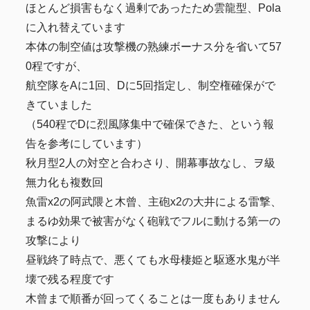
ほとんど損害もなく過剰であったため雲龍型、Pola
に入れ替えています
本体の制空値は攻撃機の熟練ボーナス分を省いて57
0程ですが、
航空隊をAに1回、Dに5回指定し、制空権確保がで
きていました
（540程でDに烈風隊集中で確保できた、という報
告を参考にしています）
秋月型2人の対空と合わさり、開幕事故なし、ヲ級
無力化も複数回
魚雷x2の阿武隈と木曾、主砲x2の大井による雷撃、
まるゆ効果で被害がなく砲戦でフルに動ける第一の
攻撃により
昼戦終了時点で、悪くても水母棲姫と駆逐水鬼が半
壊で残る程度です
木曾まで順番が回ってくることは一度もありません