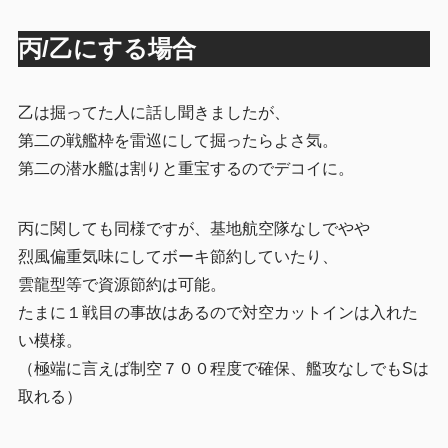
丙/乙にする場合
乙は掘ってた人に話し聞きましたが、
第二の戦艦枠を雷巡にして掘ったらよさ気。
第二の潜水艦は割りと重宝するのでデコイに。
丙に関しても同様ですが、基地航空隊なしでやや
烈風偏重気味にしてボーキ節約していたり、
雲龍型等で資源節約は可能。
たまに１戦目の事故はあるので対空カットインは入れた
い模様。
（極端に言えば制空７００程度で確保、艦攻なしでもSは
取れる）