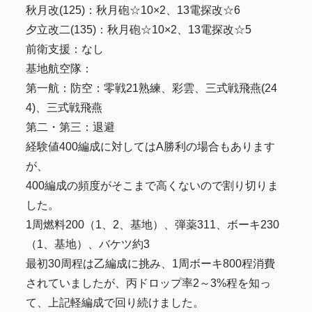
秋月改(125)：秋月砲☆10×2、13電探改☆6
夕立改二(135)：秋月砲☆10×2、13電探改☆5
前衛支援：なし
基地航空隊：
第一航：防空：零戦21熟練、彩雲、三式戦飛燕(24
4)、三式戦飛燕
第二・第三：退避
経験値400編成に対してはA勝利の場合もあります
が、
400編成の頻度がそこまで高くないので割り切りま
した。
1周燃料200（1、2、基地）、弾薬311、ボーキ230
（1、基地）、バケツ約3
最初30周程は乙編成に挑み、1周ボーキ800程消費
されていましたが、丙ドロップ率2～3%程を知っ
て、上記軽編成で回り続けました。