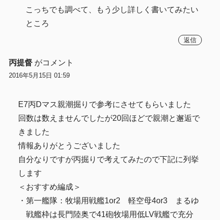
こっちでも調べて、もう少し詳しく書いてみたい
ところ
返信
丙提督
がコメント
2016年5月15日 01:59
E7丙Dマス親潮掘りで参考にさせてもらいました
回数は数えませんでしたが20回ほどで親潮と邂逅で
きました
情報ありがとうございました
自分なりですが丙掘りで考えてみたので下記に列挙
します
＜おすすめ編成＞
・第一艦隊：牧場用戦艦1or2 軽空母4or3 まるゆ
戦艦枠は長門陸奥で41砲牧場用低LV戦艦で充分