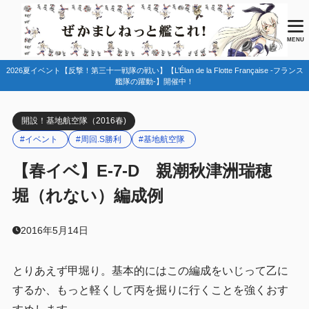
目次
MENU
2026夏イベント【反撃！第三十一戦隊の戦い】【L’Élan de la Flotte Française -フランス
1
マップ情報
艦隊の躍動-】開催中！
2
編成例
開設！基地航空隊（2016春)
第一艦隊
2.1
#イベント
#周回.S勝利
#基地航空隊
第二艦隊
2.2
【春イベ】E-7-D 親潮秋津洲瑞穂
基地航空隊
2.3
堀（れない）編成例
3
丙/乙にする場合
4
2016年5月14日
まとめ
とりあえず甲堀り。基本的にはこの編成をいじって乙に
するか、もっと軽くして丙を掘りに行くことを強くおす