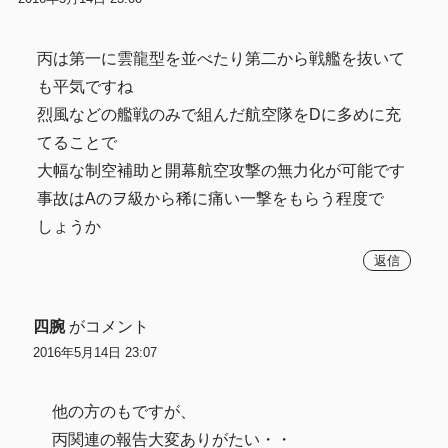
丙は第一に雲龍型を並べたり第二から戦艦を抜いて
も平気ですね
烈風などの艦戦のみで組んだ航空隊をDに多めに充
てることで
大幅な制空補助と開幕航空攻撃の無力化が可能です
事故はAのヲ級から稀に痛い一撃をもらう程度で
しょうか
返信
四腕
がコメント
2016年5月14日 23:07
他の方のもですが、
丙関連の報告大変ありがたい・・