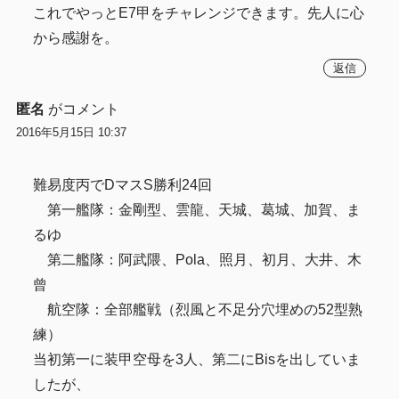
これでやっとE7甲をチャレンジできます。先人に心
から感謝を。
返信
匿名
がコメント
2016年5月15日 10:37
難易度丙でDマスS勝利24回
第一艦隊：金剛型、雲龍、天城、葛城、加賀、ま
るゆ
第二艦隊：阿武隈、Pola、照月、初月、大井、木
曾
航空隊：全部艦戦（烈風と不足分穴埋めの52型熟
練）
当初第一に装甲空母を3人、第二にBisを出していま
したが、