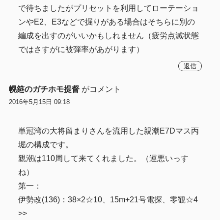
で待ちましたがプリセットを利用してローテーショ
ンやE2、E3などで掘りがある場合はそちらに別の
編成を出すのがいいかもしれません（疲労点滅状態
ではさすがに被弾率があがります）
返信
幌筵のガチホモ提督
がコメント
2016年5月15日 09:18
単冠湾の大将留まりさんを流用した親潮E7Dマス丙
堀の構成です。
親潮は110周して来てくれました。（運悪いっす
ね）
第一：
伊勢改(136)：38×2☆10、15m+21号電探、零観☆4
>>