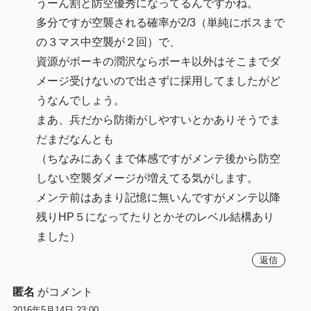
うーん割と防空優秀になってるんですかね。
多分ですが空襲される確率が2/3（単純にボスまで
の３マス中空襲が２回）で、
資源がボーキの潤沢ならボーキ以外はそこまでダ
メージ受けないので出さずに採用してましたがど
うなんでしょう。
まあ、兵だから防衛がしやすいとかありそうでま
だまだなんとも
（ちなみにあくまで体感ですがメンテ後から防空
しない空襲ダメージが増えてる気がします。
メンテ前はあまり記憶に無いんですがメンテ以降
残りHP５になってたりとかそのレベル結構あり
ました）
返信
匿名
がコメント
2016年5月14日 23:00