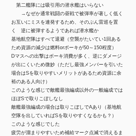
第二艦隊には吸引用の潜水艦はいらない
→なぜか通常戦闘の昼戦で被弾率が著しく低く
お互いにミスを連発するため、そのぶん雷巡を置
く 逆に被弾するようであれば潜水艦か
基地航空隊はすべて退避（空襲がたいてい1回ある
ため資源の減少は燃料orボーキが50～150程度）
Dマスへの出撃はボーキ消費が多く、逆にダメージ
が出にくいため微妙（ただし最強メンバーを引いた
場合はSを取りやすいメリットがあるため資源に余
裕のある人向け）
このような感じで敵艦最強編成以外の一般編成では
ほぼSで取りこぼしなし
敵艦最強編成の場合は取りこぼしでAあり（基地航
空隊を出していればSを取りやすくなるかも？）
このような感じでした
疲労が溜まりやすいため補給マーク点滅で消えるま