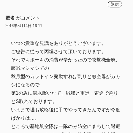
返信
匿名
がコメント
2016年5月14日 16:11
いつの貴重な見識をありがとうございます。
ご忠告に従って丙堀させて頂いております。
それでもボーキの消費が辛かったので攻撃機全廃、
艦戦マシマシでの
秋月型のカットイン発動すれば割りと敵空母がカカ
シになるので
第1のみに潜水艦いれて、戦艦と重巡・雷巡で割り
とS取れております。
いままで堀も攻略後に甲でやってきたんですが今度
ばかりは…。
ところで基地航空隊は一隊のみ防空にまわして退避