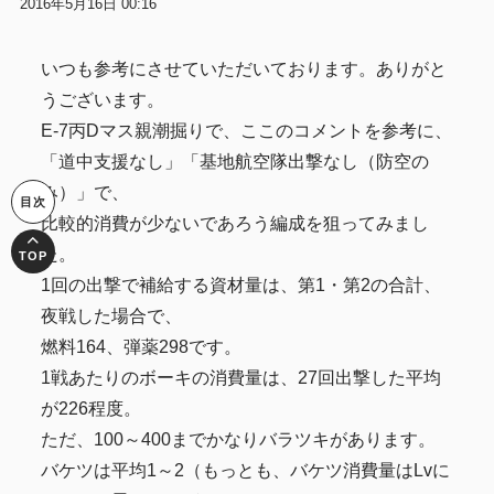
2016年5月16日 00:16
いつも参考にさせていただいております。ありがと
うございます。
E-7丙Dマス親潮掘りで、ここのコメントを参考に、
「道中支援なし」「基地航空隊出撃なし（防空の
み）」で、
比較的消費が少ないであろう編成を狙ってみまし
た。
1回の出撃で補給する資材量は、第1・第2の合計、
夜戦した場合で、
燃料164、弾薬298です。
1戦あたりのボーキの消費量は、27回出撃した平均
が226程度。
ただ、100～400までかなりバラツキがあります。
バケツは平均1～2（もっとも、バケツ消費量はLvに