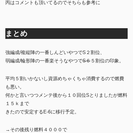
丙はコメントも頂いてるのでそちらも参考に
まとめ
強編成/複縦陣の一番しんどいやつでS２割位、
弱編成/輪形陣の一番楽そうなやつで
S６
５割位の印象。
平均５割いかないし資源めちゃくちゃ消費するので燃費
も悪い。
何かと言いつつメンテ後から１０回位Sとりましたが燃料
１５ｋまで
きたので安定するE-6に移行予定。
→その後残り燃料４０００で