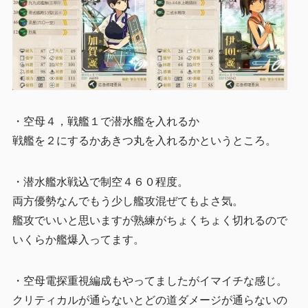
・空母４，戦艦１で潜水艦を入れるか
戦艦を２にするかあきつ丸を入れるかというところ。
・潜水艦水戦込で制空４６０程度。
両方優勢なんでもう少し艦攻混ぜてもよさ気。
艦攻でいいと思いますが熟練がちょくちょく切れるので
いくらか艦爆入ってます。
・空母電探重視編成もやってましたがイマイチな感じ。
クリティカルが通らないとどの道ダメージが通らないの