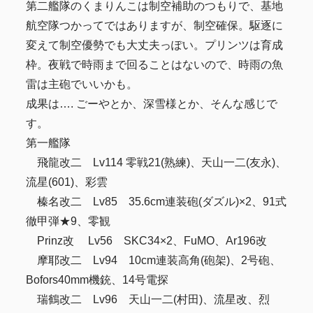
第二艦隊のくまりんこは制空補助のつもりで、基地
航空隊つかってではありますが、制空確保。駆逐に
変えて制空優勢でも大丈夫っぽい。プリンツは育成
枠。夜戦で時雨まで回ることはないので、時雨の魚
雷は主砲でいいかも。
成果は…. ごーやとか、深雪様とか、そんな感じで
す。
第一艦隊
飛龍改二 Lv114 零戦21(熟練)、天山一二(友永)、
流星(601)、彩雲
榛名改二 Lv85 35.6cm連装砲(ダズル)×2、91式
徹甲弾★9、零観
Prinz改 Lv56 SKC34×2、FuMO、Ar196改
摩耶改二 Lv94 10cm連装高角(砲架)、2号砲、
Bofors40mm機銃、14号電探
瑞鶴改二 Lv96 天山一二(村田)、流星改、烈