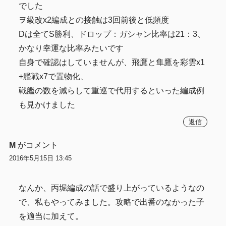
でした
ヲ級改x2編成との接触は3回前後と低頻度
Dは全てS勝利、ドロップ：ガシャン比率は21：3、
かなり幸運な比率みたいです
自身で確認はしていませんが、飛鷹と隼鷹を彩雲x1
+艦戦x7で置物化、
戦艦の数を減らして重巡で代用するといった編成例
も見かけました
返信
M
がコメント
2016年5月15日 13:45
なんか、丙堀編成の話で盛り上がっているようなの
で、私もやってみました。攻略で出番のなかった子
を適当に加えて。