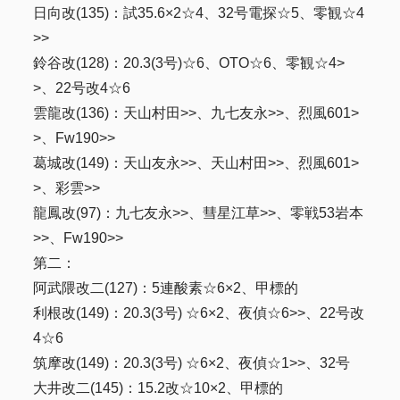
日向改(135)：試35.6×2☆4、32号電探☆5、零観☆4
>>
鈴谷改(128)：20.3(3号)☆6、OTO☆6、零観☆4>
>、22号改4☆6
雲龍改(136)：天山村田>>、九七友永>>、烈風601>
>、Fw190>>
葛城改(149)：天山友永>>、天山村田>>、烈風601>
>、彩雲>>
龍鳳改(97)：九七友永>>、彗星江草>>、零戦53岩本
>>、Fw190>>
第二：
阿武隈改二(127)：5連酸素☆6×2、甲標的
利根改(149)：20.3(3号) ☆6×2、夜偵☆6>>、22号改
4☆6
筑摩改(149)：20.3(3号) ☆6×2、夜偵☆1>>、32号
大井改二(145)：15.2改☆10×2、甲標的